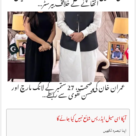
اٹھانے کے خلاف بیرسٹر…
عمران خان کی صحت، 27 ستمبر کے لانگ مارچ اور
محسن نقوی سے رابطے…
آپکا ای میل ایڈریس شائع نہیں کیا جائے گا
اپنا تبصرہ لکھیں