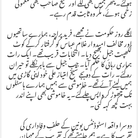
ہوگئے۔ پتھر ہمیں بھی لگے اور شیخ صاحب بھی معمولی
زخمی ہوئے، مگر وہ ثابت قدم رہے۔
اگلے روز حکومت نے مجھے، فرید پراچہ، ہمارے ساتھیوں
اور مخالف امیدوار غلام عباس کو گرفتار کرکے کوٹ
لکھپت جیل بھیج دیا۔ انتخابات قریب تھے۔ ایک رات
ہماری رہائی کا حکم آیا۔ جب جیل سے باہر نکلے تو حیران
رہ گئے۔ رات کے دو بجے شیخ امتیاز علی خود اپنی گاڑی میں
ہمیں لینے آئے تھے۔ خاموشی سے ہمیں ہمارے ہاسٹلوں
تک چھوڑ کر واپس چلے گئے۔ یہ خاموشی بھی اپنے اندر
بہت کچھ کہہ گئی۔
دوسرا واقعہ اسٹوڈنٹس یونین کے حلفِ وفاداری کی
تقریب کا ہے۔ ہم چاہتے تھے کہ تقریب کے مہمانِ