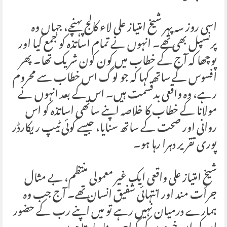
اسی روز سہ پہر شیخ امتیاز علی لاء کالج پہنچے، جہاں وہ
پرنسپل بھی تھے۔ انہوں نے تمام اساتذہ کو جمع کیا اور
پوچھا کہ آج کے خطاب میں کون کون شریک تھا۔ پھر
افسوس کے ساتھ کہا کہ جو لوگ اس خطاب سے محروم
رہے، وہ واقعی بدقسمت ہیں۔ اس کے بعد انہوں نے
مولانا کے خطاب کا خلاصہ اپنے ساتھی اساتذہ کو اس
روانی اور صحت کے ساتھ سنایا، جیسے کوئی ٹیپ ریکارڈر
پوری تقریر دہرا رہا ہو۔
شیخ امتیاز علی واقعی ایک غیر معمولی منتظم، بے مثال
جرأت مند اور انتہائی شفیق انسان تھے۔ آج جب وہ
ہمارے درمیان نہیں رہے تو میں اپنے رب کے حضور