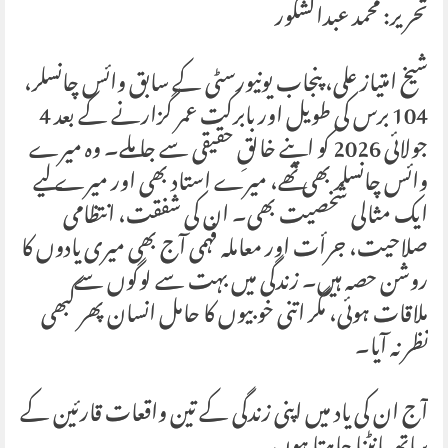
تحریر: محمد عبدالشکور
شیخ امتیاز علی، پنجاب یونیورسٹی کے سابق وائس چانسلر،
104 برس کی طویل اور بابرکت عمر گزارنے کے بعد 4
جولائی 2026 کو اپنے خالقِ حقیقی سے جا ملے۔ وہ میرے
وائس چانسلر بھی تھے، میرے استاد بھی اور میرے لیے
ایک مثالی شخصیت بھی۔ ان کی شفقت، انتظامی
صلاحیت، جرأت اور معاملہ فہمی آج بھی میری یادوں کا
روشن حصہ ہیں۔ زندگی میں بہت سے لوگوں سے
ملاقات ہوئی، مگر اتنی خوبیوں کا حامل انسان پھر کبھی
نظر نہ آیا۔
آج ان کی یاد میں اپنی زندگی کے تین واقعات قارئین کے