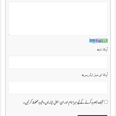
آپکا نام
*
آپکا ای میل ایڈریس
*
آئیندہ تبصرہ کرنے کے لیے میرا نام اور ای-میل ایڈریس وغیرہ محفوظ کر لیں۔