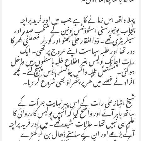
ساتھ بانٹنا چاہتا ہوں۔
پہلا واقعہ اس زمانے کا ہے جب میں اور فرید پراچہ
پنجاب یونیورسٹی اسٹوڈنٹس یونین کے منتخب صدر اور
سیکریٹری تھے۔ ذوالفقار علی بھٹو اور گورنر مصطفیٰ کھر کا
دور تھا اور طلبہ سیاست اپنے عروج پر تھی۔ ایک
رات اچانک پولیس بغیر اطلاع طلبہ ہاسٹلوں میں داخل
ہوگئی۔ مشتعل طلبہ وائس چانسلر ہاؤس پہنچ گئے۔ کچھ
افراد نے غصے میں گھر پر پتھراؤ بھی شروع کر دیا۔
شیخ امتیاز علی رات کے اس پہر نہایت جرأت کے
ساتھ باہر آئے اور واضح کیا کہ انہیں پولیس کارروائی کا
علم ہی نہیں تھا۔ حالات کشیدہ تھے۔ میں اور فرید پراچہ
آگے بڑھے اور ان کے سامنے ڈھال بن کر کھڑے