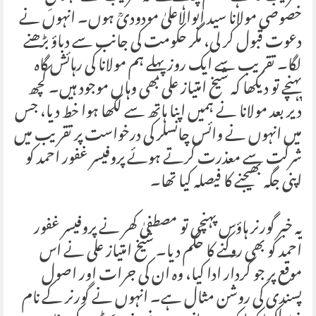
خصوصی مولانا سید ابوالاعلیٰ مودودیؒ ہوں۔ انہوں نے
دعوت قبول کر لی، مگر حکومت کی جانب سے دباؤ بڑھنے
لگا۔ تقریب سے ایک روز پہلے ہم مولانا کی رہائش گاہ
پہنچے تو دیکھا کہ شیخ امتیاز علی بھی وہاں موجود ہیں۔ کچھ
دیر بعد مولانا نے ہمیں اپنا ہاتھ سے لکھا ہوا خط دیا، جس
میں انہوں نے وائس چانسلر کی درخواست پر تقریب میں
شرکت سے معذرت کرتے ہوئے پروفیسر غفور احمد کو
اپنی جگہ بھیجنے کا فیصلہ کیا تھا۔
یہ خبر گورنر ہاؤس پہنچی تو مصطفیٰ کھر نے پروفیسر غفور
احمد کو بھی روکنے کا حکم دیا۔ شیخ امتیاز علی نے اس
موقع پر جو کردار ادا کیا، وہ ان کی جرات اور اصول
پسندی کی روشن مثال ہے۔ انہوں نے گورنر کے نام