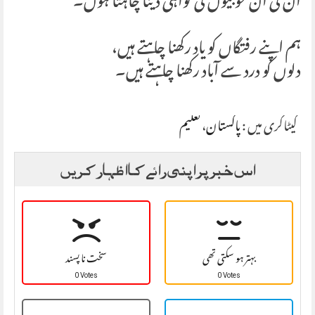
ان کی ان خوبیوں کی گواہی دینا چاہتا ہوں۔
ہم اپنے رفتگاں کو یاد رکھنا چاہتے ہیں،
دلوں کو درد سے آباد رکھنا چاہتے ہیں۔
کیٹاگری میں :
پاکستان
،
تعلیم
اس خبر پر اپنی رائے کا اظہار کریں
بہتر ہو سکتی تھی
سخت نا پسند
0 Votes
0 Votes