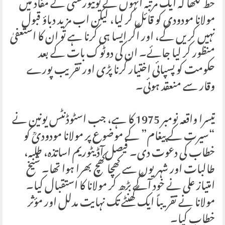
خط لکھا کہ ایک مرتبہ انہوں نے یونیورسٹی کے مفاد میں
مولانا مودودی کو قائل کر لیا، لیکن اب مزید دباؤ قبول
نہیں کریں گے، اور اگر ایسا ہی کرنا ہے تو ان کا استعفیٰ
منظور کر لیا جائے۔ ان کی دوٹوک بات کے بعد
حکومت کو پسپائی اختیار کرنا پڑی اور تقریب پورے
وقار سے منعقد ہوئی۔
تیسرا واقعہ نومبر 1975 کا ہے، جب اسٹوڈنٹس یونین نے
“سیرت کے پیغام” کے موضوع پر مولانا مودودیؒ کو
خطاب کی دعوت دی۔ فیصل آڈیٹوریم اساتذہ، طلبہ،
طالبات اور شہریوں سے کھچا کھچ بھرا ہوا تھا۔ شیخ
امتیاز علی نے خود آگے بڑھ کر مولانا کا استقبال کیا۔
مولانا نے تقریباً ایک گھنٹے تک نہایت مدلل اور مؤثر
خطاب کیا۔