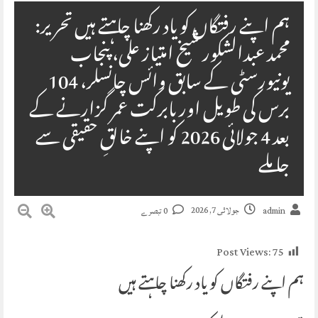
ہم اپنے رفتگاں کو یاد رکھنا چاہتے ہیں تحریر:
محمد عبدالشکور شیخ امتیاز علی، پنجاب
یونیورسٹی کے سابق وائس چانسلر، 104
برس کی طویل اور بابرکت عمر گزارنے کے
بعد 4 جولائی 2026 کو اپنے خالقِ حقیقی سے
جا ملے
جولائی 7, 2026
admin
0 تبصرے
Post Views:
75
ہم اپنے رفتگاں کو یاد رکھنا چاہتے ہیں