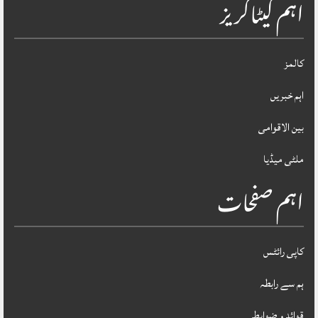
اہم کیٹاگریز
کالمز
اہم خبریں
بین الاقوامی
ملٹی میڈیا
اہم صفحات
کاپی رائٹس
ہم سے رابطہ
قوائد و ضوابط