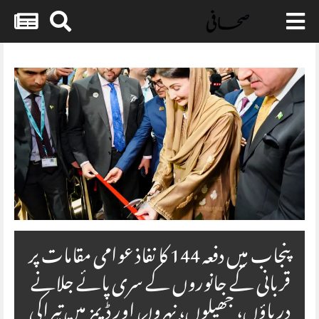
Skip
to
content
پنجاب میں دفعہ 144 کا نفاذ عوامی مقامات پر
قربانی کے جانوروں کے سری پائے جلانے
دریاؤں، جھیلوں، نہروں اور ڈیمز میں تیراکی