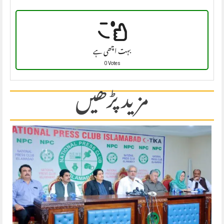
بہت اچھی ہے
0 Votes
مزید پڑھیں