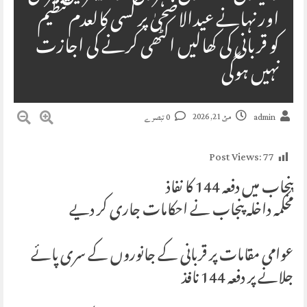
اور نہانے عیدالاضحیٰ پر کسی کالعدم تنظیم
کو قربانی کی کھالیں اکٹھی کرنے کی اجازت
نہیں ہوگی
مئ 21, 2026
admin
0 تبصرے
Post Views:
77
پنجاب میں دفعہ 144 کا نفاذ
محکمہ داخلہ پنجاب نے احکامات جاری کر دیے
عوامی مقامات پر قربانی کے جانوروں کے سری پائے
جلانے پر دفعہ 144 نافذ