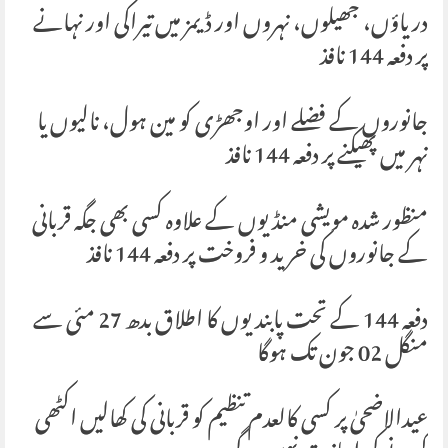
دریاؤں، جھیلوں، نہروں اور ڈیمز میں تیراکی اور نہانے
پر دفعہ 144 نافذ
جانوروں کے فضلے اور اوجھڑی کو مین ہول، نالیوں یا
نہر میں پھیکنے پر دفعہ 144 نافذ
منظور شدہ مویشی منڈیوں کے علاوہ کسی بھی جگہ قربانی
کے جانوروں کی خرید و فروخت پر دفعہ 144 نافذ
دفعہ 144 کے تحت پابندیوں کا اطلاق بدھ 27 مئی سے
منگل 02 جون تک ہوگا
عیدالاضحیٰ پر کسی کالعدم تنظیم کو قربانی کی کھالیں اکٹھی