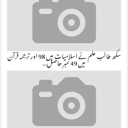
سکھ طالب علم نے اسلامیات میں 98 اور ترجمہ قرآن
میں 49 نمبر حاصل…