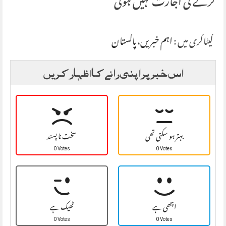
کرنے کی اجازت نہیں ہوگی
کیٹاگری میں :
اہم خبریں
،
پاکستان
اس خبر پر اپنی رائے کا اظہار کریں
بہتر ہو سکتی تھی
سخت نا پسند
0 Votes
0 Votes
اچھی ہے
ٹھیک ہے
0 Votes
0 Votes