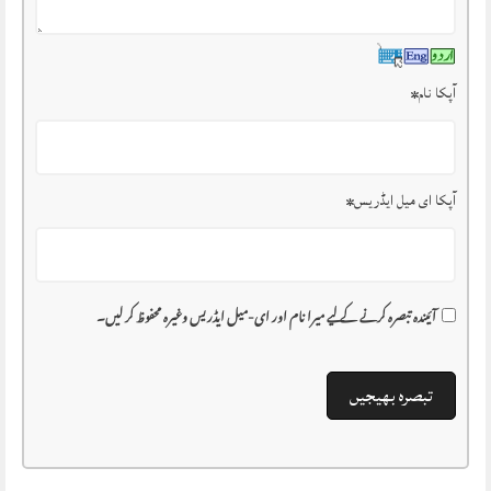
آپکا نام
*
آپکا ای میل ایڈریس
*
آئیندہ تبصرہ کرنے کے لیے میرا نام اور ای-میل ایڈریس وغیرہ محفوظ کر لیں۔