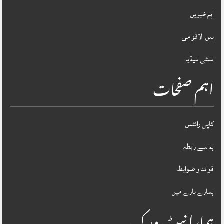
اہم خبریں
بین الاقوامی
ملٹی میڈیا
اہم صفحات
کاپی رائٹس
ہم سے رابطہ
قوائد و ضوابط
ہمارے بارے میں