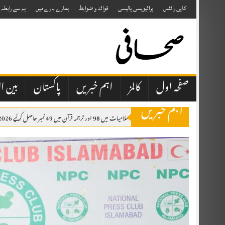
Skip
to
کاپی رائٹس
پرائیویسی پالیسی
قوائد و ضوابط
ہمارے بارے میں
ہم سے رابطہ
content
صفحہ اول
کالمز
اہم خبریں
پاکستان
بین ال
اہم خبریں
سکھ طالب علم نے اسلامیات میں 98 اور ترجمہ قرآن میں 49 نمبر حاصل کرلیے 2026 کے نتائج کے مطابق مسلمان گھرانوں سے تعلق رکھنے والے تقریباً 10 ہزار طلبہ اسلامیات کے مضمون میں فیل ہوئے ہیں۔
بہارہ کہو میں 21 سالہ لڑکی مبینہ طور پر اغوا، 20 سے 25 افراد پر تشدد کا الزام
چکوال شیلٹر ہوم میں ایم فل طالب علم کی بطور خاکروب تعیناتی، حاضری اور بھرتی کے