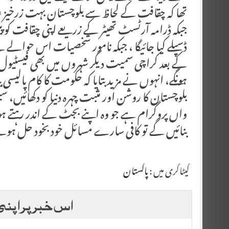
تھا کہ چقافت کے لحاظ سے بلوچستان بہت زرخیز علاق
جبکہ ڈرامہ آرٹسٹ تھیٹر کے زریعے اپنی چقافت کو 
ڈسپلے کیا جائیگا ، جبکہ نامور شخصیات اس حوالے سے پ
کے بعد کراچی سمیت دیگر شہروں میں بھی فیسٹیول
ہونگے، انہوں نے مزید بتایا کہ حکومت کا کام پالیس
واں پروگرام ہے جو وہ اپنے بجٹ کے اندر رہتے ہو
بنائیں گے تو کافی سارے مسائل خود بخود حل ہوتے
کیٹاگری میں :
پاکستان
اس خبر پر اپنی