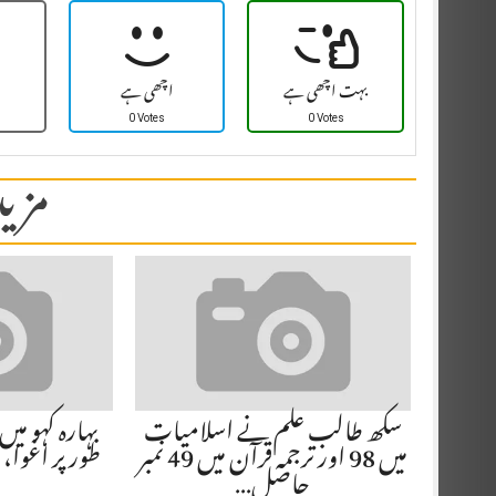
بہت اچھی ہے
اچھی ہے
0 Votes
0 Votes
مزید
سکھ طالب علم نے اسلامیات
میں 98 اور ترجمہ قرآن میں 49 نمبر
طور پر اغوا، 20 سے 25 افراد…
حاصل…