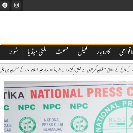
اقوامی
کاروبار
کھیل
صحت
ملٹی میڈیا
شوبز
ت
لوک ورثہ میں 59 ملازمین کو 53 لاکھ روپے کے کیش ایڈوانس کا انکشاف، قانونی منظوری نہ ہونے کا اعتراف
 نظام پر سوالات اٹھ گئے
پاکستان مشن انٹرنیشنل کا سالانہ جنرل اجلاس، شکیل احمد صدر، ہما اشعر جنرل سیکرٹری 4 سال کے 