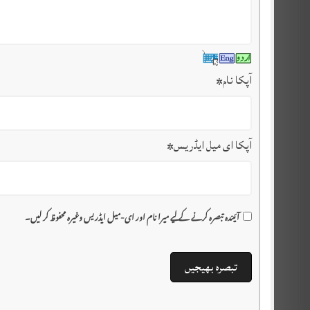
آپکا نام
*
آپکا ای میل ایڈریس
*
آئیندہ تبصرہ کرنے کے لیے میرا نام اور ای-میل ایڈریس وغیرہ محفوظ کر لیں۔