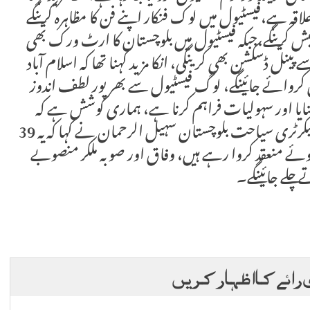
ہ ہے،فیسٹیول میں لوک فنکار اپنے فن کا مظاہرہ کرینگے
پیش کرینگے،جبکہ فیسٹیول میں بلوچستان کا ارٹ ورک بھی
ینل ڈسکشن بھی کرینگی، انکا مزید کہنا تھا کہ اسلام آباد
 کروائے جائینگے، لوگ فیسٹیول سے بھرپور لطف اندوز
ی بنایا اور سہولیات فراہم کرنا ہے، ہماری کوشش ہے کہ
بلوچستان کا روشن اور مثبت چہرہ دنیا کو دکھائیں، سیکرٹری سیاحت بلوچستان سہیل الرحمان نے کہا کہ یہ 39
ئے منعقد کروا رہے ہیں، وفاق اور صوبہ ملکر منصوبے
 چلے جائینگے۔
 رائے کا اظہار کریں