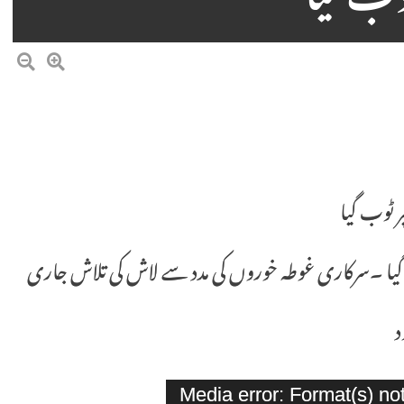
وب گیا
 گیا ۔سرکاری غوطہ خوروں کی مدد سے لاش کی تلاش جاری
د
Media error: Format(s) no