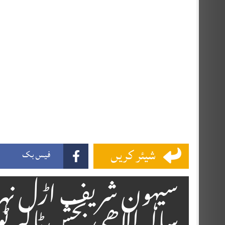
شیئر کریں
فیس بک