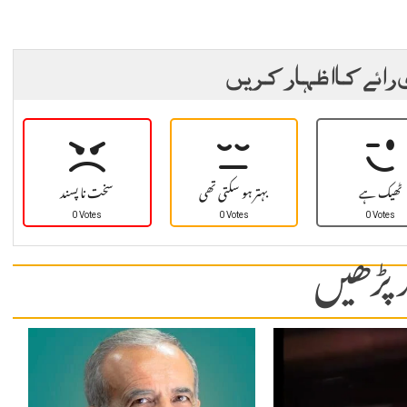
 رائے کا اظہار کریں
ٹھیک ہے
بہتر ہو سکتی تھی
سخت نا پسند
0 Votes
0 Votes
0 Votes
 پڑھیں