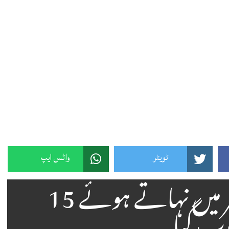
ٹویٹر
واٹس ایپ
سیہون شریف اڑل نہر میں نہاتے ہوئے 15