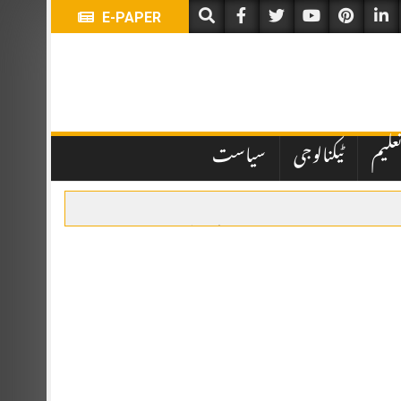
E-PAPER
علیم
ٹیکنالوجی
سیاست
یں تاخیر نے انتظامی اور قانونی پہلوؤں پر سوالات کھڑے کر دیے ہیں۔