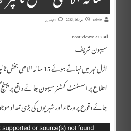
سالہ الاھی بخش ٹالپر ٹ
جون 16, 2023
admin
0 تبصرے
Post Views:
273
سیہون شریف
اڑل نہر میں نہاتے ہوئے 15 سالہ الاھی بخش ٹالپر ٹوب گیا
اطلاع پر اسسٹنٹ کمشنر سیہون جائے واقع پر پہنچ
جائے وقوع پر ورثاء اور شہریوں کی بڑی تعداد موجو
Video
t supported or source(s) not found
Player