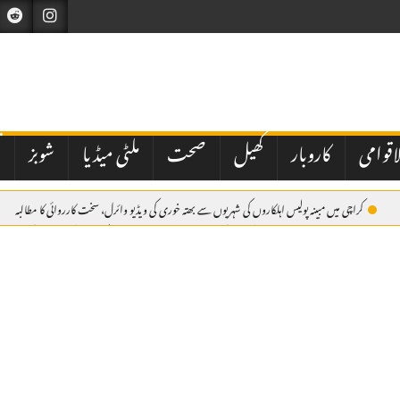
اقوامی
کاروبار
کھیل
صحت
ملٹی میڈیا
شوبز
ت
کراچی میں مبینہ پولیس اہلکاروں کی شہریوں سے بھتہ خوری کی ویڈیو وائرل، سخت کارروائی کا مطالبہ
ر پزشکیان
اسلام آباد: وفاقی حکومت کی جانب سے نیشنل بینک آف پاکستان کے نئے صدر کی تعیناتی م
Embed HTML not ava
دی عرب پہنچ گئے۔