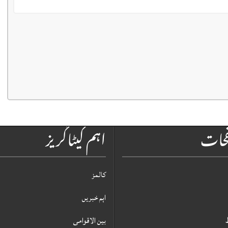
فحات
اہم کیٹاگریز
کالمز
اہم خبریں
بین الاقوامی