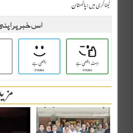
کیٹاگری میں :
پاکستان
اس خبر پر اپنی
بہت اچھی ہے
اچھی ہے
0 Votes
0 Votes
مزید