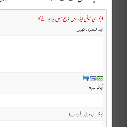
آپکا ای میل ایڈریس شائع نہیں کیا جائے گا
اپنا تبصرہ لکھیں
آپکا نام
*
آپکا ای میل ایڈریس
*