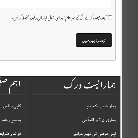
آئیندہ تبصرہ کرنے کے لیے میرا نام اور ای-میل ایڈریس وغیرہ محفوظ کر لیں۔
ہمارا نیٹ ورک
اہم ص
ہمارا فیس بک پیج
کاپی رائٹس
ہماری آن لائن اکیڈمی
ہم سے رابطہ
اپنی مرضی کی تھیم بنوائیں
قوائد و ضوابط