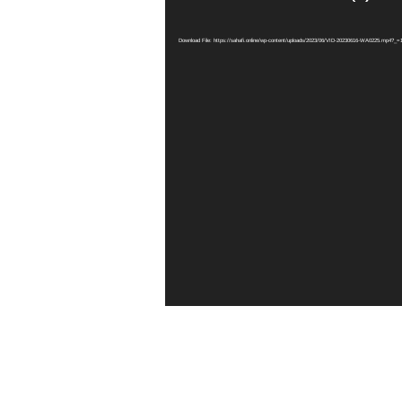
Download File: https://sahafi.online/wp-content/uploads/2023/06/VID-20230616-WA0225.mp4?_=