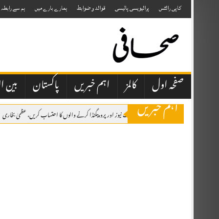
Skip
to
کاپی رائٹس
پرائیویسی پالیسی
قوائد و ضوابط
ہمارے بارے میں
ہم سے رابطہ
content
صفحہ اول
کالمز
اہم خبریں
پاکستان
بین ال
اہم خبریں
صحافتی تنظیمیں خود فیک نیوز اور پروپیگنڈا کرنے والوں کا احتساب کریں، عظمیٰ بخاری
ایران کے ہمسایہ ممالک نے دشمن عناصر کو اپنی سرزمین استعمال نہیں کرنے دی، صد
ilable.
وزیراعظم شہباز شریف شہزادہ محمد بن سلمان بن عبدالعزیز آل سعود کی دعوت پر سعو