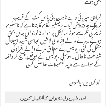
بحق ہوگئے
کراچی سپر ہائی وے نادرن بائی پاس کٹ کے قریب
ٹریفک حادثہ پیش آیا ۔ ریسکیو حکام کا بتانا ہے کہ نامعلوم
ٹریلر کی ٹکر سے موٹر سائیکل پر سوار 2 نوجوان جاں بحق
ہوئے ، مرنے والے افراد کی لاشیں عباسی شہید اسپتال
منتقل کی گئی ، پولیس کے مطابق مرنے والے افراد کی
شناخت تاحال نہ ہوسکی ، پولیس نے موقع پر پہنچ کر واقعہ
کے حوالے سے مزید تفصیلات حاصل کرلی
کیٹاگری میں :
پاکستان
اس خبر پر اپنی رائے کا اظہار کریں