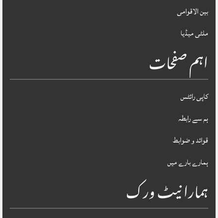
بین الاقوامی
ملٹی میڈیا
اہم صفحات
کاپی رائٹس
ہم سے رابطہ
قوائد و ضوابط
ہمارے بارے میں
ہمارا نیٹ ورک