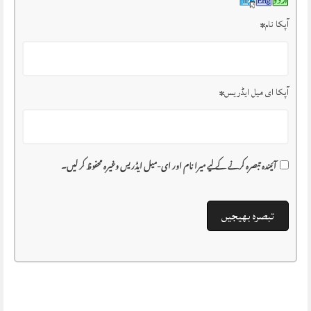
آپکا نام
*
آپکا ای میل ایڈریس
*
آئیندہ تبصرہ کرنے کے لیے میرا نام اور ای-میل ایڈریس وغیرہ محفوظ کر لیں۔