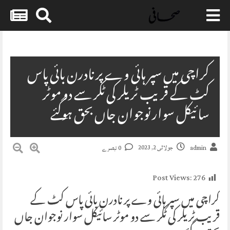
Skip
to
content
کراچی میں سپر ہائی وے پر نادرن بائی پاس
کٹ کے قریب ٹریلر کی ٹکر سے دو موٹر
سائیکل سوار نوجوان جاں بحق ہوگئے
جولائی 2, 2023
admin
0 تبصرے
Post Views:
276
کراچی میں سپر ہائی وے پر نادرن بائی پاس کٹ کے
قریب ٹریلر کی ٹکر سے دو موٹر سائیکل سوار نوجوان جاں