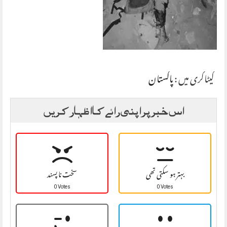
کیٹاگری میں :
پاکستان
اس خبر پر اپنی رائے کا اظہار کریں
بہتر ہو سکتی تھی
سخت نا پسند
0 Votes
0 Votes