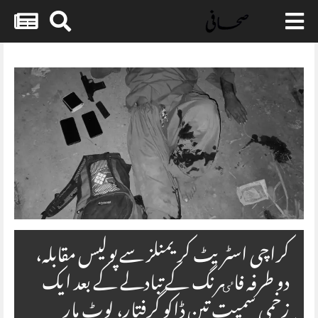
Skip
to
content
کراچی اسٹریٹ کریمنلز سے پولیس مقابلہ،
دو طرفہ فاٸرنگ کے تبادلے کے بعد ایک
زخمی سمیت تین ڈاکو گرفتار، لوٹ مار