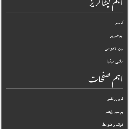
اہم کیٹاگریز
کالمز
اہم خبریں
بین الاقوامی
ملٹی میڈیا
اہم صفحات
کاپی رائٹس
ہم سے رابطہ
قوائد و ضوابط