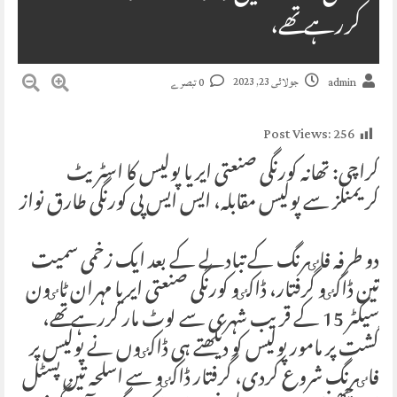
کررہے تھے،
جولائی 23, 2023
admin
0 تبصرے
Post Views:
256
کراچی: تھانہ کورنگی صنعتی ایریا پولیس کا اسٹریٹ
کریمنلز سے پولیس مقابلہ، ایس ایس پی کورنگی طارق نواز
دو طرفہ فاٸرنگ کے تبادلے کے بعد ایک زخمی سمیت
تین ڈاکٸو گرفتار، ڈاکٸو کورنگی صنعتی ایریا مہران ٹاٸون
سیکٹر 15 کے قریب شہری سے لوٹ مار کررہے تھے،
گشت پر مامور پولیس کو دیکھتے ہی ڈاکٸوں نے پولیس پر
فاٸرنگ شروع کردی، گرفتار ڈاکٸو سے اسلحہ تین پسٹل