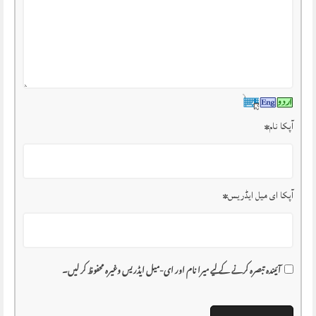
آپکا نام
*
آپکا ای میل ایڈریس
*
آئیندہ تبصرہ کرنے کے لیے میرا نام اور ای-میل ایڈریس وغیرہ محفوظ کر لیں۔