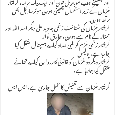
اور چھیننے ہوٸے موباٸل فون اور ایک بیگ برآمد، گرفتار
ملزمان کے زیر استعمال چھینی ہوٸی موٹرساٸکل بھی
برآمد ہوٸی،
گرفتار ملزمان کی شناخت زخمی جاوید علی دیگر اسد اللہ اور
ممتاز کے نام سے ہوٸی، طارق نواز
گرفتار زخمی ملزم کو طبی امداد کیلٸے ہسپتال منتقل کیا
جارہا ہے، پولیس
گرفتار دیگر دو ملزمان کو قانونی کاررواٸی کیلٸے تھانے
منتقل کیا جارہا ہے،
گرفتار ملزمان سے تفتیش کا عمل جاری ہے، ایس ایس