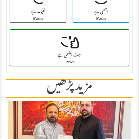
اچھی ہے
ٹھیک ہے
0 Votes
0 Votes
بہت اچھی ہے
0 Votes
مزید پڑھیں