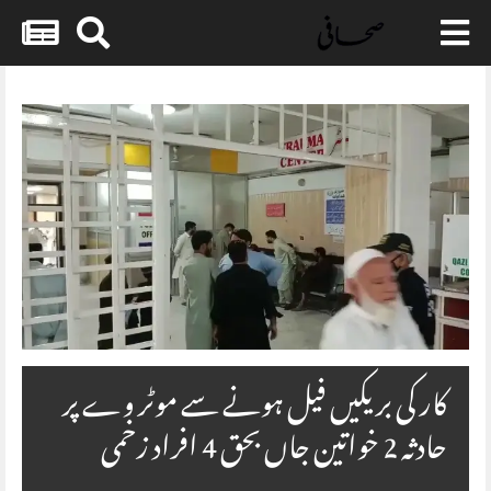
Skip
to
content
کار کی بریکیں فیل ہونے سے موٹر وے پر
حادثہ 2 خواتین جاں بحق 4 افراد زخمی