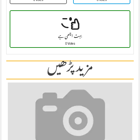
بہت اچھی ہے
0 Votes
مزید پڑھیں