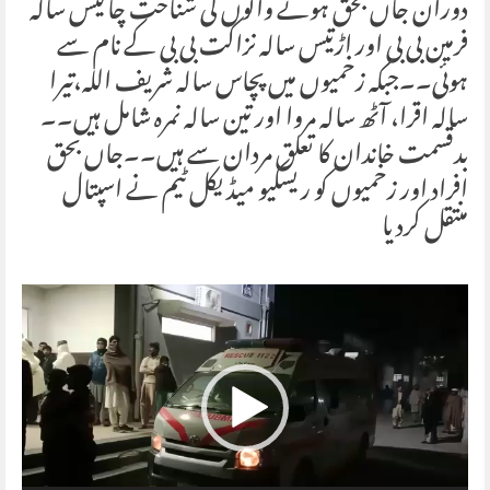
دوران جاں بحق ہونے والوں کی شناخت چالیس سالہ
فرمین بی بی اور اڑتیس سالہ نزاکت بی بی کے نام سے
ہوئی۔۔جبکہ زخمیوں میں پچاس سالہ شریف اللہ،تیرا
سالہ اقرا، آٹھ سالہ مروا اور تین سالہ نمرہ شامل ہیں۔۔
بدقسمت خاندان کا تعلق مردان سے ہیں۔۔جاں بحق
افراد اور زخمیوں کو ریسکیو میڈیکل ٹیم نے اسپتال
منتقل کردیا
Video
Player