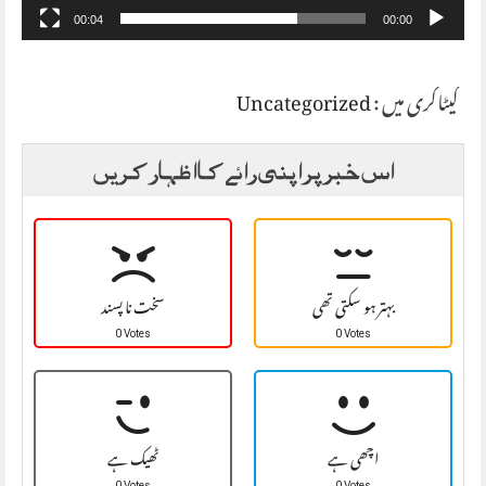
00:04
00:00
کیٹاگری میں :
Uncategorized
اس خبر پر اپنی رائے کا اظہار کریں
بہتر ہو سکتی تھی
سخت نا پسند
0 Votes
0 Votes
اچھی ہے
ٹھیک ہے
0 Votes
0 Votes