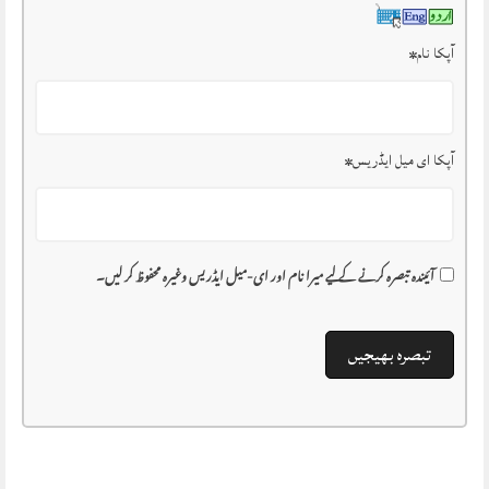
آپکا نام
*
آپکا ای میل ایڈریس
*
آئیندہ تبصرہ کرنے کے لیے میرا نام اور ای-میل ایڈریس وغیرہ محفوظ کر لیں۔