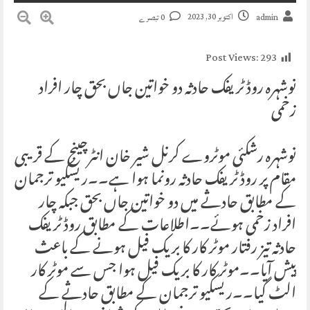
اکتوبر 30, 2023
admin
0 تبصرے
Post Views:
293
نوشہرہ روڈ ٹریفک حادثہ دو خواتین جاں بحق چار افراد
زخمی
نوشہرہ رشکئی موٹروے کرنل شیر خان انٹرچینج کے قریبی
مقام پر روڈ ٹریفک حادثہ رونما ہوا ہے۔۔ریسکیو ترجمان
کے مطابق حادثے میں دو خواتین جاں بحق جبکہ چار
افراد زخمی ہوئے۔۔اطلاعات کے مطابق روڈ ٹریفک
حادثہ تیز رفتار موٹر کار کا بریک فیل ہونے کے باعث
پیش آیا۔۔موٹر کار کا بریک فیل ہوا جس سے موٹر کار
الٹ گیا۔۔ریسکیو ترجمان کے مطابق حادثے کے