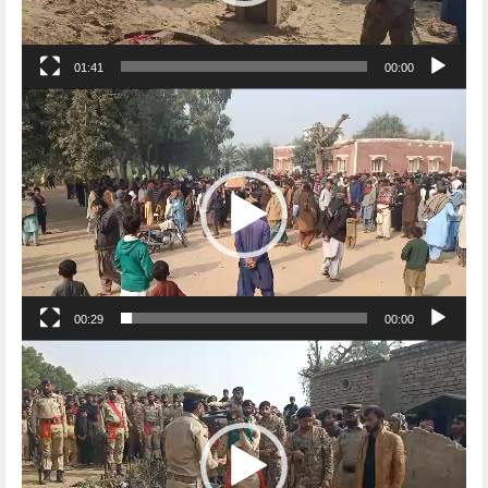
01:41
00:00
Video
Player
00:29
00:00
Video
Player