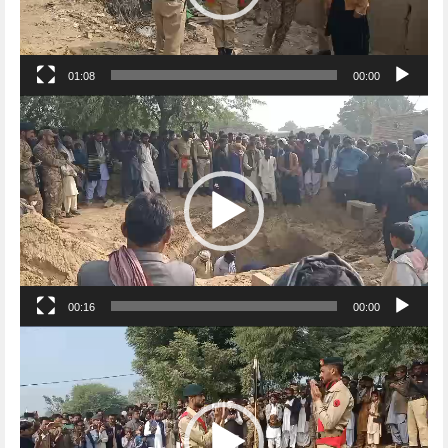
01:08
00:00
Video
Player
00:16
00:00
Video
Player