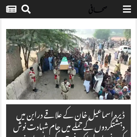
Skip
to
content
ڈیرہ اسماعیل خان کے علاقے درابن میں
دہشتگردوں کےحملے میں جام شہادت نوش