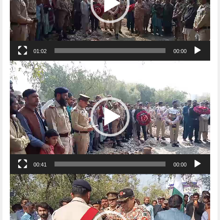
01:02
00:00
Video
Player
00:41
00:00
Video
Player