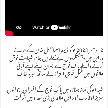
12دسمبر 2023 ء کو ڈیرہ اسماعیل خان کے علاقے
درابن میں دہشتگردوں کےحملے میں جام شہادت نوش
کرنے والے پاک فوج کے جوان اپنے اپنے آبائی
علاقوں میں مکمل فوجی اعزاز کے ساتھ سپرد خاک
شہداء کی نماز جنازہ میں پاک فوج کے افسران، جوانوں،
عزیز اوقارب اور اہل علاقہ کی بڑی تعداد میں شرکت