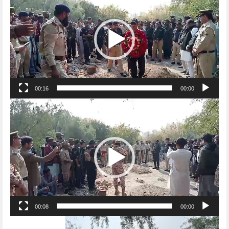
00:16
00:00
Video
Player
00:08
00:00