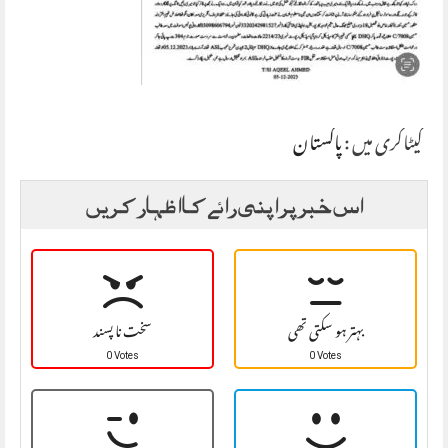
کیٹاگری میں :
پاکستان
اس خبر پر اپنی رائے کا اظہار کریں
بہتر ہو سکتی تھی
سخت نا پسند
0 Votes
0 Votes