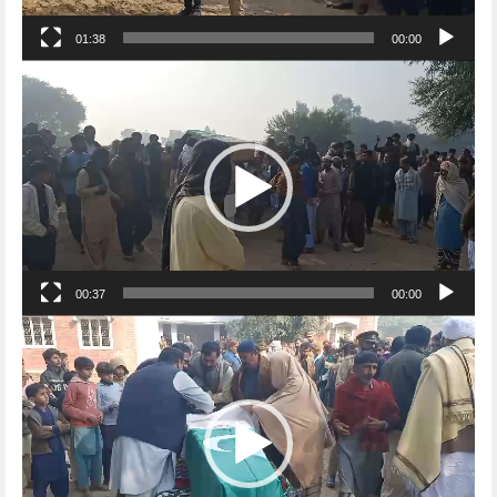
01:38
00:00
Video
Player
00:37
00:00
Video
Player