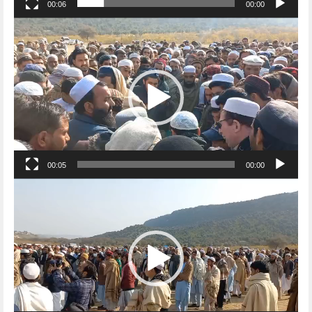
00:06
00:00
Video
Player
00:05
00:00
Video
Player