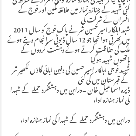
پہنچایا گیا ، شہید کی جنازہ نمازہ فوجی اعزاز کے ساتھ کی
گئی شہید کے جنازہ نماز میں علائقہ مکین اور فوج کے
افسران نے شرکت کی
شہد اہلکار امیر حسین شر نے پاک فوج کو سال 2011
میں بھرتی ہوا تھا جو 12 سال ڈیوٹی سرانجام دیتے ہوئے
ملک کی حفاظت کرتے ہوئے دہشت گردوں کے
ہاتھوں شہید ہوگیا
شہید فوجی اہلکار امیر حسین کی دفین ابائی گاؤں لکھیر شر
کے قبرستان میں کی گئی
ڈیرہ اسماعیل خان ۔درابن میں دہشتگرد حملے کے شہدا
کی نماز جنازہ ادا،
درابن میں دہشتگرد حملے کے شہدا کی نماز جنازہ ادا،