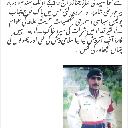
سے تھا شہید کی نماز جنازہ آ ج 10 بجے اولک سندھو دربار
پیر مہر علی شاہ پر ادا کر دی گئی جس میں پاک فوج پنجاب
پولیس سیاسی و سماجی شخصیات سمیت علاقہ کی عوام
نے کثیر تعداد میں شرکت کی سپرد خاک کے بعد انہیں
گارڈ آف آنر پیش کیا گیا سلامی پیش کی گئی اور پھولوں کی
پتیاں نچھاور کی گئیں۔