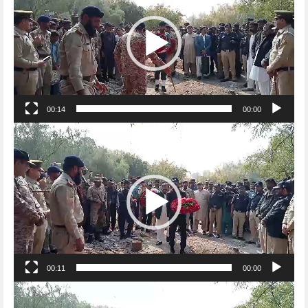
00:14
00:00
Video
Player
00:11
00:00
Video
Player