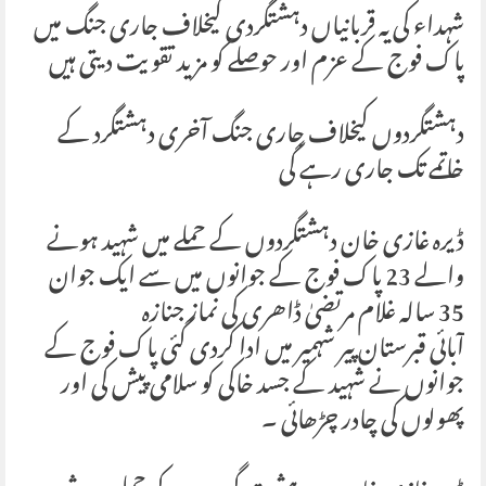
شہداء کی یہ قربانیاں دہشتگردی کیخلاف جاری جنگ میں
پاک فوج کے عزم اور حوصلے کو مزید تقویت دیتی ہیں
دہشتگردوں کیخلاف جاری جنگ آخری دہشتگرد کے
خاتمے تک جاری رہے گی
ڈیرہ غازی خان دہشتگردوں کے حملے میں شہید ہونے
والے 23 پاک فوج کے جوانوں میں سے ایک جوان
35 سالہ غلام مرتضیٰ ڈاھری کی نماز جنازہ
آبائی قبرستان پیر شہمیر میں ادا کردی گئی پاک فوج کے
جوانوں نے شہید کے جسد خاکی کو سلامی پیش کی اور
پھولوں کی چادر چڑھائی ۔