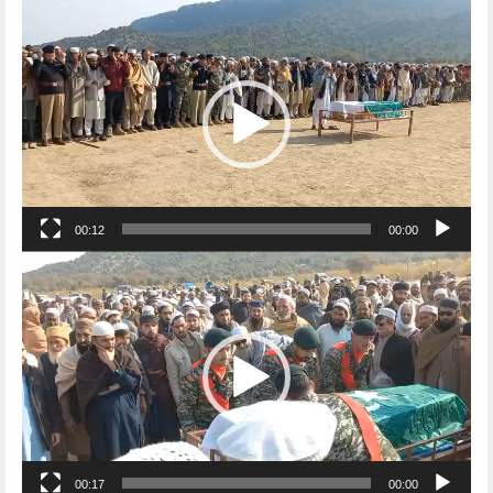
Video
Player
00:12
00:00
Video
Player
00:17
00:00