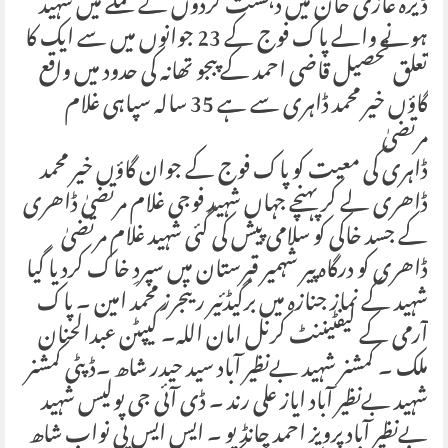
ڈیرہ غازی خان میں دہشت گردوں کے حملے میں شہید
ہونے والے پاک فوج کے 23 جوانوں میں سے ایک کا
تعلق تحصیل قاضی احمد کے پبجو تھانہ کی حدود میں واقع
گاؤں خیر محمد ڈاہری سے ہے 35 سالہ سپاہی غلام
مرتضیٰ
ڈاہری کی معیت کو پاک فوج کے جوان گاؤں خیر محمد
ڈاھری لے کر پہنچے جہاں شہید فوجی غلام مرتضیٰ ڈاھری
کے جسد خاکی کو سلامی پیش کی گئی شہید غلام مرتضیٰ
ڈاھری کو درگاہ پیر شہمیر قبرستان میں سپردِ خاک کردیا گیا
شہید کے نماز جنازہ میں برگیڈئیر رینجرز محمد امین ۔ پاک
آرمی کے لیفٹیننٹ کرنل امان اللہ۔ کیپٹن عبدالحنان
ملک ۔ کمشنر شہید بےنظیر آباد سید حیدر شاھ ۔ڈپٹی کمشنر
شہید بےنظیر آباد ایاز علی رند ۔ ڈی آئی جی پولیس شہید
بےنظیر آباد پرویز احمد چانڈیو ۔ ایس ایس پی نواب شاھ