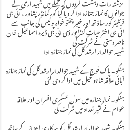
گزشتہ رات دہشت گردوں کہ حملے میں شہید ارمی کے
جوانوں کا نماز جنازہ ادا کر دیا گیا کور کمانڈر پشاور ، آئی جی
فرنٹیئر کور ساؤتھ اور خیبر پختو خواہ پولیس کی جانب سے
ائی جی اختر حیات گنڈاپور ڈی ائی جی ڈیرہ اسماعیل خان
ناصر دستی نے شرکت کی
شہید حوالدار ارشد گل کی نماز جنازہ ادا
ہنگو۔ پاک فوج کے شہید حوالدار ارشد گل کی نماز جنازہ
آبائی علاقہ شاہو خیل میں ادا کر دی گئی
ہنگو۔ نماز جنازہ میں سول عسکری افسران اور علاقہ
عوام نے کثیر تعداد میں شرکت کی
ہنگو۔ شہید حوالدار ارشد گل کو سرکاری اعزاز کے ساتھ