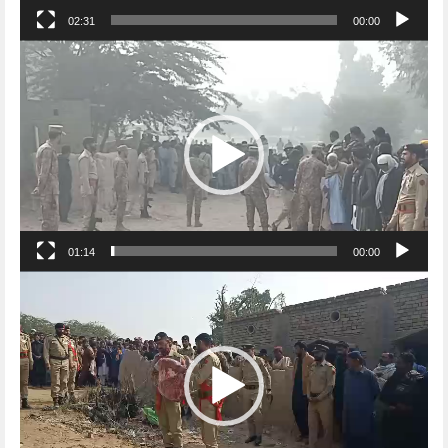
02:31
00:00
Video
Player
01:14
00:00
Video
Player