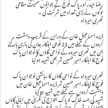
رضا حیدر اور پاک فوج کے جوانوں سمیت مقامی
لوگوں نے بڑی تعداد میں شرکت کی ۔
ٹھری میرواہ
ڈیرہ اسماعیل خان کے درابن کے قریب دہشت
گردوں کے حملے میں 23 فوجی اہلکار جان کی بازی ہار گئے
جن میں ٹھری میروہ کے نواحی گاؤں کا نوجوان پاک
فوج کا اہلکار امیر حسین شر بھی شہید ہوگیا
ٹھری میرواہ کے نواحی گاؤں کا رہائشی نوجوان پاک
فوج کا اہلکار امیر حسین شر ڈیرہ اسماعیل خان میں
دہشت گردوں سے حملے میں شہید ہوگیا
شہید کی جسد خاک کو پاک افواج کی نگرانی میں ابائی گاؤں