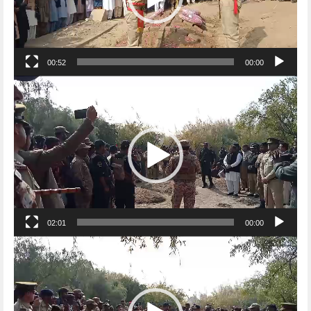
00:52
00:00
Video
Player
02:01
00:00
Video
Player