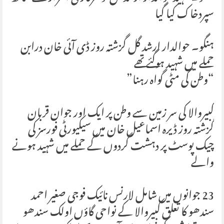
سپردخاک کیا گیا
ہنگو۔ حوالدار ارشد گل گزشتہ روز ڈی آئی خان درابن
حملے میں شہید ہوگئے تھے
“وطن کی مٹی گواہ رہنا”
کبیروالا کی سر زمین سے وطن پر ایک اور جوان قربان
گزشتہ روز ڈیرہ اسماعیل خان میں سیکیورٹی فورسز کی
چیک پوسٹ پر دہشت گردوں کے حملے میں شہید ہونے
والے
23 جوانوں میں شامل لارنس نائیک فوجی صغیر احمد
سندھو کا تعلق کبیروالا کے نواحی گاؤں اولک سندھو