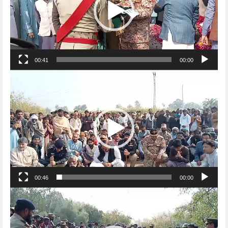
00:41
00:00
Video
Player
00:46
00:00
Video
Player