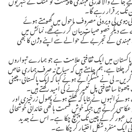
جا نے والا قدرتی مہندی کا پیسٹ کو نمنگ کے شہر یوں
ن تک بر قرار رہے گا۔
ن کی بیوی لی ویروئی مصروف ماحول میں گھومتے ہوئے
سے دیگر خصو صیات بیان کر رہے تھے، نمائش میں
مہندی کے تجربے کے حوالے سے اپنے وژن کا بھی
ور پاکستان میں ایک ثقافتی علامت ہے جو ہمارے تہواروں
 کر چلتا ہے، ہم چاہتے ہیں کہ سیاح نہ صرف ہماری خاص
س کریں۔ لی نے مسکراتے ہوئے کہا کہ ایک پاکستانی-چینی
ٹا سا ثقافتی پل تعمیر کرنے کی امید رکھتے ہیں۔
ے ہوئے انہوں نے بتایا کہ کھلتے ہوئے پھول زرخیزی اور
ی عکاسی کرتے ہیں جبکہ خوش قسمت ہاتھی خاندانی خوشحالی
دیں عبور کر کے چین تک پہنچ چکا ہے۔ اس نے جدید
 کی ایک منفرد شکل اختیار کر چکا ہے۔