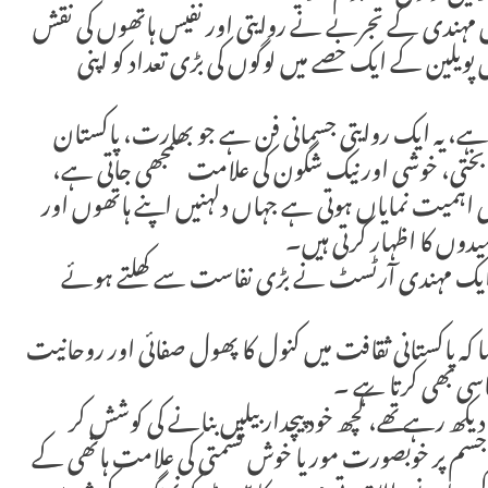
میں مہندی کے تجربے نے روایتی اور نفیس ہاتھوں کی نقش
ویلین کے ایک حصے میں لوگوں کی بڑی تعداد کو اپنی
 ہے، یہ ایک روایتی جسمانی فن ہے جو بھارت، پاکستان
ختی، خوشی اور نیک شگون کی علامت سمجھی جاتی ہے،
اہمیت نمایاں ہوتی ہے جہاں دلہنیں اپنے ہاتھوں اور
میدوں کا اظہار کرتی ہیں۔
 ایک مہندی آرٹسٹ نے بڑی نفاست سے کھلتے ہوئے
 پاکستانی ثقافت میں کنول کا پھول صفائی اور روحانیت
اسی بھی کرتا ہے ۔
 رہے تھے، کچھ خود پیچدار بیلیں بنانے کی کوشش کر
ے جسم پر خوبصورت مور یا خوش قسمتی کی علامت ہاتھی کے