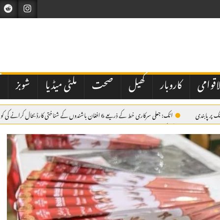
اقوامی
کاروبار
کھیل
صحت
ملٹی میڈیا
شوبز
ت
اٹک: جعلی سرکاری خط کے ذریعے 6 افغان باشندوں کے شناختی کارڈ بحال کرانے کی کوشش ناکام، مقدمہ درج
سے بھرے ڈمپر کی ٹکر، 38 سالہ موٹرسائیکل سوار جاں بحق