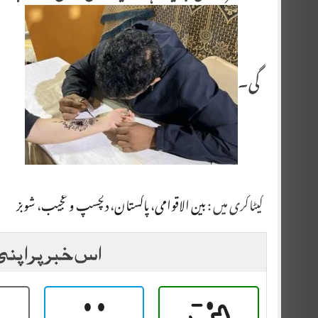
گی۔
کیٹاگری میں :
بین الاقوامی
،
پاکستان
،
دلچسپ و عجیب
،
شوبز
اس خبر پر اپنی