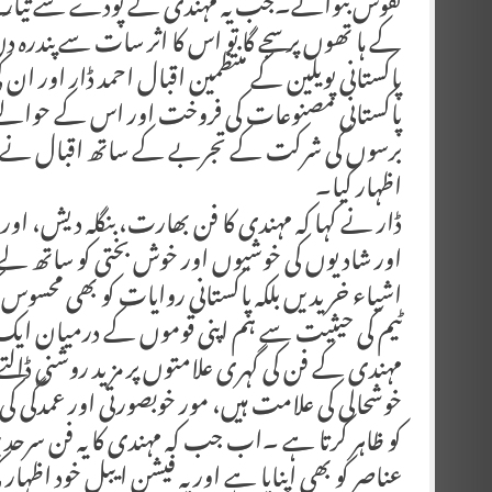
نقوش بنوائے۔جب یہ مہندی کے پودے سے تیار کیے 
کے ہا تھوں پر سجے گا تو اس کا اثر سات سے پندرہ د
پاکستانی پویلین کے منتظمین اقبال احمد ڈار اور ا
پاکستانی مصنوعات کی فروخت اور اس کے حوالے 
برسوں کی شرکت کے تجربے کے ساتھ اقبال نے 
اظہار کیا۔
ڈار نے کہا کہ مہندی کا فن بھارت، بنگلہ دیش، ا
اور شادیوں کی خوشیوں اور خوش بختی کو ساتھ لے
اشیاء خریدیں بلکہ پاکستانی روایات کو بھی محسو
ٹیم کی حیثیت سے ہم اپنی قوموں کے درمیان ایک چھو
مہندی کے فن کی گہری علامتوں پر مزید روشنی ڈالت
خوشحالی کی علامت ہیں، مور خوبصورتی اور عمدگی ک
کو ظاہر کرتا ہے ۔اب جب کہ مہندی کا یہ فن سرح
عناصر کو بھی اپنایا ہے اور یہ فیشن ایبل خود اظہار