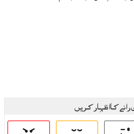
 رائے کا اظہار کریں