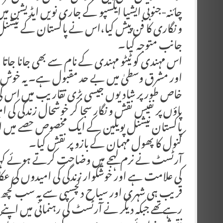
چائنہ-جنوبی ایشیا ایکسپو کے جاری نویں ایڈیشن 
و نگاری کا فن پیش کیا،اس نے پاکستان کے نیشنل پ
جانب متوجہ کیا۔
اس مہندی کو ٹیٹو مہندی کے نام سے بھی جانا جاتا
اور مشرق وسطیٰ میں بے حد مقبول ہے۔ یہ خوش ب
خاص طور پر شادیوں جیسی بڑی تقاریب میں اس کی 
پاؤں پر نفیس نقش و نگار سجا کر خوشحال زندگی کی ا
پاکستان نیشنل پویلین کے ایک مخصوص حصے میں
کنول کا پھول مہمان کے بازو پر نقش کیا۔
آرٹسٹ نے نرم لہجے میں وضاحت کرتے ہوئے کہا کہ
کی علامت ہے اور خوشگوار زندگی کی امیدوں کی عک
قریب ہی شہری اور سیاح دلچسپی سے یہ سب کچھ دیکھ
رہے تھے جبکہ دیگر نے آرٹسٹ کی رہنمائی میں اپن