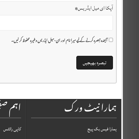
آپکا ای میل ایڈریس
*
آئیندہ تبصرہ کرنے کے لیے میرا نام اور ای-میل ایڈریس وغیرہ محفوظ کر لیں۔
ہمارا نیٹ ورک
اہم ص
ہمارا فیس بک پیج
کاپی رائٹس