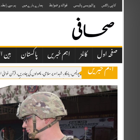
Skip
to
کاپی رائٹس
پرائیویسی پالیسی
قوائد و ضوابط
ہمارے بارے میں
ہم سے رابطہ
content
صفحہ اول
کالمز
اہم خبریں
پاکستان
بین ال
اہم خبریں
اٹک میں یومِ شہدائے پولیس، یادگارِ شہداء پر سلامی، پھولوں کی چادریں، قرآن خوان
برسلز: مسئلہ کشمیر کو عالمی سطح پر اجاگر کرتے رہیں گے، یومِ استحصال کشمیر کانفرنس 