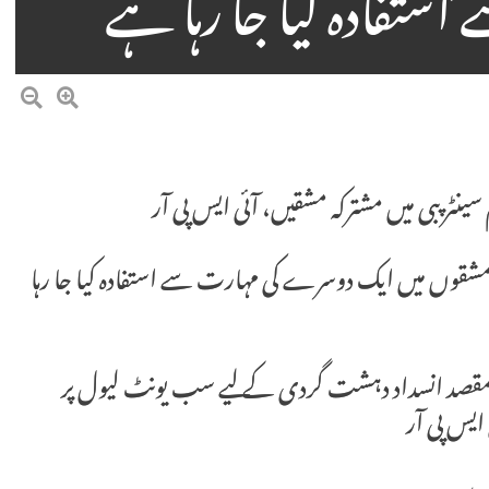
تفادہ کیا جا رہا ہے
سینٹر پبی میں مشترکہ مشقیں، آئی ایس پی آر
وں میں ایک دوسرے کی مہارت سے استفادہ کیا جا رہا
ئز کا مقصد انسداد دہشت گردی کے لیے سب یونٹ لیول پر
یس پی آر