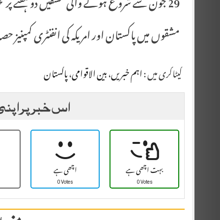
29 جون سے شروع ہونے والی مشقیں دو ہفتے پر محیط ہیں
مشقوں میں پاکستان اور امریکہ کی انفنٹری کمپنیز حص
کیٹاگری میں :
اہم خبریں
،
بین الاقوامی
،
پاکستان
اس خبر پر اپنی
بہت اچھی ہے
اچھی ہے
0 Votes
0 Votes