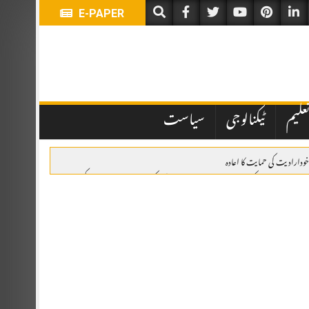
E-PAPER
علیم
ٹیکنالوجی
سیاست
خودارادیت کی حمایت کا اعادہ
وئٹہ: یومِ استحصالِ کشمیر پر ریلی، وزیراعلیٰ بلوچستان کی کشمیری عوام سے اظہارِ یکجہتی