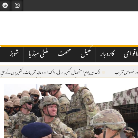
اقوامی
کاروبار
کھیل
صحت
ملٹی میڈیا
شوبز
ت
ی اور خصوصی تقریب
اٹک میں یومِ استحصال کشمیر، ریلی، واک اور دعائیہ تقریبات، کشمیریوں کے حقِ 
میں مقررین کا عزم
اے بی این کی مبینہ سگریٹ مافیا اسٹوری پر طلب کی گئی میٹنگ منسوخ
ک