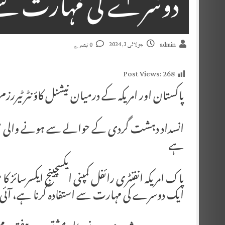
دوسرے کی مہارت سے اس
جولائی 3, 2024
admin
0 تبصرے
Post Views:
268
پاکستان اور امریکہ کے درمیان نیشنل کاؤنٹر ٹیررزم 
انسداد دہشت گردی کے حوالے سے ہونے والی مشق
ہے
پاک امریکہ انفنٹری رائفل کمپنی ایکسچینج ایکسرسا
ایک دوسرے کی مہارت سے استفادہ کرنا ہے، آئی ا