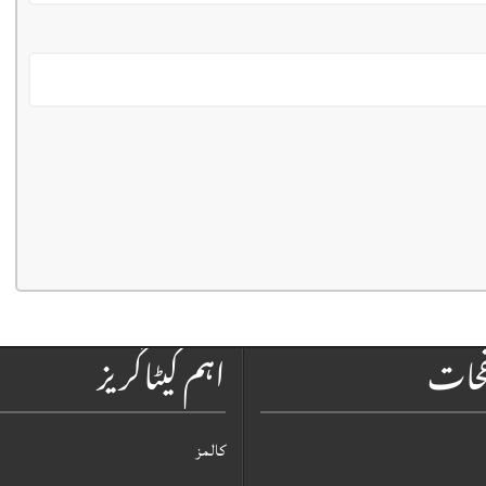
فحات
اہم کیٹاگریز
کالمز