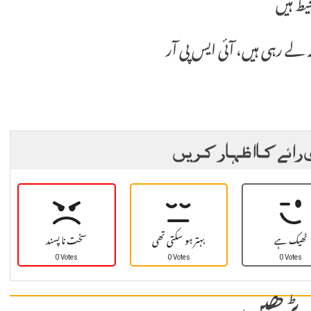
ہ لے رہی ہیں، آئی ایس پی آر
 رائے کا اظہار کریں
ٹھیک ہے
بہتر ہو سکتی تھی
سخت نا پسند
0 Votes
0 Votes
0 Votes