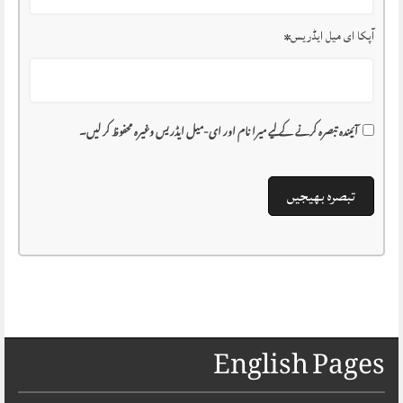
آپکا ای میل ایڈریس
*
آئیندہ تبصرہ کرنے کے لیے میرا نام اور ای-میل ایڈریس وغیرہ محفوظ کر لیں۔
English Pages