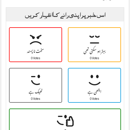
اس خبر پر اپنی رائے کا اظہار کریں
بہتر ہو سکتی تھی
سخت نا پسند
0 Votes
0 Votes
اچھی ہے
ٹھیک ہے
0 Votes
0 Votes