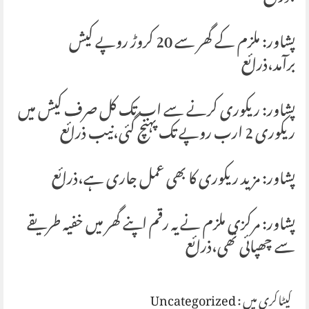
پشاور: ملزم کے گھر سے 20 کروڑ روپے کیش
برآمد،ذرائع
پشاور: ریکوری کرنے سے اب تک کل صرف کیش میں
ریکوری 2 ارب روپے تک پہنچ گئی،نیب ذرائع
پشاور: مزید ریکوری کا بھی عمل جاری ہے،ذرائع
پشاور: مرکزی ملزم نے یہ رقم اپنے گھر میں خفیہ طریقے
سے چھپائی تھی،ذرائع
کیٹاگری میں :
Uncategorized