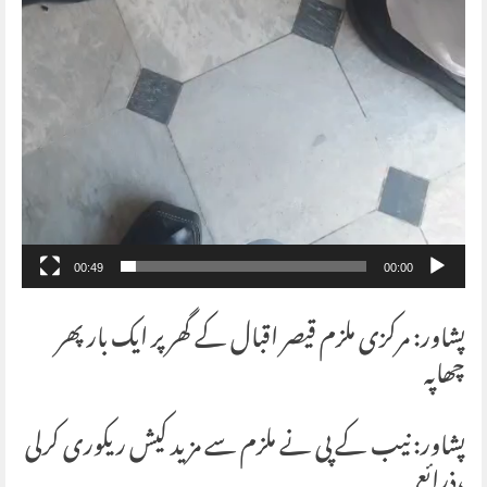
00:49
00:00
پشاور: مرکزی ملزم قیصر اقبال کے گھر پر ایک بار پھر
چھاپہ
پشاور: نیب کے پی نے ملزم سے مزید کیش ریکوری کرلی
،ذرائع