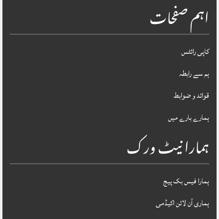
اہم صفحات
کاپی رائٹس
ہم سے رابطہ
قوائد و ضوابط
ہمارے بارے میں
ہمارا نیٹ ورک
ہمارا فیس بک پیج
ہماری آن لائن اکیڈمی