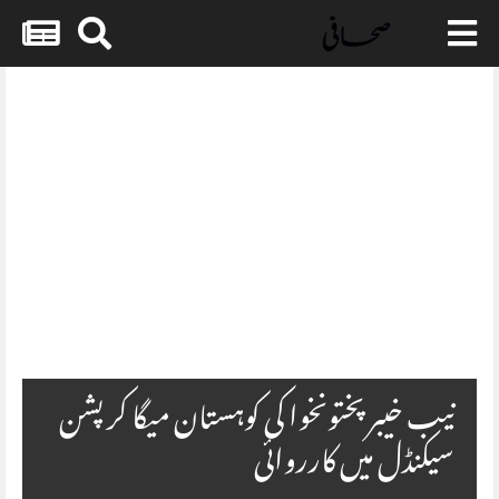
Skip
to
content
Embed HTML not available.
نیب خیبرپختونخوا کی کوہستان میگا کرپشن
سیکنڈل میں کارروائی