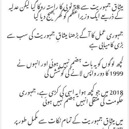
میثاق جمہوریت سے 58 ٹو بی کا راستہ روکا گیا لیکن عدلیہ
کے ذریعے ایک وزیراعظم کو گھر بھیج دیا گیا
جمہوری عمل کا آگے بڑھنا میثاقِ جمہوریت کی سب سے
بڑی کامیابی ہے
کچھ لوگوں کو یہ بات ہضم نہیں ہوئی اور انہوں نے
1999 کا دور واپس لانے کی کوشش کی
2018 میں جو کچھ ہوا یہ اسی کی کڑی ہے، جمہوری
حکومت کی منتقلی انہیں ہضم نہیں ہوئی
میں میثاق جمہوریت کے تمام نکات سے مکمل طور پر