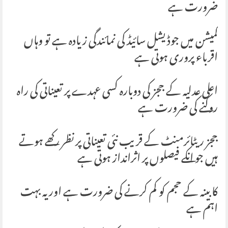
ضرورت ہے
کمیشن میں جوڈیشل سائیڈ کی نمائندگی زیادہ ہے تو وہاں
اقرباء پروری ہوتی ہے
اعلی عدلیہ کے ججز کی دوبارہ کسی عہدے پر تعیناتی کی راہ
روکنے کی ضرورت ہے
ججز ریٹائرمنٹ کے قریب نئی تعیناتی پر نظر رکھے ہوتے
ہیں جو انکے فیصلوں پر اثرانداز ہوتی ہے
کابینہ کے حجم کو کم کرنے کی ضرورت ہے اور یہ بہت
اہم ہے