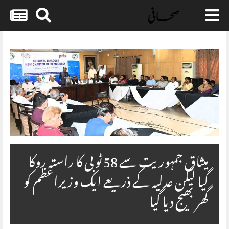
Skip
to
content
میثاق جمہوریت سے 58 ٹو بی کا راستہ روکا
گیا لیکن عدلیہ کے ذریعے ایک وزیراعظم کو
گھر بھیج دیا گیا