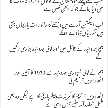
سب سے پہلے بلوچستان کے لوگوں کو آزادانہ ووٹ کا
حق دیا جائے جو کہ ابھی نہیں ہے
اب الیکشن آ رہے ہیں دیکھئے گا راتو رات پارٹیاں بنتی
ہیں تقرریاں تبادلے ہونگے
ہم جدوجہد کے قائل ہیں اور اپنی جدوجہد جاری رکھیں
گے
ہم نے اپنی جمہوری جدوجہد سے 1973 کا آئین اور
اٹھارہویں ترمیم لی
اٹھارویں ترمیم کا کریڈٹ پیپلزپارٹی کا ہے لیکن وہ بھی
مکمل عملدرآمد کیلئے ترس رہی ہے