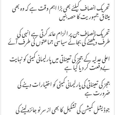
تحریک انصاف کیلئے بھی بڑا اہم وقت ہے کہ وہ بھی
میثاق جمہوریت کا حصہ بنیں
تحریک انصاف جن پر الزام عائد کرتی ہے انہی کی
طرف دیکھنے کی بجائے سیاسی جماعتوں کی طرف آئے
اعلی عدلیہ کے ججز کی تعیناتی میں پارلیمانی کمیٹی کو نہایت
بےوقعت کر دیا گیا ہے
ججز کی تعیناتی کی پارلیمانی کمیٹی کو اختیارات دینے کی
ضرورت ہے
جوڈیشل کمیشن کی تشکیل کا بھی از سر نو جائزہ لینے کی