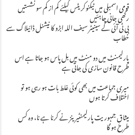
قومی اسمبلی میں ٹیکنوکریٹس کیلئے کم از کم سو نشستیں
رکھی جانی چاہئیں
پی ٹی آئی کے سینیٹر سیف اللہ ابڑو کا نیشنل ڈائیلاگ سے
خطاب
پارلیمنٹ میں دو منٹ میں بل پاس ہو جاتا ہے اس
طرح قانون سازی کی جاتی ہے
میری جماعت میں بھی کوئی غلط بات ہو رہی ہو تو
اختلاف کرتا ہوں
میثاقِ جمہوریت پارلیمنٹیرینز نے کرنا ہے نا، وہ کس
طرح ہو گا