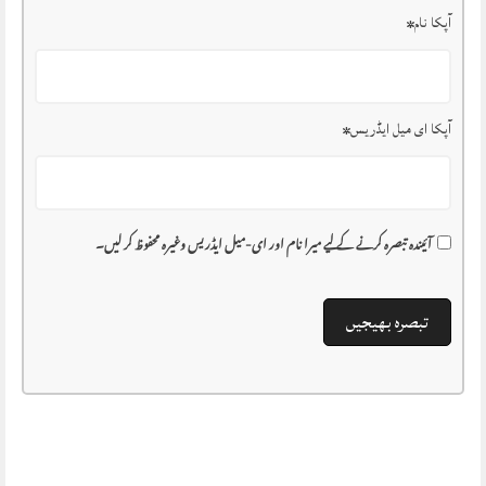
آپکا نام
*
آپکا ای میل ایڈریس
*
آئیندہ تبصرہ کرنے کے لیے میرا نام اور ای-میل ایڈریس وغیرہ محفوظ کر لیں۔