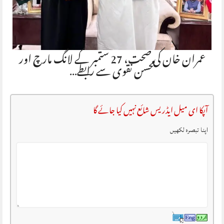
عمران خان کی صحت، 27 ستمبر کے لانگ مارچ اور
محسن نقوی سے رابطے…
آپکا ای میل ایڈریس شائع نہیں کیا جائے گا
اپنا تبصرہ لکھیں