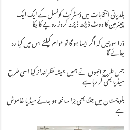
بلدیاتی انتخابات میں ڈسٹرکٹ کونسل کے ایک ایک
چیئرمین کا ووٹ ڈیڑھ ڈیڑھ کروڑ روپے کا بکا
ذرا سوچیں کہ اگر ایسا ہو گا تو عوام کیلئے اس میں کیا رہ
جائے گا
جس طرح انہوں نے ہمیں ہمیشہ نظرانداز کیا اسی طرح
میڈیا بھی کر رہا ہے
بلوچستان میں جتنا بھی بڑا سانحہ ہو جائے میڈیا خاموش
ہے