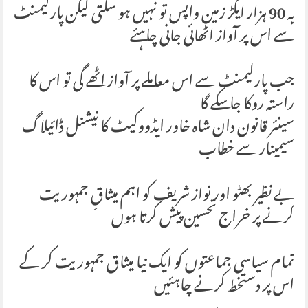
یہ 90 ہزار ایکڑ زمین واپس تو نہیں ہو سکتی لیکن پارلیمنٹ
سے اس پر آواز اٹھائی جانی چاہئے
جب پارلیمنٹ سے اس معاملے پر آواز اٹھے گی تو اس کا
راستہ روکا جا سکے گا
سینئر قانون دان شاہ خاور ایڈووکیٹ کا نیشنل ڈائیلاگ
سیمینار سے خطاب
بے نظیر بھٹو اور نواز شریف کو اہم میثاقِ جمہوریت
کرنے پر خراج تحسین پیش کرتا ہوں
تمام سیاسی جماعتوں کو ایک نیا میثاق جمہوریت کر کے
اس پر دستخط کرنے چاہئیں