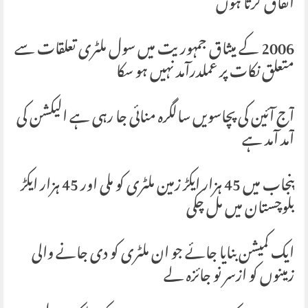
اتفاق کرتا ہوں
2006 کے میثاق جمہوریت میں سول ملٹری تعلقات سے
متعلق نکات پر عملدرآمد نہیں ہو سکا
آج آئین کی پچاسویں سالگرہ منائی جا رہی ہے الیکشن کی
آمد آمد ہے
پنجاب میں 45 ہزار ایکڑ زمین ملٹری کو ملی اور 45 ہزار ایکڑ
بلوچستان میں مل چکی
ایک کمیشن بنایا جائے جو ان ملٹری کو دی جانے والی
زمینوں کو ازسر نو جائزہ لے