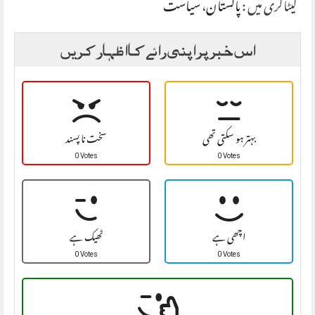
کیٹاگری میں :
پاکستان
،
سیاست
اس خبر پر اپنی رائے کا اظہار کریں
بہتر ہو سکتی تھی
سخت نا پسند
0 Votes
0 Votes
اچھی ہے
ٹھیک ہے
0 Votes
0 Votes