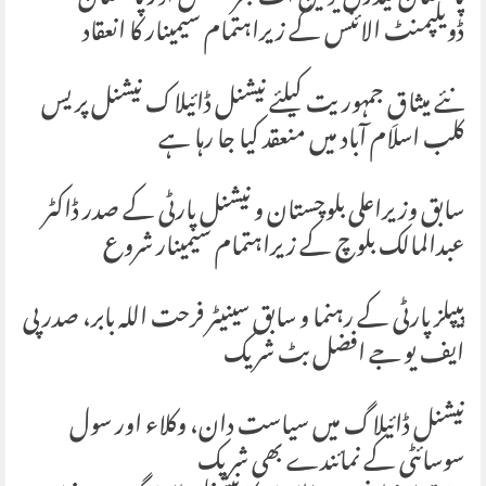
ڈویلپمنٹ الائنس کے زیراہتمام سیمینار کا انعقاد
نئے میثاقِ جمہوریت کیلئے نیشنل ڈائیلاک نیشنل پریس
کلب اسلام آباد میں منعقد کیا جا رہا ہے
سابق وزیراعلی بلوچستان و نیشنل پارٹی کے صدر ڈاکٹر
عبدالمالک بلوچ کے زیراہتمام سیمینار شروع
پیپلز پارٹی کے رہنما و سابق سینیٹر فرحت اللہ بابر، صدر پی
ایف یو جے افضل بٹ شریک
نیشنل ڈائیلاگ میں سیاست دان، وکلاء اور سول
سوسائٹی کے نمائندے بھی شریک