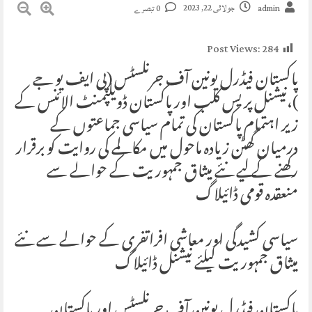
جولائی 22, 2023
admin
0 تبصرے
Post Views:
284
‏پاکستان فیڈرل یونین آف جرنلسٹس (پی ایف یو جے
)،نیشنل پریس کلب اور پاکستان ڈویلپمنٹ الائنس کے
زیر اہتمام پاکستان کی تمام سیاسی جماعتوں کے
درمیان گھٹن زیادہ ماحول میں مکالمے کی روایت کو برقرار
رکھنے کے لیے نئے میثاق جمہوریت کے حوالے سے
منعقدہ قومی ڈائیلاگ
سیاسی کشیدگی اور معاشی افراتفری کے حوالے سے نئے
میثاق جمہوریت کیلئے نیشنل ڈائیلاگ
پاکستان فیڈرل یونین آف جرنلسٹس اور پاکستان