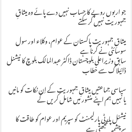
جو اربوں روپے کا حساب نہیں دے پائے وہ میثاقِ
جمہوریت نہیں کر سکتے
میثاقِ جمہوریت پاکستان کے عوام، وکلاء اور سول
سوسائٹی نے کرنا ہے
سابق وزیراعلی بلوچستان ڈاکٹر عبدالمالک بلوچ کا نیشنل
ڈائیلاگ سے خطاب
سیاسی جماعتیں میثاقِ جمہوریت کے اِن نکات کو مانیں
یا نہیں ہم اپنے منشور میں شامل کریں گے
نیشنل پارٹی پارلیمنٹ کو سپریم اور عوام کو طاقت کا
سرچشمہ سمجھتی ہے