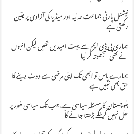
نیشنل پارٹی جماعت عدلیہ اور میڈیا کی آزادی پر یقین
رکھتی ہے
ہماری پی ڈی ایم سے بہت امیدیں تھیں لیکن انہوں
نے بھی سمجھوتہ کر لیا
ہمارے پاس تو ابھی تک اپنی مرضی سے ووٹ دینے کا
حق بھی نہیں ہے
بلوچستان کا مسئلہ سیاسی ہے، جب تک سیاسی طور پر
حل نہیں کرینگے بڑھتا جائے گا