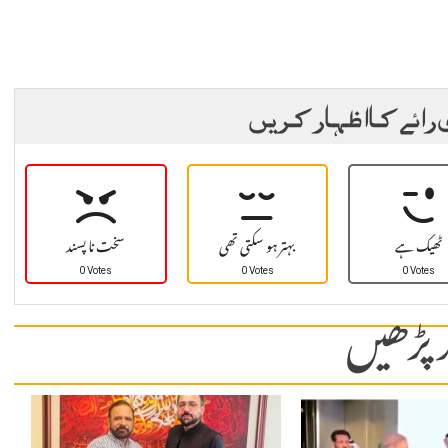
 رائے کا اظہار کریں
ٹھیک ہے
بہتر ہو سکتی تھی
سخت نا پسند
0 Votes
0 Votes
0 Votes
 پڑھیں