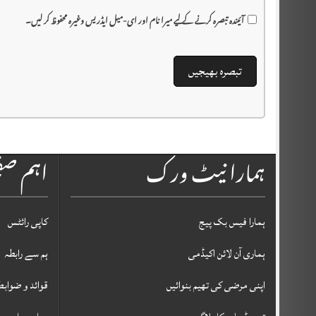
آئیندہ تبصرہ کرنے کے لیے میرا نام اور ای-میل ایڈریس وغیرہ محفوظ کر لیں۔
ہمارا نیٹ ورک
اہم ص
ہمارا فیس بک پیج
کاپی رائٹس
ہماری آن لائن اکیڈمی
ہم سے رابطہ
اپنی مرضی کی تھیم بنوائیں
قوائد و ضوابط