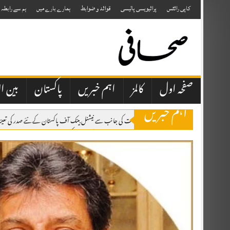
Skip
to
کاپی رائٹس
پرائیویسی پالیسی
قوائد و ضوابط
ہمارے بارے میں
ہم سے رابطہ
content
صفحہ اول
کالمز
اہم خبریں
پاکستان
بین ال
اہم خبریں
اسلام آباد: وفاقی حکومت کی جانب سے نیشنل بینک آف پاکستان کے نئے صدر کی تعینات
اسلام آباد: پاکستان مسلم لیگ نے پارٹی کی میڈیا حکمتِ عملی کو جدید، مؤثر اور مربوط
قراقرم سرچ آپریشن: پاکستان آرمی ایوی ایشن نے 7 غیر ملکی کوہ پیماؤں کی میتیں اور امریکی خاتون کی جزوی باقیات اسکردو منتقل کر دیں