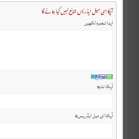
آپکا ای میل ایڈریس شائع نہیں کیا جائے گا
اپنا تبصرہ لکھیں
آپکا نام
*
آپکا ای میل ایڈریس
*