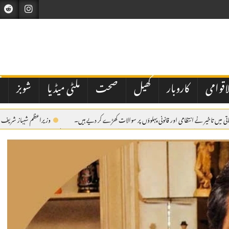
اقوامی
کاروبار
کھیل
صحت
ملٹی میڈیا
شوبز
ت
ی میں تاخیر نے انتظامی اور قانونی پہلوؤں پر سوالات کھڑے کر دیے ہیں۔
وزیراعظم شہباز شریف شہ
 بنانے کے لیے اہم تنظیمی اقدامات کرتے ہوئے چیف آرگنائزر ڈاکٹر محمد امجد کو صدر پاکستان مسلم لیگ چوہدری ش
اٹک میں یومِ شہدائے پولیس، یادگارِ شہداء پر سل