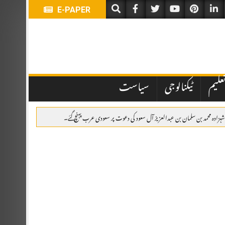
E-PAPER
علیم
ٹیکنالوجی
سیاست
زادہ محمد بن سلمان بن عبدالعزیز آل سعود کی دعوت پر سعودی عرب پہنچ گئے۔
جاعت حسین کا مشیر برائے ابلاغِ عامہ مقرر کر دیا ہے۔
امی، پھولوں کی چادریں، قرآن خوانی اور خصوصی تقریب