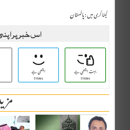
کیٹاگری میں :
پاکستان
اس خبر پر اپنی
بہت اچھی ہے
اچھی ہے
0 Votes
0 Votes
مزید