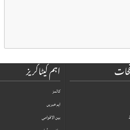
فحات
اہم کیٹاگریز
کالمز
اہم خبریں
بین الاقوامی