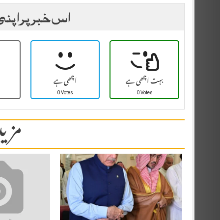
اس خبر پر اپنی
بہت اچھی ہے
اچھی ہے
0 Votes
0 Votes
مزید