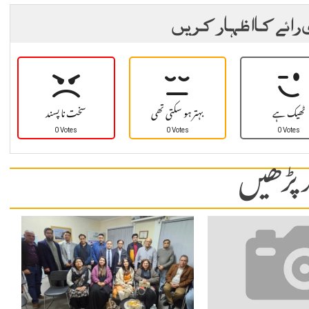
 رائے کا اظہار کریں
ٹھیک ہے
بہتر ہو سکتی تھی
سخت نا پسند
0 Votes
0 Votes
0 Votes
 پڑھیں