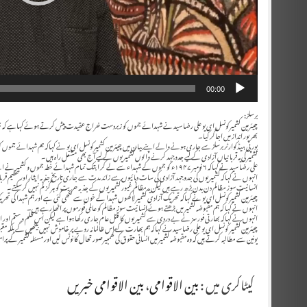
00:00
برسلز:
چیئرمین کشمیرکونسل ای یو علی رضا سید نے شہدائے جموں کو زبردست خراج عقیدت پیش کرتے ہوئے کہاہے کہ جموں ک
بھرپور انداز میں اجاگر کیا۔
یورپی ہیڈکوارٹر برسلز سے جاری ہونے والے اپنے بیان میں چیئرمین کشمیرکونسل ای یو نے کہاکہ ہم شہدائے جموں 
کشمیر کی یہ قربانیاں آزادی کے لیے جدوجہد کرنے والوں کشمیریوں کے لیے آج بھی مشعل راہ ہیں۔
علی رضا سید نے کہاکہ ۶ نومبر ۱۹۴۷ء کو جموں کے شہداء سے لے کر ابتک تمام شہدائے خطہ جموں و کشمیر نے اپنے خون سے تحریک آزادی کشمیر کی آبیاری کی ہے۔
انہوں نے کہاکہ کشمیریوں کی جدوجہد آزادی کی سات دہائیوں سے زائد مدت سے جاری تاریخ جذبہ ایثار اور عظیم
انسانیت سوز مظالم دن بدن بڑھ رہے ہیں لیکن یہ مظالم غیور کشمیریوں کے جذبہ حریت کو ہرگز کم نہیں کرسکتے۔
چیئرمین کشمیرکونسل ای یو نے کہاکہ تحریک آزادی کشمیر لاکھوں شہدا کے خون سے لکھی گئی ہے اور ہم شہدا کی تحری
انہوں نے کہا کہ ہم مقبوضہ کشمیر میں بڑھتے ہوئے انسانیت سوز مظالم کو عالمی فورموں پر اٹھا رہے ہیں۔
انہوں نے کہاکہ بھارتی فورسز نے بے دردی سے کشمیریوں کا قتل عام جاری رکھا ہوا ہے لیکن اس ظلم و ستم اور ا
چیئرمین کشمیر کونسل ای یو علی رضا سید نے کہاکہ ہم بھارت کے اس ظالمانہ رویے پر خاموش نہیں بیٹھیں گے بلکہ مق
یونین سے مطالبہ کرتے ہیں کہ وہ مقبوضہ کشمیر میں انسانی حقوق کی گھمبیرصورتحال کا نوٹس لیں اور مسئلہ کشمیر کے پر
کیٹاگری میں :
بین الاقوامی
،
بین الاقوامی خبریں