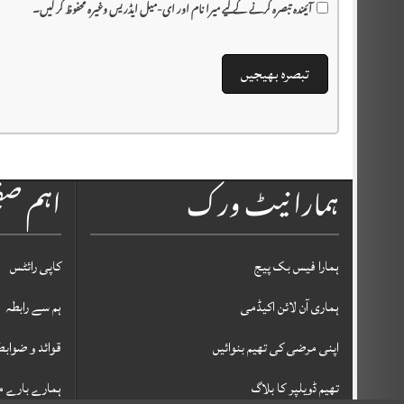
آئیندہ تبصرہ کرنے کے لیے میرا نام اور ای-میل ایڈریس وغیرہ محفوظ کر لیں۔
ہمارا نیٹ ورک
اہم ص
ہمارا فیس بک پیج
کاپی رائٹس
ہماری آن لائن اکیڈمی
ہم سے رابطہ
اپنی مرضی کی تھیم بنوائیں
قوائد و ضوابط
تھیم ڈویلپر کا بلاگ
ہمارے بارے م