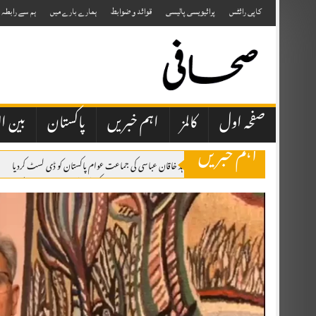
Skip
to
کاپی رائٹس
پرائیویسی پالیسی
قوائد و ضوابط
ہمارے بارے میں
ہم سے رابطہ
content
صفحہ اول
کالمز
اہم خبریں
پاکستان
بین ال
اہم خبریں
الیکشن کمیشن نے شاہد خاقان عباسی کی جماعت عوام پاکستان کو ڈی لسٹ کردیا
وزیر اعظم شہباز شریف اپنا دورہءِ سعودی عرب مکمل کرکے مدینہ منورہ سے پاکستان روا
سکھ طالب علم نے اسلامیات میں 98 اور ترجمہ قرآن میں 49 نمبر حاصل کرلیے 2026 کے نتائج کے مطابق مسلمان گھرانوں سے تعلق رکھنے والے تقریباً 10 ہزار طلبہ اسلامیات کے مضمون میں فیل ہوئے ہیں۔