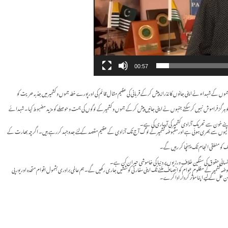
00:57
ے شہداء نے اپنی جانوں کا نذرانہ پیش کرکے قربانی کی عظیم مثال قائم کی اور پورے خطہ جموں و کشمیر میں جذبہ حریت کو
کو ہرگز فراموش نہیں کرسکتے جنہوں نے اپنی جانیں پیش کرکے جموں و کشمیرکے لوگوں کی ہمت و حوصلے کو مزید مضبوط کیا۔ شہدائے
 قربانیوں سے بھری ہوئی ہے اور مقبوضہ کشمیرکے لوگ آج تک آزادی کے عظیم مقصد کے لئے جدوجہد کررہے ہیں۔ اگرچہ بھارت کے
ک کو منطقی انجام تک پہنچا کر رہیں گے۔
نسانی حقوق کی سنگین خلاف ورزیوں پر دنیا کی خاموشی حیران کن ہے۔
بوضہ کشمیر کے مظلوم عوام کو انصاف ملنے تک اپنی سفارتی کوششیں جاری رکھیں گے۔ ہم عالمی برادری بشمول اقوام متحدہ اور یورپی
امن حل کے لیے اپنا مؤثر کردار ادا کرے۔