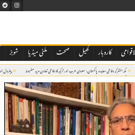
اقوامی
کاروبار
کھیل
صحت
ملٹی میڈیا
شوبز
ت
مکہ مشترکہ دفاعی معاہدہ، پاکستان، سعودی عرب اور ترکیہ کا دفاعی تعاون مزید مضبوط
پیٹرول اور
نہ ہو گئے