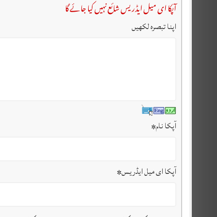
آپکا ای میل ایڈریس شائع نہیں کیا جائے گا
اپنا تبصرہ لکھیں
آپکا نام
*
آپکا ای میل ایڈریس
*