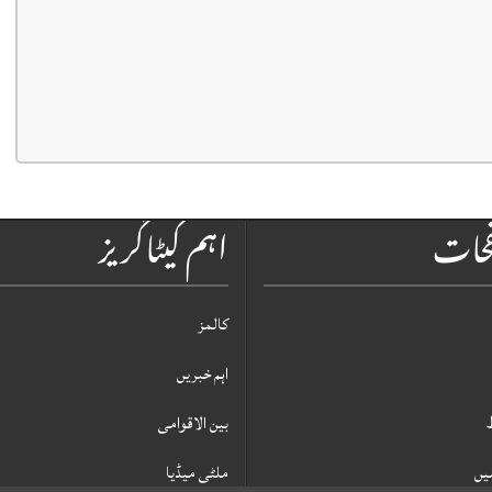
فحات
اہم کیٹاگریز
کالمز
اہم خبریں
بین الاقوامی
یں
ملٹی میڈیا