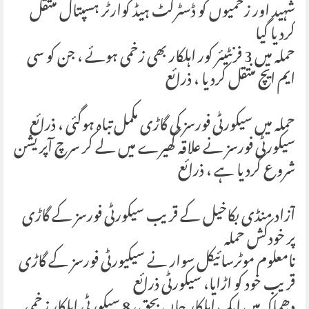
شہید اور زخمیوں کو ڈسٹرکٹ ہیڈ کوارٹر ہسپتال منتقل
کردیا گیا
حملہ میں 3 فرنٹیئر کور اہلکار بھی زخمی ہوئے ، جن کو سی
ایم ایچ منتقل کردیا ، ذرائع
حملہ میں سیکورٹی فورسز کی گاڑی مکمل تباہ ہوگئی ، ذرائع
سیکورٹی فورسز نے علاقہ گھیرے میں لے کر سرچ آپریشن
شروع کردیا ہے ، ذرائع
آزاد منڈی بکاخیل کے قریب سیکورٹی فورسز کے گاڑی
پر خودکش حملہ
نامعلوم موٹرسائیکل سوار نے سیکیورٹی فورسز کے گاڑی
قریب خود کو اڑایا، سیکورٹی ذرائع