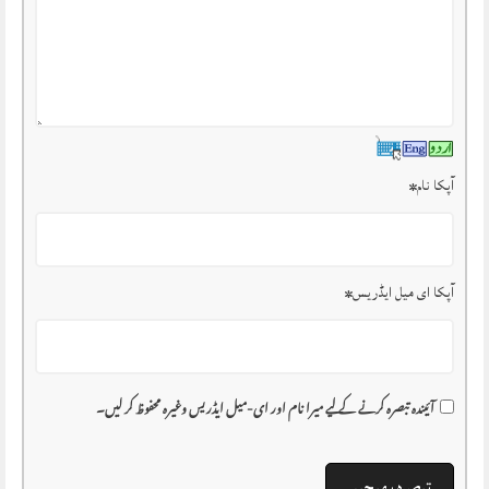
آپکا نام
*
آپکا ای میل ایڈریس
*
آئیندہ تبصرہ کرنے کے لیے میرا نام اور ای-میل ایڈریس وغیرہ محفوظ کر لیں۔