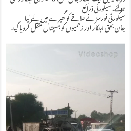
دھماکہ میں ایک اہلکار جاں بحق، 8 سیکورٹی اہلکار زخمی
ہوگئے، سیکورٹی ذرائع
سیکورٹی فورسز نے علاقے کو گھیرے میں لے لیا
جان بحق اہلکار اور زحمیوں کو ہسپتال منتقل کردیا گیا.
Video
Player