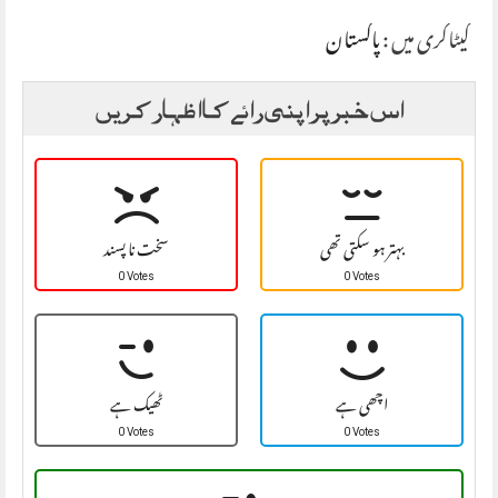
کیٹاگری میں :
پاکستان
اس خبر پر اپنی رائے کا اظہار کریں
بہتر ہو سکتی تھی
سخت نا پسند
0 Votes
0 Votes
اچھی ہے
ٹھیک ہے
0 Votes
0 Votes