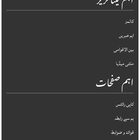
اہم کیٹاگریز
کالمز
اہم خبریں
بین الاقوامی
ملٹی میڈیا
اہم صفحات
کاپی رائٹس
ہم سے رابطہ
قوائد و ضوابط