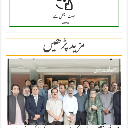
بہت اچھی ہے
0 Votes
مزید پڑھیں