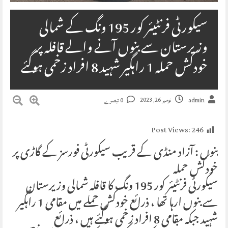
سیکورٹی فرنٹیئر کور 195 ونگ کے شمالی
وزیرستان سے بنوں آنے والے قافلہ پر
خودکش حملہ 1 راہگیر شہید 8 افراد زخمی ہوگئے
نومبر 26, 2023
admin
0 تبصرے
Post Views:
246
بنوں : آزاد منڈی کے قریب سیکورٹی فورسز کے گاڑی پر
خودکش حملہ
سیکورٹی فرنٹیئر کور 195 ونگ کا قافلہ شمالی وزیرستان
سے بنوں ارہا تھا ، ذرائع خودکش حملے میں مقامی 1 راہگیر
شہید جبکہ مقامی 8 افراد زخمی ہوگئے ہیں ، ذرائع