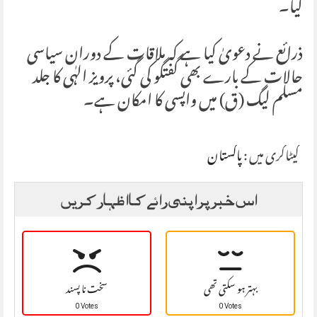
کیا۔
ذرائع نے دعویٰ کیا ہے کہ ملاقات کے دوران سیاسی
حالات کے بارے بھی گفتگو کی گئی، پرویز الہٰی کا جلد
مسلم لیگ (ق) میں واپسی کا امکان ہے۔
کیٹاگری میں :
پاکستان
اس خبر پر اپنی رائے کا اظہار کریں
بہتر ہو سکتی تھی
سخت نا پسند
0 Votes
0 Votes