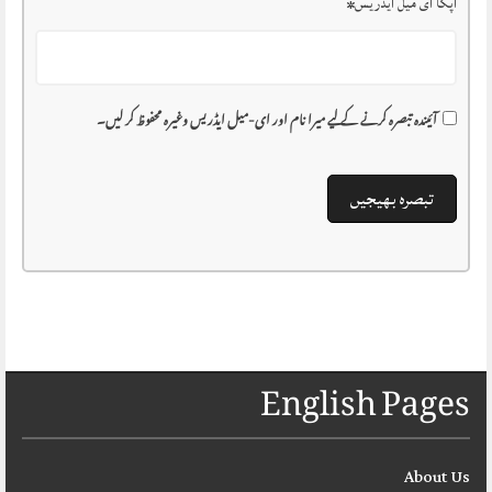
آپکا ای میل ایڈریس
*
آئیندہ تبصرہ کرنے کے لیے میرا نام اور ای-میل ایڈریس وغیرہ محفوظ کر لیں۔
English Pages
About Us