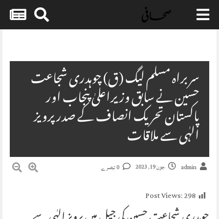
Skip
to
content
سربراہ مسلم لیگ (ق) چوہدری شجاعت
حسین نے سابق وزیراعلیٰ پنجاب اور
پاکستان تحریک انصاف کے صدر پرویز
الہٰی سے ملاقات
جون 19, 2023
admin
0 تبصرے
Post Views:
298
چوہدری شجاعت حسین کی جیل میں پرویز الہٰی سے