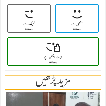
اچھی ہے
ٹھیک ہے
0 Votes
0 Votes
بہت اچھی ہے
0 Votes
مزید پڑھیں