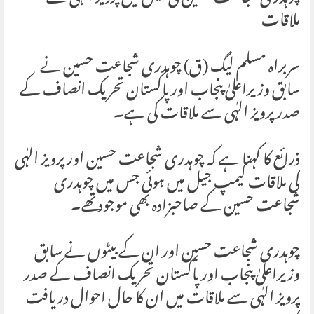
ملاقات
سربراہ مسلم لیگ (ق) چوہدری شجاعت حسین نے
سابق وزیراعلیٰ پنجاب اور پاکستان تحریک انصاف کے
صدر پرویز الہٰی سے ملاقات کی ہے۔
ذرائع کا کہنا ہے کہ چوہدری شجاعت حسین اور پرویز الہٰی
کی ملاقات کیمپ جیل میں ہوئی جس میں چوہدری
شجاعت حسین کے صاحبزادہ بھی موجود تھے۔
چوہدری شجاعت حسین اور ان کے بیٹوں نے سابق
وزیراعلیٰ پنجاب اور پاکستان تحریک انصاف کے صدر
پرویز الہٰی سے ملاقات میں ان کا حال احوال دریافت