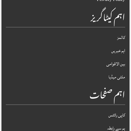
اہم کیٹاگریز
کالمز
اہم خبریں
بین الاقوامی
ملٹی میڈیا
اہم صفحات
کاپی رائٹس
ہم سے رابطہ