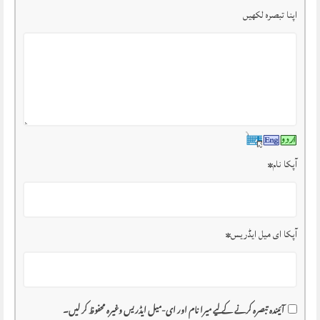
اپنا تبصرہ لکھیں
آپکا نام
*
آپکا ای میل ایڈریس
*
آئیندہ تبصرہ کرنے کے لیے میرا نام اور ای-میل ایڈریس وغیرہ محفوظ کر لیں۔