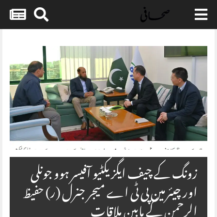
Skip
to
content
زونگ کے چیف ایگزیکٹیو آفیسر ہوو جونلی
اور چیئرمین پی ٹی اے میجر جنرل (ر) حفیظ
الرحمن کے مابین ملاقات