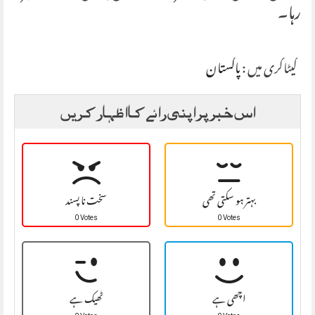
رہا۔
کیٹاگری میں :
پاکستان
اس خبر پر اپنی رائے کا اظہار کریں
بہتر ہو سکتی تھی
سخت نا پسند
0 Votes
0 Votes
اچھی ہے
ٹھیک ہے