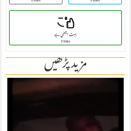
0 Votes
0 Votes
بہت اچھی ہے
0 Votes
مزید پڑھیں