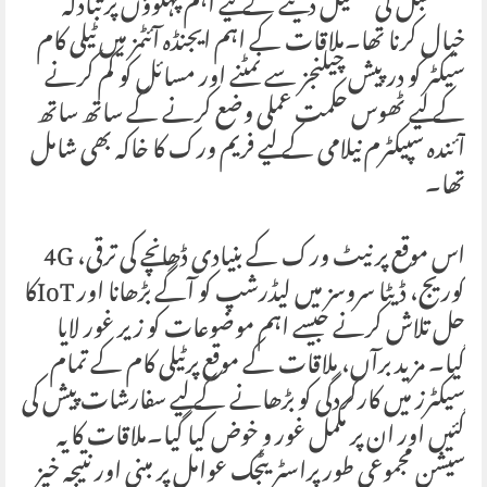
مستقبل کی تشکیل دینے کے لیے اہم پہلوؤں پر تبادلہ
خیال کرنا تھا۔ملاقات کے اہم ایجنڈہ آئٹمز میں ٹیلی کام
سیکٹر کو درپیش چیلنجز سے نمٹنے اور مسائل کو کم کرنے
کے لیے ٹھوس حکمت عملی وضع کرنے کے ساتھ ساتھ
آئندہ سپیکٹرم نیلامی کے لیے فریم ورک کا خاکہ بھی شامل
تھا۔
اس موقع پر نیٹ ورک کے بنیادی ڈھانچے کی ترقی، 4G
کوریج، ڈیٹا سروسز میں لیڈرشپ کو آگے بڑھانا اور IoTکا
حل تلاش کرنے جیسے اہم موضوعات کو زیر غور لایا
گیا۔ مزید برآں، ملاقات کے موقع پرٹیلی کام کے تمام
سیکٹرز میں کارکردگی کو بڑھانے کے لیے سفارشات پیش کی
گئیں اور ان پر مکمل غور و خوض کیا گیا۔ملاقات کا یہ
سیشن مجموعی طور پراسٹریٹجک عوامل پر مبنی اور نتیجہ خیز