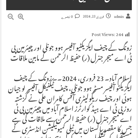
فروری 23, 2024
admin
0 تبصرے
Post Views:
244
زونگ کے چیف ایگزیکٹیو آفیسر ہوو جونلی اور چیئرمین پی
ٹی اے میجر جنرل (ر) حفیظ الرحمن کے مابین ملاقات
اسلام آباد۔ 23 فروری، 2024۔۔ زونگ کے چیف
ایگزیکٹو آفیسر مسٹر ہوو جونلی، چیف ٹیکنیکل آفیسر لو جیان
ہوئی اور چیف ریگولیٹری آفس کامران علی نے گزشتہ
روز پی ٹی اے ہیڈ کوارٹرز اسلام آباد میں چیئرمین پی ٹی
اے میجر جنرل (ر) حفیظ الرحمن سے ملاقات کی ہے
جس کا مقصد پاکستان میں ٹیلی کمیونیکیشن انڈسٹری کے