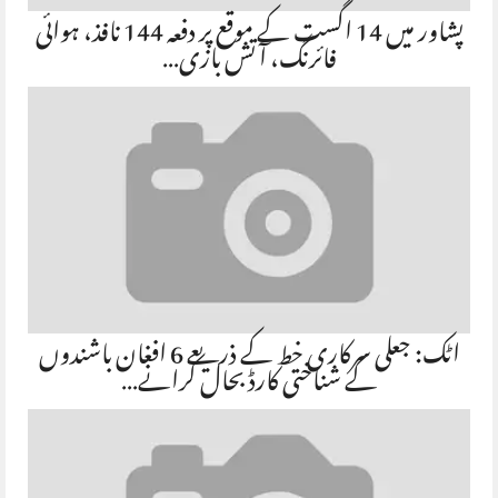
پشاور میں 14 اگست کے موقع پر دفعہ 144 نافذ، ہوائی
فائرنگ، آتش بازی…
اٹک: جعلی سرکاری خط کے ذریعے 6 افغان باشندوں
کے شناختی کارڈ بحال کرانے…