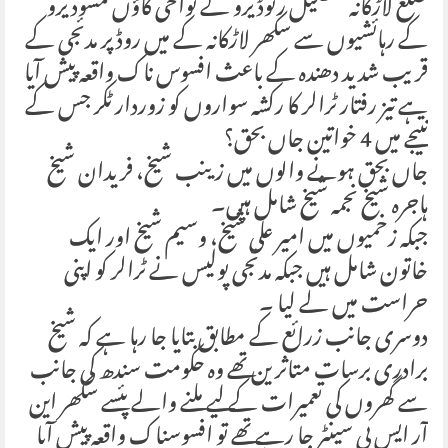
ضلع لاڑکانہ تحصیل رتوڈیرو کے نواحی گاؤں مسودیرو
کے رہائشیوں سے سکھر لاڑکانہ کے میں روڈ پر مدئجی کے
قریب شدید دھندہ کے باعث افسوس ناک واقعہ پیش آیا
ہے تیز رفتار ٹرالر کا رکشہ سواروں کو زوردار ٹکر جس کے
نتیجے میں 4 خواتین جاں بحق؟
جاں بحق ہونے والوں میں زینب شیخ، فریدان شیخ
ہاجرہ شیخ نجمہ شیخ شامل ہیں۔
جبکہ زخمیوں میں امیر علی شیخ، وسیم شیخ اور ایک
خاتون شامل ہیں جبکہ مدئجی پولیس نے ٹرالر کو اپنی
حراست میں لے لیا ۔
دوسری جانب زرائع کے مطابق بتایا جا رہا ہے کہ شیخ
برادری برسات متاثرین تھے وہ حکومت سندھ کی جانب
سے گھروں کی تعمیرات کے لیے ملنے والے پئسے سکھر این
آر ایس پی سینٹر جا رہے تھے تو افسوسناک واقعہ پیش آیا