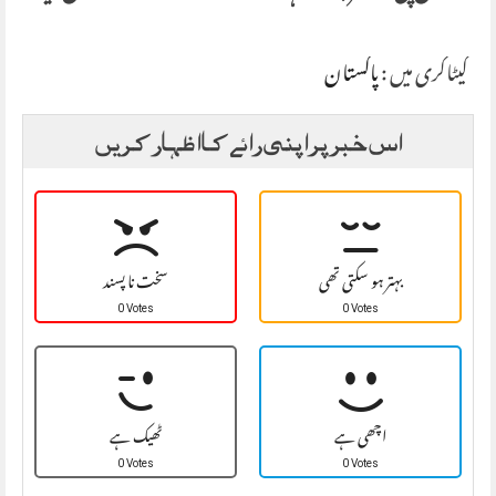
کیٹاگری میں :
پاکستان
اس خبر پر اپنی رائے کا اظہار کریں
بہتر ہو سکتی تھی
سخت نا پسند
0 Votes
0 Votes
اچھی ہے
ٹھیک ہے
0 Votes
0 Votes