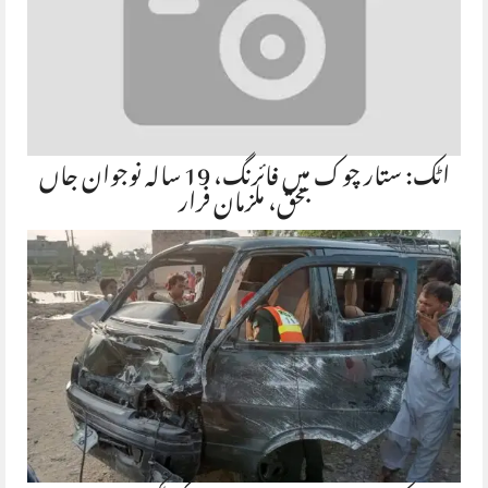
اٹک: ستار چوک میں فائرنگ، 19 سالہ نوجوان جاں
بحق، ملزمان فرار