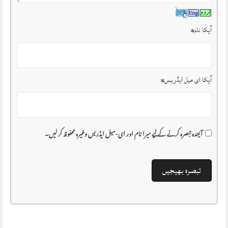
آپکا نام
*
آپکا ای میل ایڈریس
*
آئیندہ تبصرہ کرنے کے لیے میرا نام اور ای-میل ایڈریس وغیرہ محفوظ کر لیں۔