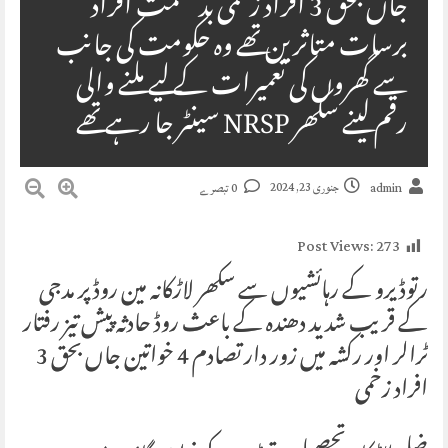
جاں بحق 3 افراد زخمی بد قسمت افراد
برسات متاثرین تھے وہ حکومت کی جانب
سے گھروں کی تعمیرات کے لیے ملنے والی
رقم لینے سکھر NRSP سینٹر جا رہے تھے
جنوری 23, 2024
admin
0 تبصرے
Post Views:
273
رتوڈیرو کے رہائشیوں سے سکھر لاڑکانہ مین روڈ پر مدجی
کے قریب شدید دھندہ کے باعث روڈ حادثہ پیش تیز رفتار
ٹرالر اور رکشہ میں زور دار تصادم 4 خواتین جاں بحق 3
افراد زخمی