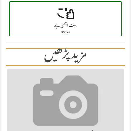
بہت اچھی ہے
0 Votes
مزید پڑھیں