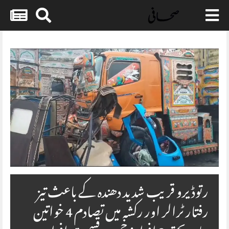
Skip
to
content
رتوڈیرو قریب شدید دھندہ کے باعث تیز
رفتار ٹرالر اور رکشہ میں تصادم 4 خواتین