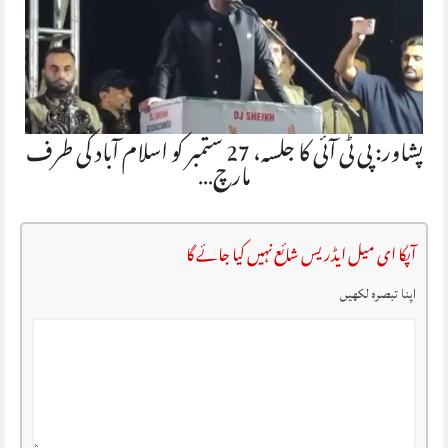
پشاور: پی ٹی آئی کا جلسہ، 27 ستمبر کو اسلام آباد کی طرف
مارچ…
آپکا ای میل ایڈریس شائع نہیں کیا جائے گا
اپنا تبصرہ لکھیں