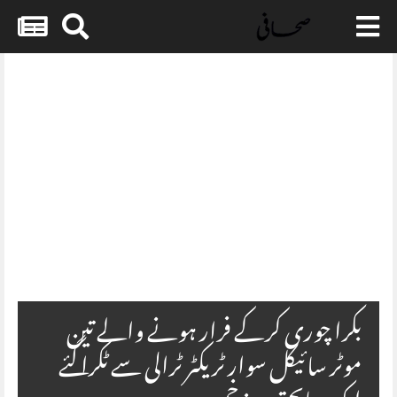
Skip
to
content
Embed HTML not available.
بکرا چوری کرکے فرار ہونے والے تین
موٹر سائیکل سوار ٹریکٹر ٹرالی سے ٹکرا گئے