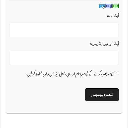
آپکا نام
*
آپکا ای میل ایڈریس
*
آئیندہ تبصرہ کرنے کے لیے میرا نام اور ای-میل ایڈریس وغیرہ محفوظ کر لیں۔