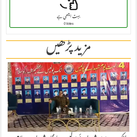
بہت اچھی ہے
0 Votes
مزید پڑھیں