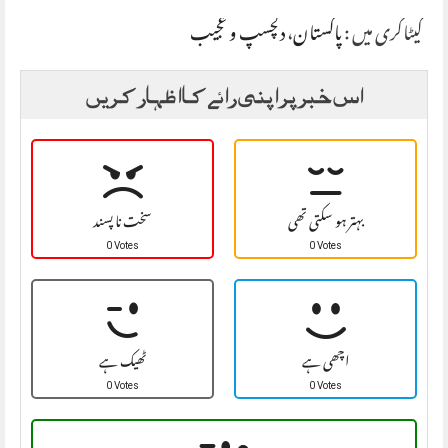
کیٹاگری میں :
پاکستان
،
دلچسپ و عجیب
اس خبر پر اپنی رائے کا اظہار کریں
بہتر ہو سکتی تھی
سخت نا پسند
0 Votes
0 Votes
اچھی ہے
ٹھیک ہے
0 Votes
0 Votes