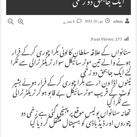
ایک جابحق دو زخمی
جون 25, 2023
admin
0 تبصرے
Post Views:
277
سنانواں کے علاقہ سلطان کالونی بکرا چوری کرکے فرار
ہونے والے تین موٹر سائیکل سوار ٹریکٹر ٹرالی سے ٹکرا
گئے ایک جابحق دو زخمی
تینوں اڈا ون ار سے بکرا چوری کرکے فرار ہوئے بشیر
کوٹ کے قریب موٹر سائیکل بے قابو ہوکر ٹریکٹر ٹرالی
سے ٹکرا گیا
تھانہ سنانواں پولیس موقع پر پہنچی گئی ہے زخمی دو
چوروں اور ڈیڈ باڈی کو ہسپتال منتقل کر دیا گیا