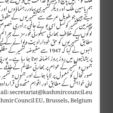
ملک کو جنہیں پانچ دسمبر کو عدالت میں پیش کئے ج
ہم یاسین ملک اور دیگر کشمیری بہادررہنماؤوں اور 
دیتے ہیں جو طویل عرصے سے کشمیریوں کے حقوق 
چیئرمین کشمیر کونسل ای یو نے عالمی برادری خصوصی
لوگوں کے خلاف بھارتی سیکورٹی فورسز کے جرائم ک
مطابق کشمیریوں کو حق خودارادیت دلوانے کے لیے
انہوں نے کہا کہ 1947 سے مقبوضہ
پریشانیوں میں روز بروز اضافہ ہوتا جا رہا ہے۔ یور
جموں و کشمیر کے عوام پر بھارتی مظالم کے خاتمے 
صورتحال کو معمول پر لایا جائے اور جموں و کشمیر
اپنی خواہش کے مطابق اور اقوام متحدہ کی قرارد
ail: secretariat@kashmircouncil.eu
hmir Council EU, Brussels, Belgium