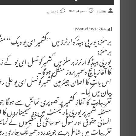
دسمبر 4, 2023
admin
0 تبصرے
Post Views:
284
برسلز: یورپی ہیڈکوارٹرز میں ’’کشمیر ای یو ویک‘‘ م
برسلز:
یورپی ہیڈکوارٹرز برسلز میں کشمیرکونسل ای یو کے زی
کا آغاز پانچ دسمبر بروز منگل ہوگا۔
اس بات کا اعلان چیئرمین کشمیرکونسل ای یو علی
بیان میں کیا۔
تقریبات کا آغاز کشمیر پر تصویری نمائش سے ہوگا 
مسئلہ کشمیر پر یورپی پارلیمنٹ میں دو سیمیناروں کا 
انسانی حقوق اور سول سوسائٹی کی تنظیموں کے نمائن
تقریبات میں شامل ہے جو پندرہ دسمبر تک جاری رہ