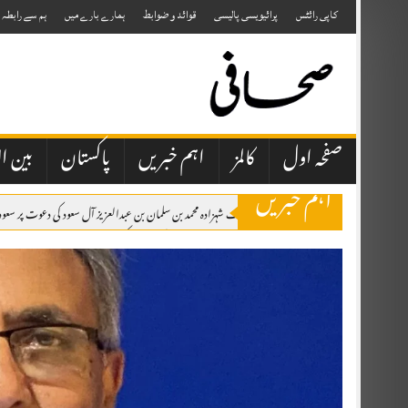
Skip
to
کاپی رائٹس
پرائیویسی پالیسی
قوائد و ضوابط
ہمارے بارے میں
ہم سے رابطہ
content
صفحہ اول
کالمز
اہم خبریں
پاکستان
بین ال
اہم خبریں
وزیراعظم شہباز شریف شہزادہ محمد بن سلمان بن عبدالعزیز آل سعود کی دعوت پر سعو
اسلام آباد: پاکستان مسلم لیگ نے پارٹی کی میڈیا حکمتِ عملی کو جدید، مؤثر اور مربوط
قراقرم سرچ آپریشن: پاکستان آرمی ایوی ایشن نے 7 غیر ملکی کوہ پیماؤں کی میتیں اور امریکی خاتون کی جزوی باقیات اسکردو منتقل کر دیں
اٹک میں یومِ استحصال کشمیر، ریلی، واک اور دعائیہ تقریبات، کشمیریوں کے حقِ خودا