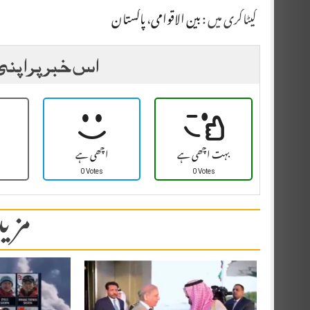
کیٹاگری میں :
بین الاقوامی
،
پاکستان
اس خبر پر اپنی
بہت اچھی ہے
اچھی ہے
0 Votes
0 Votes
مزید