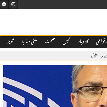
اقوامی
کاروبار
کھیل
صحت
ملٹی میڈیا
شوبز
ت
دی عرب پہنچ گئے۔
 بنانے کے لیے اہم تنظیمی اقدامات کرتے ہوئے چیف آرگنائزر ڈاکٹر محمد امجد کو صدر پاکستان مسلم لیگ چوہدری ش
اٹک میں یومِ شہدائے پولیس، یادگارِ شہداء پر سل
رادیت کی حمایت کا اعادہ