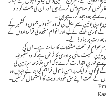
انے کا امکان ہے، خراج تحسین پیش کیا۔ انہوں نے کہاکہ
کارکنوں کو سلام پیش کرتے ہیں اور ان کی ہمت کو داد
کے لیے جدوجہد کررہے ہیں۔
 یورپی یونین سے اپیل کی کہ وہ مقبوضہ جموں و کشمیر کے
ے فوری خاتمے کے لیے اور اقوام متحدہ کی قراردادوں کے
 بھارت پر دباؤ ڈالے۔
 کشمیر کے مظلوم عوام کو سخت مشکلات کا سامنا ہے۔ ان کی
پی یونین سمیت عالمی برادری کا فرض ہے کہ وہ مقبوضہ
کے لیے فوری اقدامات کرے تاکہ اس متنازعہ سرزمین کی
 کے لوگوں کو ایک پرامن ماحول فراہم کیا جائے جہاں وہ
ادوں کے تحت اپنے حق خودارادیت کا استعمال کرسکیں۔
Em
Kas