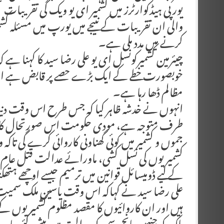
یورپی ہیڈکوارٹرز میں کشمیر ای یو ویک کی تقریبا
والی ان تقریبات کے نتیجے میں یورپ میں مسئلہ کشمی
کرنے میں مدد ملی ہے۔
چیئرمین کشمیرکونسل ای یو علی رضا سید کا کہنا
خوبصورت خطے کے ایک بڑے حصے پر قابض ہے اور اپنا 
مظالم ڈھا رہا ہے۔
انہوں نے خدشہ ظاہر کیا کہ جس طرح اس وقت دنی
طرف متوجہ ہے، مودی حکومت اس صورتحال کا فائدہ
جموں و کشمیر میں کوئی گھناونی کاروائی کرے گی تاکہ وہ
کشمیریوں کی نسل کشی، ماورائے عدالت قتل عام، ب
کے لیے ڈومیسائل قوانین میں ترمیم جیسے اوچھے ہتھ
علی رضا سید نے کہاکہ اس وقت یاسین ملک سمیت بہ
ہیں اور ان کاروائیوں کا مقصد مظلوم کشمیریوں ک