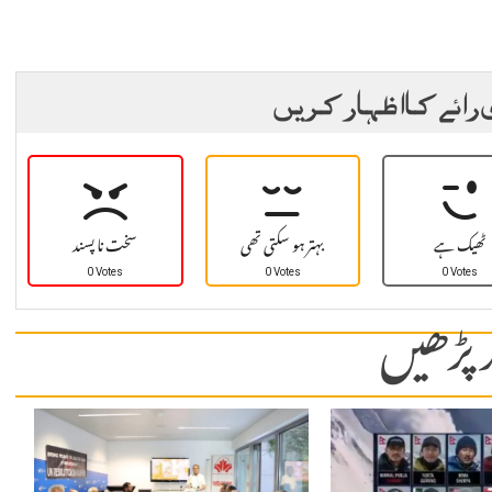
 رائے کا اظہار کریں
ٹھیک ہے
بہتر ہو سکتی تھی
سخت نا پسند
0 Votes
0 Votes
0 Votes
 پڑھیں