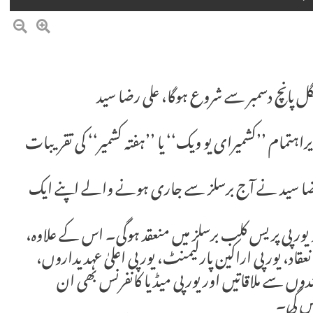
نگل پانچ دسمبر سے شروع ہوگا، علی رضا سید
راہتمام ’’کشمیرای یو ویک‘‘ یا ’’ہفتہ کشمیر‘‘ کی تقریبات
 رضا سید نے آج برسلز سے جاری ہونے والے اپنے ایک
جو یورپی پریس کلب برسلز میں منعقد ہوگی۔ اس کے علاوہ،
انعقاد، یورپی اراکین پارلیمنٹ، یورپی اعلیٰ عہدیداروں،
دوں سے ملاقاتیں اور یورپی میڈیا کانفرنس بھی ان
یں گی۔