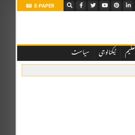
E-PAPER
علیم
ٹیکنالوجی
سیاست
جاعت حسین کا مشیر برائے ابلاغِ عامہ مقرر کر دیا ہے۔
امی، پھولوں کی چادریں، قرآن خوانی اور خصوصی تقریب