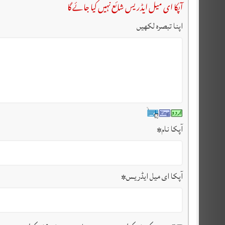
آپکا ای میل ایڈریس شائع نہیں کیا جائے گا
اپنا تبصرہ لکھیں
آپکا نام
*
آپکا ای میل ایڈریس
*