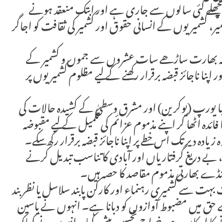
ت پچھلے کئی سالوں سے جاری ہے اور ابتک منعقد ہونے
ر، کشمیریوں کے انسانی حقوق اور کشمیر کی ثقافت کو اجاگر
 ہے کہ بھارت ساڑھے سات عشروں سے جموں و کشمیر کے
ناجائز قبضہ برقرار رکھنے کے لیے مظلوم کشمیریوں پر
ا یورپ (یوکرین) اور مشرق وسطیٰ کے کشیدہ حالات کی
 اٹھا کر اپنے مذموم عزائم کی تکمیل کے لیے مقبوضہ
 زیادہ دیر تک اس خطے پر اپنا ناجائز قبضہ برقرار رکھ سکے۔
ے دریغ گرفتاریاں اور آبادی کا تناسب تبدیل کرنے
کنڈے بھارتی مذموم مقاصد کا حصہ ہیں۔
ت سے کشمیری رہنماء اور کارکن پابند سلاسل یا نظربند
ے حق میں مضبوط آوازوں کو دبانا ہے۔ انہوں نے یاسین