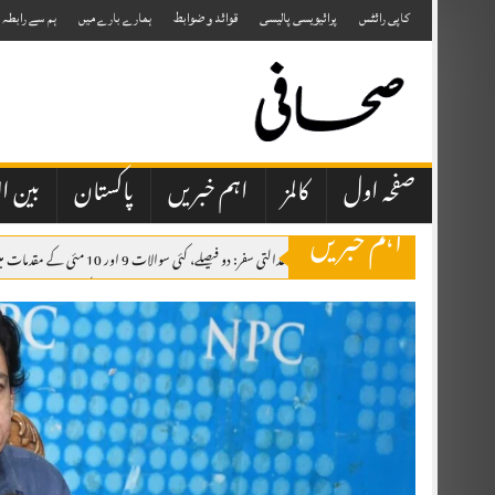
Skip
to
کاپی رائٹس
پرائیویسی پالیسی
قوائد و ضوابط
ہمارے بارے میں
ہم سے رابطہ
content
صفحہ اول
کالمز
اہم خبریں
پاکستان
بین ال
اہم خبریں
جسٹس مسرت ہلالی کا عدالتی سفر: دو فیصلے، کئی سوالات 9 اور 10 مئی کے مقدمات میں ملٹری کورٹس کی بحالی کی اجازت دی، تاہم حکومت کو پابند کیا کہ ملٹری کورٹس سے سزا پانے والے افراد کو 45 دن کے اندر ہائی کورٹ میں آزادانہ اپیل کا حق دیا جائے۔
راجہ فاروق حیدر کی چناری، چکوٹھی آمد، شاندار استقبال، اظہارِ تشکر ریلی
ال
پیٹرول اور ڈیزل کی قیمتوں میں کمی کا فیصلہ، نوٹیفکیشن جاری