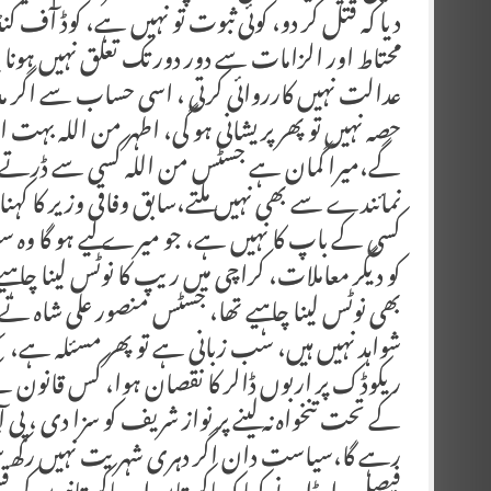
دیا کہ قتل کر دو، کوئی ثبوت تو نہیں ہے، کوڈ آف
محتاط اور الزامات سے دور دور تک تعلق نہیں ہونا چ
عدالت نہیں کارروائی کرتی ، اسی حساب سے اگر مدا
حصہ نہیں تو پھر پریشانی ہو گی، اطہر من اللہ بہت 
گے،میرا گمان ہے جسٹس من اللہ کسی سے ڈرتے نہ
نمائندے سے بھی نہیں ملتے،سابق وفاقی وزیر کا کہنا تھ
کسی کے باپ کا نہیں ہے، جو میرے لیے ہو گا وہ س
کو دیگر معاملات، کراچی میں ریپ کا نوٹس لینا چاہ
بھی نوٹس لینا چاہیے تھا، جسٹس منصور علی شاہ نے 
شواہد نہیں ہیں، سب زبانی ہے تو پھر مسئلہ ہے، سستی
کے تحت تنخواہ نہ لینے پر نواز شریف کو سزا دی ، پی 
رہے گا،سیاست دان اگر دہری شہریت نہیں رکھ سکتا