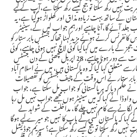
ہریت نہیں رکھ سکتا تو جج کیسے رکھ سکتا ہے،آپ کے لیے
ن کے ساتھ بہت زیادہ مذاق اور کھلواڑ ہوگیا ہے، یہ
 جلد آئے گا،آنا چاہیے اورہم جواب لیں گے،سینیٹر
س کانفرنس کرتے ہوئے مزیدکہنا تھاکہ جسٹس بابر ستار کو
تیں یاد آرہی ہیں، آرٹیکل2 کے تحت ججز کے بارے میں کہاگیا کوئی لالچ نہیں ہونی چاہیے، کوئی
پیپر ورک ہے تو وہ فراہم کیا جانا چاہیے، ججز کو الزامات سے دور ہونا چاہیے، 28 اپریل چھٹی کے دن جسٹس
سے متعلق کہا گیا کہ وہ پاکستانی ہیں، میں نے اسلام آباد
سٹس بابر ستار نے اس وقت کے چیف جسٹس کو تفصیلات
قاضی فائز عیسیٰ نے حکم دیا کہ ہر پاکستانی کو جواب مل سکتا ہے، جواب
ل واوڈا نے کہا کہ میں سینیٹر ہوں مجھے جواب نہیں مل رہا
لزام لگانے سے کام نہیں چلے گا، مداخلت کے شواہد لے
ا کہ پاکستان کسی کے باپ کا نہیں جو میرے لیے ہوگا
یت نہیں رکھ سکتا تو جج کیسے رکھ سکتا ہے؟ سپریم جوڈیشل