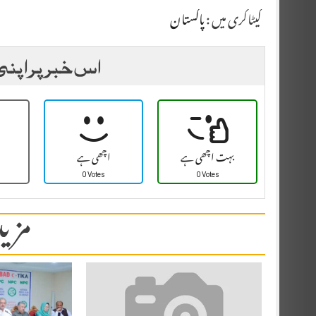
کیٹاگری میں :
پاکستان
اس خبر پر اپنی
بہت اچھی ہے
اچھی ہے
0 Votes
0 Votes
مزید