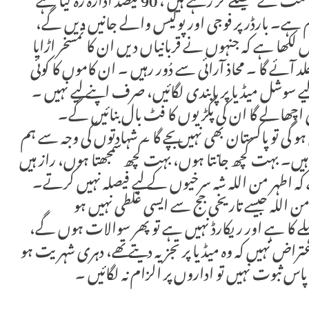
فیصل واوڈا نے کہا کہ پاکستان اور پاکستانیوں کی قسمت کے فیصلے کر رہے ہیں ، 90 فیصد ادارہ رہ گیا ہے
ہے۔ بارڈر پر فوجی اور پولیس والے جانیں دیں گے،
ں لکھا ہے کہ جنہوں نے قربانیاں دیں ان کا تمسخر اڑایا
ئے گا ۔ محاذ آرائی سے دُور رہیں ۔ ان کاموں کا کوئی
 سوشل میڈیا پر پابندی لگائیں، صرف اپنے لیے نہیں ۔
 اچھالے گا ان کی پگڑیوں کا فٹ بال بنائیں گے۔
یں ہو گی تو پاکستان بھی نہیں بچے گا ۔ شہادتوں کی وجہ سے ہم
 ہیں۔ بہت کچھ جانتا ہوں، بہت کچھ سمجھتا ہوں، راز ہیں
کہ اطہر من اللہ شہ سرخیوں کے لیے فیصلہ نہیں کرتے۔
 اللہ جیسے تاریخی جج سے ایسی غلطی نہیں ہو
 پہلے کا ہے اور ریکارڈ نہیں ہے تو پھر سوالات ہوں گے،
تراض نہیں کہ وہ میڈیا پر تجزیہ دیتے تھے، دہری شہریت ہو
پاس ثبوت نہیں تو اداروں پر الزام نہ لگائیں ۔