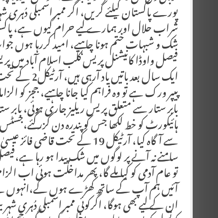
پورے پاکستان کیلئے کریں، اگر ممبر اسمبلی دُہری ش
شراب حلال اور ہمارے لیے حرام کیوں ہے، پاکستا
شک و شبہات ختم ہونا چاہیے، امید کررہا ہوں جواب
فیصل واوڈا کانیشنل پریس کلب اسلام آباد میں پری
ایک سال بعد با
بابر ستار سے متعلق پریس ریلیز جاری ہوئی، بابر ستار
ہائیکورٹ کو خط لکھا جس کو پندرہ دن گزر گئے،ج
سے آگاہ کیا، آرٹیکل 19 کے تحت 
سامنے نہ آنے پر لوگوں میں شک پیدا ہو رہا ہے،فیص
تو عام آدمی کو کیا ملے گا، پھر مداخلت ہوئی اب ا
آئیں ہم آپ کے ساتھ کھڑے ہوں گے،انہوں نے کہ
ان کے لیے بھی ہوگا، اگرکوئی ممبر اسمبلی دُہری شہر