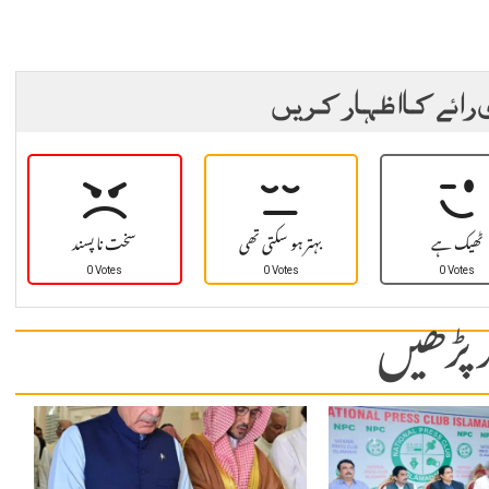
 رائے کا اظہار کریں
ٹھیک ہے
بہتر ہو سکتی تھی
سخت نا پسند
0 Votes
0 Votes
0 Votes
 پڑھیں