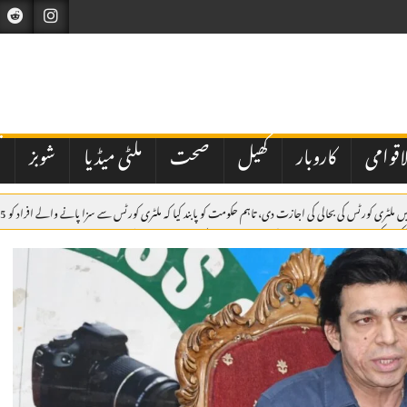
اقوامی
کاروبار
کھیل
صحت
ملٹی میڈیا
شوبز
ت
یکشن کمیشن نے شاہد خاقان عباسی کی جماعت عوام پاکستان کو ڈی لسٹ کردیا
مکہ مشترکہ دفاعی مع