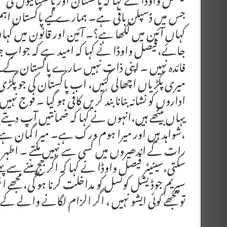
جس میں ڈسپلن باقی ہے۔ ہمارے لیے پاکستان اہم 
کہاں آئین میں لکھا ہے؟۔ آئین اور قانون میں کہا
جائے،فیصل واوڈا نے کہا کہ امید ہے کہ جواب جلد آ
فائدہ نہیں ۔ اپنی ذات نہیں سارے پاکستان کے لیے
میری پگڑیاں اچھالی گئیں، اب پاکستان کی جو پگڑی
اداروں کو نشانہ بنانا بند کریں کافی ہو گیا ۔ فوج نہ
یہاں بیٹھے ہیں،انہوں نے کہا کہ ضمانتیں آپ دیتے
،شواہد ہیں اور میرا ہوم ورک ہے۔ میرا گمان ہے 
رات کے اندھیروں میں کسی سے نہیں ملتے ۔ اطہر من
سکتی،سینیٹر فیصل واوڈا نے کہا کہ اگر جج بننے سے
سپریم جوڈیشل کونسل کو مداخلت کرنا ہو گی، مجھے اع
تو مجھے کوئی ایشو نہیں ، اگر الزام لگانے والے کے 