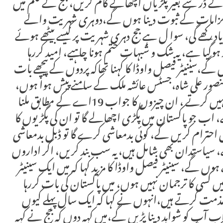
ٰہ کے ڈر سے بغیر پگڑیاں اچھالے کام کریں، جج کے قلم میں
یں، الزامات کے ثبوت دینا ہوں گے،دوہری شہریت والے
یاد رکھے گی، سوا ل ہے جج دہری شہریت پر کیسے بیٹھے ہوئے
ہوگیا ہے، یہ شک و شبہات ختم ہونا چاہیے، امید کررہا
گے،سینیٹر فیصل واوڈا کا کہنا تھاکہ پردوں کے پیچھے بات
منصور علی شاہ،جسٹس عائشہ ملک کے سامنے پیش ہوا ہوں،
میرا گمان ہےاطہر من اللہ شہ سرخیوں کیلئے فیصلے نہیں کرتے ، ان چیزوں کا جواب 19اے کے مطابق ملنا
 اب جو پاکستان میں پگڑی اچھالے گا تو ان کی پگڑیوں کا
 احترام کریں گے، کوئی بدمعاشی کرے گا تو ڈبل بدمعاشی
 سیاستدان بھی شامل ہیں، یہ سب بند کریں، اگر اداروں
گے، سینیٹر فیصل واوڈا کا مزید کہا کہ میں ایک سینیٹر
یں کسی کا ترجمان نہیں ہوں، میں پاکستان کی بات کررہا
ذمت کرتے ہیں،انہوں نے کہا کہ ایک سال پہلے کیوں
اب آپ کو شواہد دینا پڑیں گے،میں کہہ دوں کہ جج نے کہہ