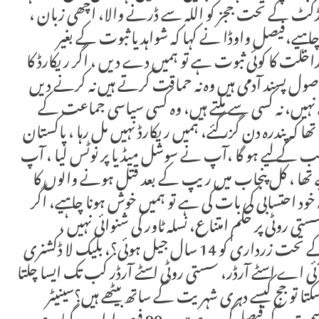
 کنڈکٹ کے تحت ججز کو اللہ سے ڈرنے والا، اچھی زبان ،
اہیے،فیصل واوڈا نے کہا کہ شواہد یا ثبوت کے بغیر
خلت کا کوئی ثبوت ہے تو ہمیں دے دیں ، اگر ریکارڈ کا
اصول پسند آدمی ہیں وہ نہ حماقت کرتے ہیں نہ کرنے دیں
یں، نہ کسی سے ملتے ہیں، وہ کسی سیاسی جماعت کے
ا کہ پندرہ دن گزر گئے، ہمیں ریکارڈ نہیں مل رہا ، پاکستان
ب کے لیے ہو گا ،آپ نے سوشل میڈیا پر نوٹس لیا ، آپ
یے تھا ، کل پنجاب میں ریپ کے بعد قتل ہونے والوں کا
خود احتسابی کی بات کی ہے تو ہمیں خوش ہونا چاہیے، اگر
 روٹی پر حکم امتناع، نسلہ ٹاور کی شنوائی نہیں ،
ریکوڈک پر اربوں ڈالر کا نقصان ہوا، کس قانون کے تحت زرداری کو 14 سال جیل ہوئی؟، بلیک لا ڈکشنری
آئی اے اسٹے آرڈر، سستی روٹی اسٹے آرڈر کب تک ایسا چلتا
 تو جج کیسے دہری شہریت کے ساتھ بیٹھے ہیں؟سینیٹر