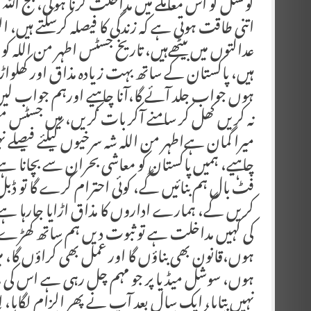
کونسل کو اس معاملے میں مداخلت کرنا ہوگی، جج اللّ
اتنی طاقت ہوتی ہے کہ زندگی کا فیصلہ کرسکتے ہ
عدالتوں میں بیٹھےہیں، تاریخ جسٹس اطہر من اللہ کو 
ہیں، پاکستان کے ساتھ بہت زیادہ مذاق اور کھلواڑ 
ہوں جواب جلد آئے گا،آنا چاہیے اورہم جواب لیں 
نہ کریں کھل کر سامنے آکر بات کریں، میں جسٹس 
چاہیے، ہمیں پاکستان کو معاشی بحران سے بچانا ہے،
فٹ بال ہم بنائیں گے، کوئی احترام کرے گا تو ڈبل
کریں گے، ہمارے اداروں کا مذاق اڑایا جارہا ہے،
کی کہیں مداخلت ہے تو ثبوت دیں ہم ساتھ کھڑے ہوں 
ہوں،قانون بھی بناؤں گا اور عمل بھی کراؤں گا، م
ہوں، سوشل میڈیا پر جو مہم چل رہی ہے اس کی م
نہیں بتایا، ایک سال بعد آپ نے پھر الزام لگایا، 