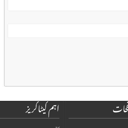
فحات
اہم کیٹاگریز