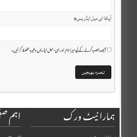
آپکا ای میل ایڈریس
*
آئیندہ تبصرہ کرنے کے لیے میرا نام اور ای-میل ایڈریس وغیرہ محفوظ کر لیں۔
ہمارا نیٹ ورک
اہم ص