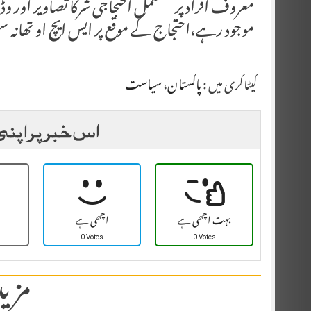
معروف افراد پر مشتمل احتجاجی شرکا تصاویر اور وڈیو
موجود رہے،احتجاج کے موقع پر ایس ایچ او تھانہ 
کیٹاگری میں :
پاکستان
،
سیاست
اس خبر پر اپنی
بہت اچھی ہے
اچھی ہے
0 Votes
0 Votes
مزید