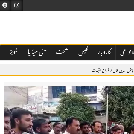
اقوامی
کاروبار
کھیل
صحت
ملٹی میڈیا
شوبز
ت
ریاض الدین خان کو خراجِ عقیدت
 گھبرا کر بھارت نے اسرائیل سے بھی دفاعی تعاون بڑھانے کی درخواست کی ہے
میں ولی عہد و وزیراعظم شہزادہ محمد بن سلمان کی میزبانی میں ہونے والے سربراہی اجلاس میں وزیراعظم ش
کراچی میں مبینہ پولیس اہلکاروں کی شہریوں سے بھتہ خوری کی ویڈیو وائرل، سخت کارروائی کا مطالبہ