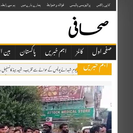
Skip
to
کاپی رائٹس
پرائیویسی پالیسی
قوائد و ضوابط
ہمارے بارے میں
ہم سے رابطہ
content
صفحہ اول
کالمز
اہم خبریں
پاکستان
بین ال
اہم خبریں
پشاور پریس کلب میں یومِ شہدائے پولیس کے حوالے سے تقریب، شہید ہیڈ کانسٹیبل 
مکہ مشترکہ دفاعی معاہدہ: پاکستان، سعودی عرب اور ترکی کا تاریخی دفاعی اتحاد قائم
پاکستان، سعودی عرب اور ترکی کے درمیان تاریخی مشترکہ دفاعی معاہدہ مکہ مکرمہ 
صحافتی تنظیمیں خود فیک نیوز اور پروپیگنڈا کرنے والوں کا احتساب کریں، عظمیٰ بخاری