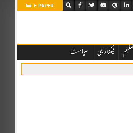
E-PAPER
علیم
ٹیکنالوجی
سیاست
ہباز شریف اور ترک صدر رجب طیب اردوان نے شرکت کی۔