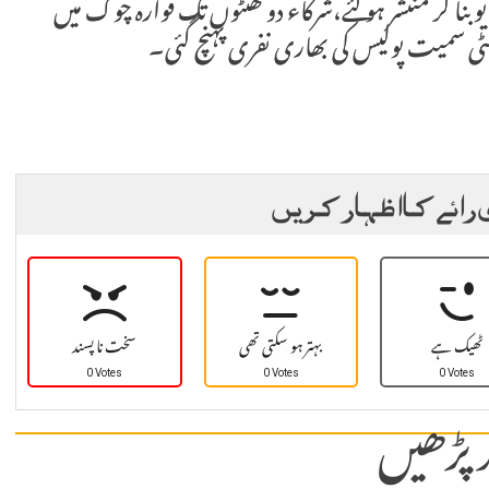
 بنا کر منتشر ہو گئے،شرکاء دو گھنٹوں تک فوارہ چوک میں
سٹی سمیت پولیس کی بھاری نفری پہنچ گئی۔
 رائے کا اظہار کریں
ٹھیک ہے
بہتر ہو سکتی تھی
سخت نا پسند
0 Votes
0 Votes
0 Votes
 پڑھیں