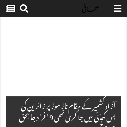
Skip
to
content
Embed HTML not available.
آزاد کشمیر کے مقام ناڑ موڑ پر زائرین کی
بس کھائی میں جا گری تھی 9 افراد جانبحق