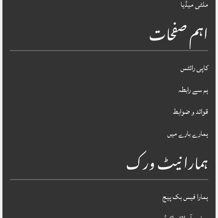
ملٹی میڈیا
اہم صفحات
کاپی رائٹس
ہم سے رابطہ
قوائد و ضوابط
ہمارے بارے میں
ہمارا نیٹ ورک
ہمارا فیس بک پیج