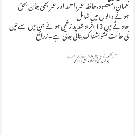
نعمان،مقصود،حافظ عمر،احمد اور عمر بھی جان بحق
ہونے والوں میں شامل
حادثے میں 13 افراد شدید زخمی ہوئے جن میں سے تین
کی حالت تشویشناک بتائی جاتی ہے۔زرائع
آزاد کشمیر کے مقام ناڑ موڑ پر زائرین کی بس کھائی میں
جا گری تھی 9 افراد جانبحق 13 زخمی