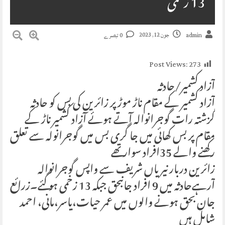
13 زخمی
جون 12, 2023
admin
0 تبصرے
Post Views:
273
آزاد کشمیر/حادثہ
آزاد کشمیر کے مقام ناڑ موڑ پر زائرین کی بس کو حادثہ
گزشتہ رات گوجرانوالہ آتے ہوئے آزاد کشمیر ناڑ کے
مقام پر بس کھائی میں جا گری بس میں گوجرانولہ سے تعلق
رکھنے والے 35افراد سوار تھے
زائرین دربار نیریاں شریف سے واپس گوجرانوالہ
آرہےحادثہ میں 9 افراد جانبحق جبکہ 13 زخمی ہو گئے۔زرائع
جان بحق ہونے والوں میں عمر حیات،یاسر،مانی، احمد
شامل ہیں