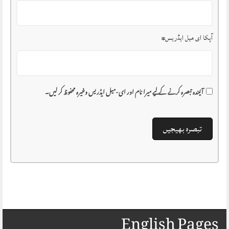
آپکا ای میل ایڈریس
*
آئیندہ تبصرہ کرنے کے لیے میرا نام اور ای-میل ایڈریس وغیرہ محفوظ کر لیں۔
English Pages