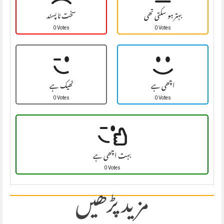
بہتر ہو سکتی تھی
سخت نا پسند
0 Votes
0 Votes
اچھی ہے
ٹھیک ہے
0 Votes
0 Votes
بہت اچھی ہے
0 Votes
مزید پڑھیں