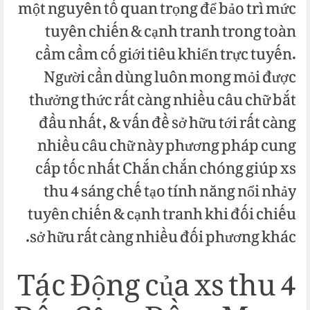
một nguyên tố quan trọng để bảo trì mức
tuyên chiến & cạnh tranh trong toàn
cầm cầm cố giới tiêu khiển trực tuyến.
Người cần dùng luôn mong mỏi được
thưởng thức rất càng nhiều câu chữ bắt
đầu nhất, & vấn đề sở hữu tới rất càng
nhiều câu chữ này phương pháp cung
cấp tốc nhất Chắn chắn chóng giúp xs
thu 4 sáng chế tạo tính năng nổi nhảy
tuyên chiến & cạnh tranh khi đối chiếu
sở hữu rất càng nhiều đối phương khác.
Tác Động của xs thu 4