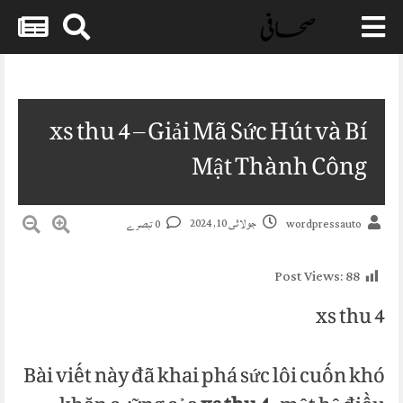
Skip
to
content
xs thu 4 – Giải Mã Sức Hút và Bí
Mật Thành Công
جولائی 10, 2024
0 تبصرے
wordpressauto
Post Views:
88
xs thu 4
Bài viết này đã khai phá sức lôi cuốn khó