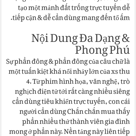
tạo một mảnh đất trống trực tuyến dễ
tiếp cận & dễ cần dùng mang đến tổ ấm.
Nội Dung Đa Dạng &
Phong Phú
Sự phần đông & phần đông của câu chữ là
một tuấn kiệt khá nổi nhảy lớn của xs thu
4. Từ phim hình họa, văn nghệ, trò
nghịch điện tử tới rất càng nhiều siêng
cần dùng tiêu khiển trực tuyến, con cái
người cần dùng Chắn chắn mua thấy
phần nhiều thứ thành viên gia đình
mong ở phần này. Nền tảng này liên tiếp