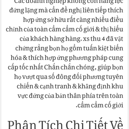
Các doanh nghiệp không còn năng lực
đứng lặng mà cần đề nghị liên tiếp thích
hợp ứng sở hữu rất càng nhiều điều
chỉnh của toàn cầm cầm cố giới & thị hiếu
của khách hàng hàng. xs thu 4 đã vật
chứng rằng bọn họ gồm tuấn kiệt biến
hóa & thích hợp ứng phương pháp cung
cấp tốc nhất Chắn chắn chóng, giúp bọn
họ vượt qua số đông đối phương tuyên
chiến & cạnh tranh & khẳng định khu
vực đứng của bản thân phía trên toàn
cầm cầm cố giới.
Phân Tích Chi Tiết Về