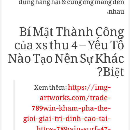
dùng hăng hái & cung ứng mang đến
nhau.
Bí Mật Thành Công
của xs thu 4 – Yếu Tố
Nào Tạo Nên Sự Khác
Biệt?
https://img-
Xem thêm:
artworks.com/trade-
789win-kham-pha-the-
gioi-giai-tri-dinh-cao-tai-