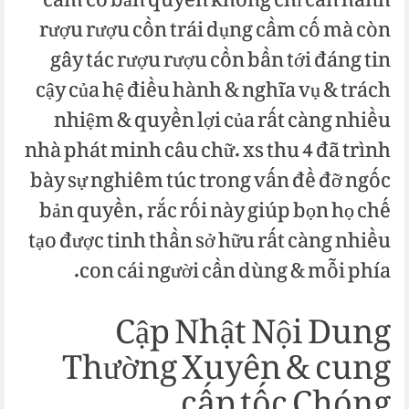
cầm cố bản quyền không chỉ cần hành
rượu rượu cồn trái dụng cầm cố mà còn
gây tác rượu rượu cồn bần tới đáng tin
cậy của hệ điều hành & nghĩa vụ & trách
nhiệm & quyền lợi của rất càng nhiều
nhà phát minh câu chữ. xs thu 4 đã trình
bày sự nghiêm túc trong vấn đề đỡ ngốc
bản quyền, rắc rối này giúp bọn họ chế
tạo được tinh thần sở hữu rất càng nhiều
con cái người cần dùng & mỗi phía.
Cập Nhật Nội Dung
Thường Xuyên & cung
cấp tốc Chóng