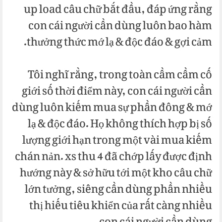
up load câu chữ bắt đầu, đáp ứng rằng
con cái người cần dùng luôn bao hàm
thưởng thức mớ lạ & độc đáo & gợi cảm.
Tôi nghĩ rằng, trong toàn cầm cầm cố
giới số thời điểm này, con cái người cần
dùng luôn kiếm mua sự phần đông & mớ
lạ & độc đáo. Họ không thích hợp bị số
lượng giới hạn trong một vài mua kiếm
chán nản. xs thu 4 đã chớp lấy được định
hướng này & sở hữu tới một kho câu chữ
lớn tưởng, siêng cần dùng phần nhiều
thị hiếu tiêu khiển của rất càng nhiều