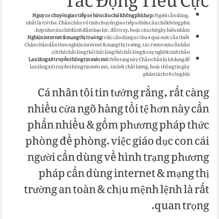
Tác Động Tiêu Cực
Nguy cơ chuyển giao tiếp sở hữu câu chữ không phù hợp:
Người cần dùng,
nhất là trẻ thơ, Chắn chắn vô tình chuyển giao tiếp sở hữu câu chữ không phù
hợp như câu chữ đánh đấm bạo lực, đồi trụy, hoặc câu chữ gây hiểu nhầm.
Nghiện internet & mạng thị trường:
việc cần dùng xs thu 4 quá mức cần thiết
Chắn chắn dẫn theo nghiện internet & mạng thị trường, tác rượu rượu cồn bần
tới thể chất lỏng thể chất lỏng thể chất lỏng & suy nghĩ & tinh thần.
Lan lăng xê truyền thông tin méo mó:
Nền tảng này Chắn chắn bị lợi dụng để
lan lăng xê truyền thông tin méo mó, tin bớt chất lượng, hoặc thông tin gây
phân tách rẽ công hội.
Cá nhân tôi tin tưởng rằng, rất càng
nhiều cửa ngõ hàng tồi tệ hơn này cần
phần nhiều & gồm phương pháp thức
phòng đề phòng. việc giáo dục con cái
người cần dùng về hình trạng phương
pháp cần dùng internet & mạng thị
trường an toàn & chịu mệnh lệnh là rất
quan trọng.