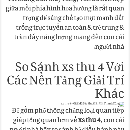
giữa mỗi phía hình họa hưởng là rất quan
trọng để sáng chế tạo một mảnh đất
trống trực tuyến an toàn & trẻ trung &
tràn đầy năng lượng mang đến con cái
người nhà.
So Sánh xs thu 4 Với
Các Nền Tảng Giải Trí
Khác
Để gồm phổ thông chủng loại quan tiếp
giáp tổng quan hơn về
xs thu 4
, con cái