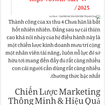
https-789win-surf-47-
2025/
Thành công của xs thu 4 Chưa hẳn là bất
hốt nhiên nhiên. Đằng sau sự cải thiện
cao khá nổi nhảy của hệ điều hành này là
một chiến lược kinh doanh mưu trí cộng
một nhân viên tài năng, luôn nỗ lực để sở
hữu tới mang đến đầy đủ rất càng nhiều
con cái người cần dùng rất càng nhiều
thưởng thức bậc nhất.
Chiến Lược Marketing
Thông Minh & Hiệu Quả