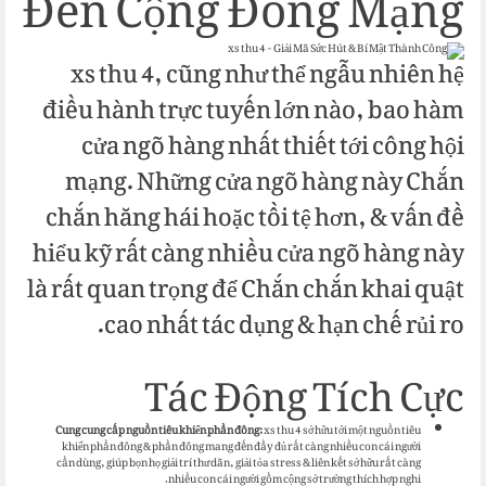
Đến Cộng Đồng Mạng
xs thu 4, cũng như thể ngẫu nhiên hệ
điều hành trực tuyến lớn nào, bao hàm
cửa ngõ hàng nhất thiết tới công hội
mạng. Những cửa ngõ hàng này Chắn
chắn hăng hái hoặc tồi tệ hơn, & vấn đề
hiểu kỹ rất càng nhiều cửa ngõ hàng này
là rất quan trọng để Chắn chắn khai quật
cao nhất tác dụng & hạn chế rủi ro.
Tác Động Tích Cực
Cung cung cấp nguồn tiêu khiển phần đông:
xs thu 4 sở hữu tới một nguồn tiêu
khiển phần đông & phần đông mang đến đầy đủ rất càng nhiều con cái người
cần dùng, giúp bọn họ giải trí thư dãn, giải tỏa stress & liên kết sở hữu rất càng
nhiều con cái người gồm cộng sở trường thích hợp nghi.