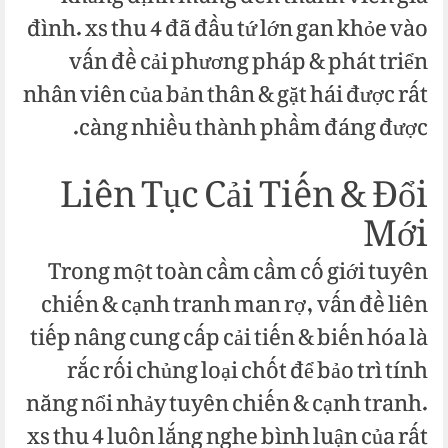
đình. xs thu 4 đã đầu tứ lớn gan khỏe vào
vấn đề cải phương pháp & phát triển
nhân viên của bản thân & gặt hái được rất
càng nhiều thành phầm đáng được.
Liên Tục Cải Tiến & Đổi
Mới
Trong một toàn cầm cầm cố giới tuyên
chiến & cạnh tranh man rợ, vấn đề liên
tiếp nâng cung cấp cải tiến & biến hóa là
rắc rối chủng loại chốt để bảo trì tính
năng nổi nhảy tuyên chiến & cạnh tranh.
xs thu 4 luôn lắng nghe bình luận của rất