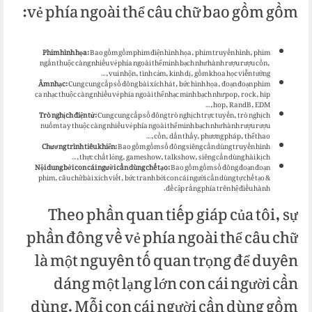
vẻ phía ngoài thể câu chữ bao gồm gồm:
Phim hình họa:
Bao gồm gồm phim điện hình họa, phim truyền hình, phim
ngắn thuộc càng nhiều vẻ phía ngoài thể minh bạch như hành rượu rượu cồn,
vui nhộn, tình cảm, kinh dị, gồm khoa học viễn tưởng,…
Âm nhạc:
Cung cung cấp số đông bài xích hát, bức hình họa, đoạn đoạn phim
ca nhạc thuộc càng nhiều vẻ phía ngoài thể nhạc minh bạch như pop, rock, hip
hop, RandB, EDM,…
Trò nghịch điện tử:
Cung cung cấp số đông trò nghịch trực tuyến, trò nghịch
nuốm tay thuộc càng nhiều vẻ phía ngoài thể minh bạch như hành rượu rượu
cồn, dấn thấy, phương pháp, thể thao,…
Chương trình tiêu khiển:
Bao gồm gồm số đông siêng cần dùng truyền hình
thực chất lỏng, gameshow, talkshow, siêng cần dùng hài kịch,…
Nội dung bởi con cái người cần dùng chế tạo:
Bao gồm gồm số đông đoạn đoạn
phim, câu chữ bài xích viết, bức tranh bởi con cái người cần dùng tự chế tạo &
đề cập rằng phía trên hệ điều hành.
Theo phần quan tiếp giáp của tôi, sự
phần đông về vẻ phía ngoài thể câu chữ
là một nguyên tố quan trọng để duyên
dáng một lạng lớn con cái người cần
dùng. Mỗi con cái người cần dùng gồm