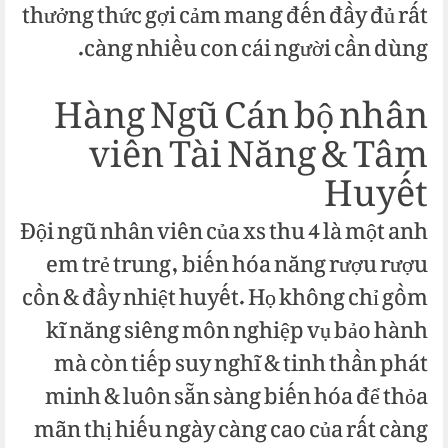
thưởng thức gợi cảm mang đến đầy đủ rất
càng nhiều con cái người cần dùng.
Hàng Ngũ Cán bộ nhân
viên Tài Năng & Tâm
Huyết
Đội ngũ nhân viên của xs thu 4 là một anh
em trẻ trung, biến hóa năng rượu rượu
cồn & đầy nhiệt huyết. Họ không chỉ gồm
kĩ năng siêng môn nghiệp vụ bảo hành
mà còn tiếp suy nghĩ & tinh thần phát
minh & luôn sẵn sàng biến hóa để thỏa
mãn thị hiếu ngày càng cao của rất càng