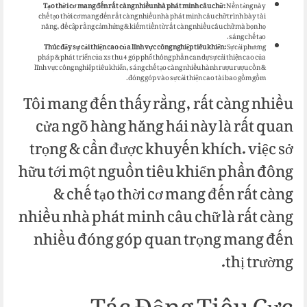
Tạo thời cơ mang đến rất càng nhiều nhà phát minh câu chữ:
Nền tảng này
chế tạo thời cơ mang đến rất càng nhiều nhà phát minh câu chữ trình bày tài
năng, đề cập rằng cảm hứng & kiếm tiền từ rất càng nhiều câu chữ mà bọn họ
sáng chế tạo.
Thúc đẩy sự cải thiện cao của lĩnh vực công nghiệp tiêu khiển:
Sự cải phương
pháp & phát triển của xs thu 4 góp phổ thông phần can dự sự cải thiện cao của
lĩnh vực công nghiệp tiêu khiển, sáng chế tạo càng nhiều hành rượu rượu cồn &
đóng góp vào sự cải thiện cao tài bao gồm gồm.
Tôi mang đến thấy rằng, rất càng nhiều
cửa ngõ hàng hăng hái này là rất quan
trọng & cần được khuyến khích. việc sở
hữu tới một nguồn tiêu khiển phần đông
& chế tạo thời cơ mang đến rất càng
nhiều nhà phát minh câu chữ là rất càng
nhiều đóng góp quan trọng mang đến
thị trường.