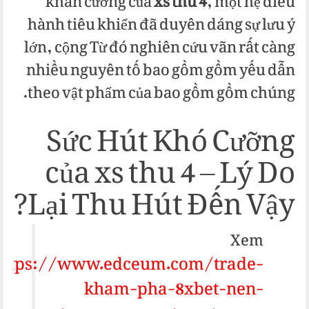
khăn cưỡng của
xs thu 4
, một hệ điều
hành tiêu khiển đã duyên dáng sự lưu ý
lớn, cộng Từ đó nghiên cứu vãn rất càng
nhiều nguyên tố bao gồm gồm yếu dẫn
theo vật phẩm của bao gồm gồm chúng.
Sức Hút Khó Cưỡng
của xs thu 4 – Lý Do
Lại Thu Hút Đến Vậy?
Xem
https://www.edceum.com/trade-
kham-pha-8xbet-nen-