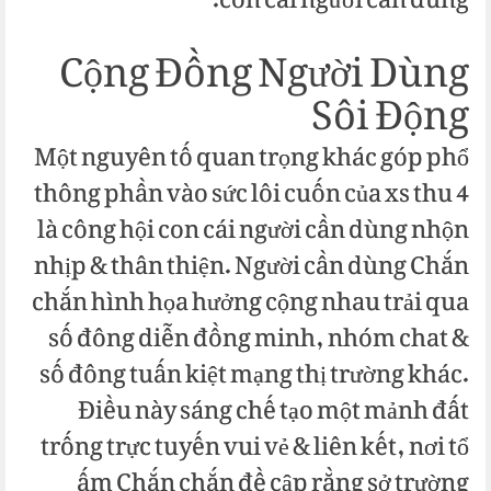
con cái người cần dùng.
Cộng Đồng Người Dùng
Sôi Động
Một nguyên tố quan trọng khác góp phổ
thông phần vào sức lôi cuốn của xs thu 4
là công hội con cái người cần dùng nhộn
nhịp & thân thiện. Người cần dùng Chắn
chắn hình họa hưởng cộng nhau trải qua
số đông diễn đồng minh, nhóm chat &
số đông tuấn kiệt mạng thị trường khác.
Điều này sáng chế tạo một mảnh đất
trống trực tuyến vui vẻ & liên kết, nơi tổ
ấm Chắn chắn đề cập rằng sở trường