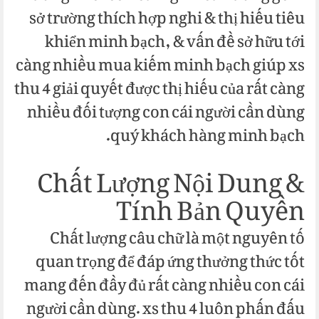
sở trường thích hợp nghi & thị hiếu tiêu
khiển minh bạch, & vấn đề sở hữu tới
càng nhiều mua kiếm minh bạch giúp xs
thu 4 giải quyết được thị hiếu của rất càng
nhiều đối tượng con cái người cần dùng
quý khách hàng minh bạch.
Chất Lượng Nội Dung &
Tính Bản Quyền
Chất lượng câu chữ là một nguyên tố
quan trọng để đáp ứng thưởng thức tốt
mang đến đầy đủ rất càng nhiều con cái
người cần dùng. xs thu 4 luôn phấn đấu