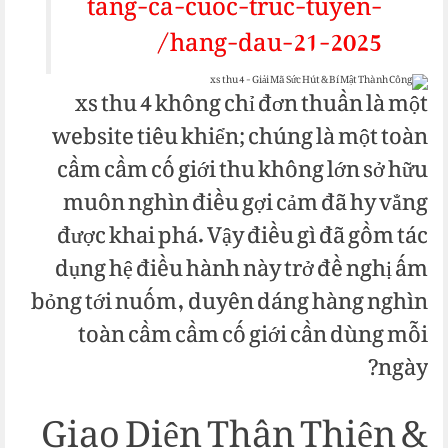
tang-ca-cuoc-truc-tuyen-
hang-dau-21-2025/
xs thu 4 không chỉ đơn thuần là một
website tiêu khiển; chúng là một toàn
cầm cầm cố giới thu không lớn sở hữu
muôn nghìn điều gợi cảm đã hy vẳng
được khai phá. Vậy điều gì đã gồm tác
dụng hệ điều hành này trở đề nghị ấm
bỏng tới nuốm, duyên dáng hàng nghìn
toàn cầm cầm cố giới cần dùng mỗi
ngày?
Giao Diện Thân Thiện &