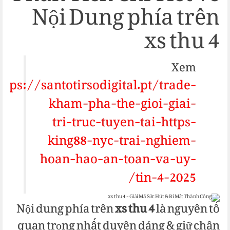
Nội Dung phía trên
xs thu 4
Xem
ttps://santotirsodigital.pt/trade-
kham-pha-the-gioi-giai-
tri-truc-tuyen-tai-https-
king88-nyc-trai-nghiem-
hoan-hao-an-toan-va-uy-
tin-4-2025/
Nội dung phía trên
xs thu 4
là nguyên tố
quan trọng nhất duyên dáng & giữ chân