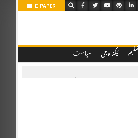
E-PAPER
علیم
ٹیکنالوجی
سیاست
یں تاخیر نے انتظامی اور قانونی پہلوؤں پر سوالات کھڑے کر دیے ہیں۔