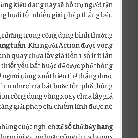
hững kiểu dáng này sẽ hỗ trợ người tận
g buổi tối nhiều giải pháp thắng béo.
ng những trong công dụng bình thường
hàng tuần
. Khi người Action được vòng
nh quay chưa lấy giá tiền 1 số ít ít lần
thiết yếu bắt buộc để cược phổ thông
để người cũng xuất hiện thể thắng được
nhịn như chưa bắt buộc tốn phổ thông
tion công dụng vòng xoay chưa lấy giá
tăng giải pháp chỉ chiếm lĩnh được nó.
 những cuộc nghịch
xổ số thứ bảy hàng
 như mini game hoặc công dụng bonus