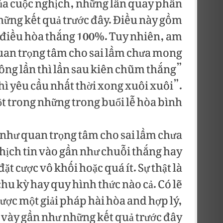
của cuộc nghịch, những lần quay phần
ững kết quả trước đây. Điều này gồm
 điều hòa thắng 100%. Tuy nhiên, am
uan trọng tâm cho sai lầm chưa mong
ng lần thì lần sau kiên chũm thắng”
hì yêu cầu nhất thời xong xuôi xuôi”.
t trong những trong buổi lễ hòa bình.
 như quan trọng tâm cho sai lầm chưa
ịch tin vào gần như chuỗi thắng hay
ặt cược vô khối hoặc quá ít. Sự thật là
u kỳ hay quy hình thức nào cả. Có lẽ
ược một giải pháp hài hòa and hợp lý,
i vày gần như những kết quả trước đây.