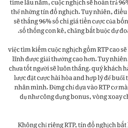
time lâu năm, cuộc nghịch sẽ hoàn trả 96%
thể những tín đồ nghịch. Tuy nhiên, điều 
sẽ thắng 96% số chi giá tiền cược của bố
số thống con kê, chẳng bắt buộc dự đo
việc tìm kiếm cuộc nghịch gồm RTP cao sẽ 
lĩnh được giải thưởng cao hơn. Tuy nhiên
chưa tốt người sẽ luôn thắng. quý khách 
lược đặt cược hài hòa and hợp lý để buổi
nhân mình. Đừng chỉ dựa vào RTP cơ mà 
dụ như công dụng bonus, vòng xoay chư
Không chỉ riêng RTP, tín đồ nghịch bắ