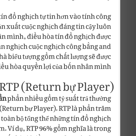
ín đồ nghịch tự tin hơn vào tính công
n xuất cuộc nghịch đáng tin cậy luôn
ân mình, điều hòa tín đồ nghịch được
an nghịch cuộc nghịch công bằng and
nhà biểu tượng gồm chất lượng sẽ được
điều hòa quyền lợi của bốn nhân mình.
d RTP (Return bự Player)
uần
phần nhiều gồm tỷ suất trả thưởng
 (Return bự Player). RTP là phần trăm
 toàn bộ tổng thể những tín đồ nghịch
m. Ví dụ, RTP 96% gồm nghĩa là trong