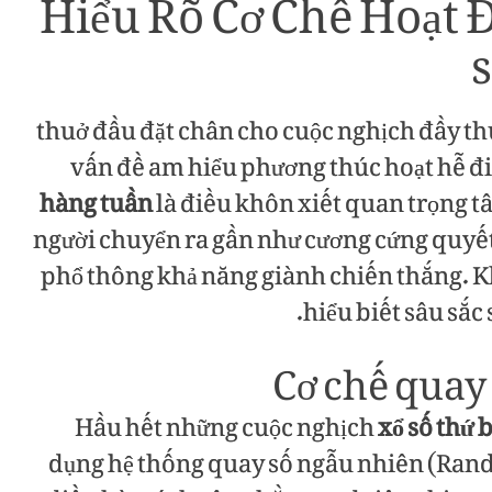
Hiểu Rõ Cơ Chế Hoạt 
thuở đầu đặt chân cho cuộc nghịch đầy t
vấn đề am hiểu phương thúc hoạt hễ đi
hàng tuần
là điều khôn xiết quan trọng t
người chuyển ra gần như cương cứng quyế
phổ thông khả năng giành chiến thắng. Kh
hiểu biết sâu sắc
Hầu hết những cuộc nghịch
xổ số thứ 
dụng hệ thống quay số ngẫu nhiên (Ra