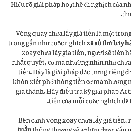
Hiểu rõ giải pháp hoạt hễ đi nghịch của n
dụn
Vòng quay chưa lấy giá tiền là một tro
trong gần như cuộc nghịch
xổ số thứ bảy 
xoay chưa lấy giá tiền, người sẽ tiến hà
nhất quyết, cơ mà nhường nhịn như chưa 
tiền. Đây là giải pháp đặc trưng riêng 
khôn xiết phổ thông tiền cơ mà nhường 
giá thành. Hãy điều tra kỹ giải pháp Ac
tiền của mỗi cuộc nghịch để 
Bên cạnh vòng xoay chưa lấy giá tiền,
tuần
thông thường sẽ sở hữu được gần