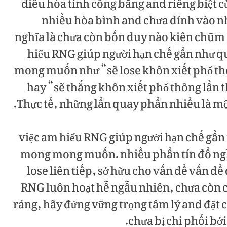
điều hòa tính công bằng and riêng biệt 
nhiều hòa bình and chưa dính vào nh
nghĩa là chưa còn bốn duy nào kiên chũm
hiểu RNG giúp người hạn chế gần như q
mong muốn như “sẽ lose khôn xiết phổ thô
hay “sẽ thắng khôn xiết phổ thông lần t
Thực tế, những lần quay phần nhiều là mộ
việc am hiểu RNG giúp người hạn chế gần
mong mong muốn. nhiều phần tín đồ ngh
lose liên tiếp, sở hữu cho vấn đề vấn đề đ
RNG luôn hoạt hễ ngẫu nhiên, chưa còn ch
ráng, hãy đứng vững trọng tâm lý and đặt c
chưa bị chi phối bở