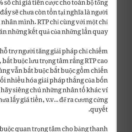
 số chi giá tiền cược cho toàn bộ tổng
đấy sẽ chưa còn tồn tại nghĩa là người
n nhân mình. RTP chỉ cùng với một chỉ
án những kết quả của những lần quay.
hỗ trợ người tăng giải pháp chỉ chiếm
, bắt buộc lưu trọng tâm rằng RTP cao
hàng vẫn bắt buộc bắt buộc gồm chiến
 tối nhiều hóa giải pháp thắng của bốn
hãy siêng chú những nhân tố khác ví
a lấy giá tiền, v.v… để ra cương cứng
quyết.
t buộc quan trọng tâm cho bảng thanh