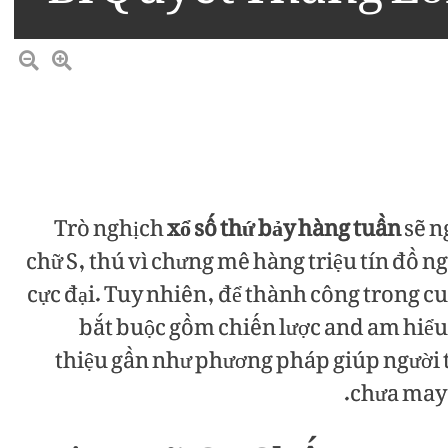
Trò nghịch
xổ số thứ bảy hàng tuần
sẽ n
chữ S, thú vì chưng mê hàng triệu tín đồ n
cực đại. Tuy nhiên, để thành công trong cu
bắt buộc gồm chiến lược and am hiểu h
thiệu gần như phương pháp giúp người 
chưa may 