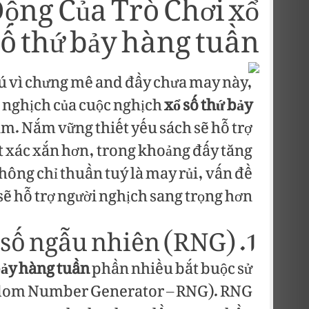
Động Của Trò Chơi xổ
số thứ bảy hàng tuần
hú vì chưng mê and đầy chưa may này,
 nghịch của cuộc nghịch
xổ số thứ bảy
âm. Nắm vững thiết yếu sách sẽ hỗ trợ
t xác xắn hơn, trong khoảng đấy tăng
ông chỉ thuần tuý là may rủi, vấn đề
 sẽ hỗ trợ người nghịch sang trọng hơn.
1. Cơ chế quay số ngẫu nhiên (RNG)
bảy hàng tuần
phần nhiều bắt buộc sử
ndom Number Generator – RNG). RNG