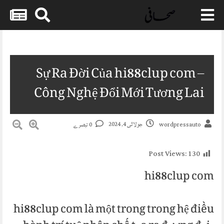
Skip
to
content
Sự Ra Đời Của hi88clup com –
Công Nghệ Đổi Mới Tương Lai
جولائی 4, 2024
0 تبصرے
wordpressauto
Post Views:
130
hi88clup com
hi88clup com là một trong trong hệ điều