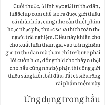
Cuối thuộc, ở lĩnh vực giải trí thư dãn,
hi88clup com chế tạo ra được giới thiệu
cá nhân hóa, cũng như cần thiết phim
hoặc nhạc phụ thuộc sở ưa thích toàn thể
người trải nghiệm. Điều này khiến cho
cho xuất hiện tham gia vào trải nghiệm
giải trí thư dãn mà thậm chí trở buộc phải
lôi cuốn hơn, đồng thời cho thấy cơ hội
cho hầu cũng như bộ phận thi công giới
thiệu sáng kiến bắt đầu. Tất cả siêu rộng
rãi phầm mềm này
Ứng dụng trong hầu