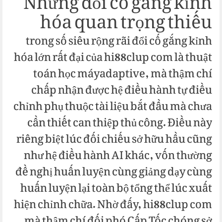
Những đổi cố gắng kỉnh
hóa quan trọng thiếu
trong số siêu rộng rãi đổi cố gắng kỉnh
hóa lớn rất đại của hi88clup com là thuật
toán học máyadaptive, mà thậm chí
chấp nhận được hệ điều hành tự điều
chỉnh phụ thuộc tài liệu bắt đầu mà chưa
cần thiết can thiệp thủ công. Điều này
riêng biệt lúc đối chiếu sở hữu hầu cũng
như hệ điều hành AI khác, vốn thường
đề nghị huấn luyện cùng giảng dạy cùng
huấn luyện lại toàn bộ tổng thể lúc xuất
hiện chỉnh chữa. Nhờ đấy, hi88clup com