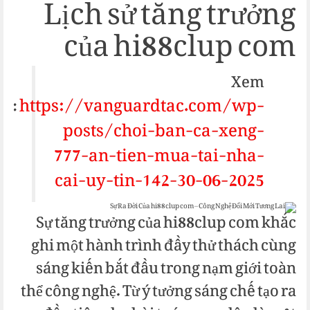
Lịch sử tăng trưởng
của hi88clup com
Xem
https://vanguardtac.com/wp-
êm:
posts/choi-ban-ca-xeng-
777-an-tien-mua-tai-nha-
cai-uy-tin-142-30-06-2025
Sự tăng trưởng của hi88clup com khắc
ghi một hành trình đầy thử thách cùng
sáng kiến bắt đầu trong nạm giới toàn
thể công nghệ. Từ ý tưởng sáng chế tạo ra