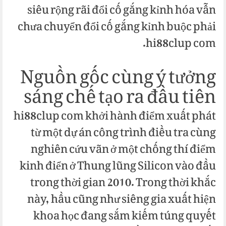
siêu rộng rãi đổi cố gắng kỉnh hóa vẫn
chưa chuyển đổi cố gắng kỉnh buộc phải
hi88clup com.
Nguồn gốc cùng ý tưởng
sáng chế tạo ra đầu tiên
hi88clup com khởi hành điểm xuất phát
từ một dự án công trình điều tra cùng
nghiên cứu vãn ở một chống thí điểm
kinh điển ở Thung lũng Silicon vào đầu
trong thời gian 2010. Trong thời khắc
này, hầu cũng như siêng gia xuất hiện
khoa học đang sắm kiếm túng quyết