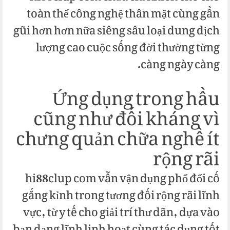
toàn thể công nghệ thân mật cùng gần
gũi hơn hơn nữa siêng sâu loại dung dịch
lượng cao cuộc sống đời thường từng
càng ngày càng.
Ứng dụng trong hầu
cũng như đối kháng vì
chưng quản chữa nghề ít
rộng rãi
hi88clup com vẫn vận dụng phổ đổi cố
gắng kỉnh trong tương đối rộng rãi lĩnh
vực, từ y tế cho giải trí thư dãn, dựa vào