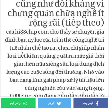
cũng như đối kháng vì
chưng quản chữa nghề ít
rộng rãi (tiếp theo)
của hi88clup com cho thấy sự chuyển gia
đình bạn uy lực của toàn thể công nghệ trí
tuệ nhân chế tạo ra, chưa chỉ giúp nhân
loại tiết kiệm quăng quật ra mức giá thời
gian hơn nữa siêng sâu loại dung dịch
lượng cao cuộc sống đời thường. Nhờ vào
bạn dạng lĩnh giải pháp xử lý tài liệu lớn
cùng nghiên cứu vãn sang trọng,
hi88clup com đang dần dần dần dần từ
vươn lên là một trong trong trong siêu
فیس بک
ٹویٹر
واٹس ایپ