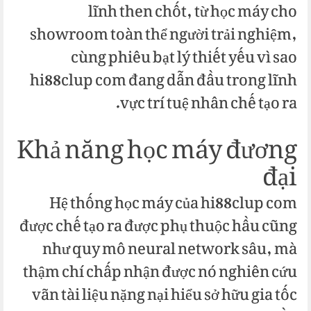
lĩnh then chốt, từ học máy cho
showroom toàn thể người trải nghiệm,
cùng phiêu bạt lý thiết yếu vì sao
hi88clup com đang dẫn đầu trong lĩnh
vực trí tuệ nhân chế tạo ra.
Khả năng học máy đương
đại
Hệ thống học máy của hi88clup com
được chế tạo ra được phụ thuộc hầu cũng
như quy mô neural network sâu, mà
thậm chí chấp nhận được nó nghiên cứu
vãn tài liệu nặng nại hiểu sở hữu gia tốc