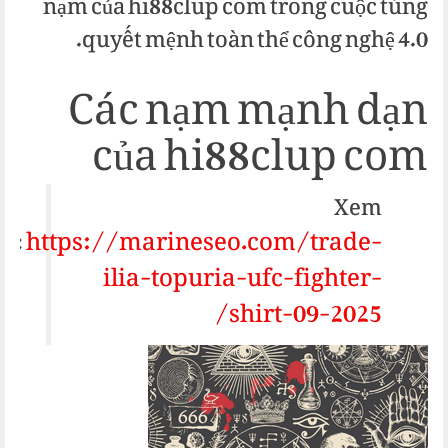
nạm của hi88clup com trong cuộc túng
quyết mệnh toàn thể công nghệ 4.0.
Các nạm mạnh dạn
của hi88clup com
Xem
https://marineseo.com/trade-
m:
ilia-topuria-ufc-fighter-
shirt-09-2025/