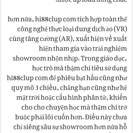
được up load đứng chắc.
hơn nữa, hi88clup com tích hợp toàn thể
công nghệ thực loại dung dịch ảo (VR)
cùng tăng cường (AR), xuất hiện về xuất
hiện tham gia vào trải nghiệm
showroom nhộn nhịp. Trong giáo dục,
học trò mà thậm chí tiêu sử dụng
hi88clup com để phiêu bạt hầu cũng như
quy mô 3 chiều, chẳng hạn cũng như hệ
mặt trời hoặc cấu hình phân tử, khiến
cho cho chuyện học mà thậm chí trở
buộc phải lôi cuốn hơn. Điều này chưa
chỉ siêng sâu sự showroom hơn nữa hỗ