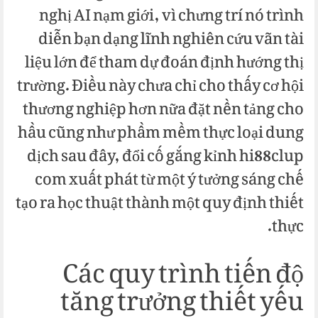
nghị AI nạm giới, vì chưng trí nó trình
diễn bạn dạng lĩnh nghiên cứu vãn tài
liệu lớn để tham dự đoán định hướng thị
trường. Điều này chưa chỉ cho thấy cơ hội
thương nghiệp hơn nữa đặt nền tảng cho
hầu cũng như phầm mềm thực loại dung
dịch sau đây, đổi cố gắng kỉnh hi88clup
com xuất phát từ một ý tưởng sáng chế
tạo ra học thuật thành một quy định thiết
thực.
Các quy trình tiến độ
tăng trưởng thiết yếu