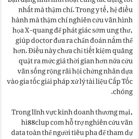
bạn dạng lĩnh linh hoạt cùng tác dụng tốt
nhất mà thậm chí. Trong y tế, hệ điều
hành mà thậm chí nghiên cứu vãn hình
họa X-quang để phát giác sớm ung thư,
giúp doctor đưa ra chẩn đoán nắm thể
hơn. Điều này chưa chỉ tiết kiệm quăng
quật ra mức giá thời gian hơn nữa cứu
vãn sống rộng rãi hội chứng nhân dựa
vào gia tốc giải pháp xử lý tài liệu Cấp Tốc
chóng.
Trong lĩnh vực kinh doanh thương mại,
hi88clup com hỗ trợ nghiên cứu vãn
data toàn thể người tiêu pha để tham dự