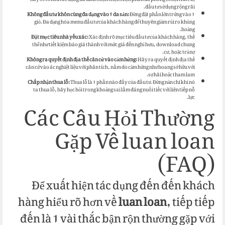
này sẽ sở hữu tác dụng da đình chọn chọn chọn phần đa phong cơ hội thiết bị
đầu tư sử dụng rộng rãi.
Không đầu tư khôn cùng đa dạng vào 1 da sản:
Đừng đặt phần lớn trứng vào 1
giỏ. Đa dạng hóa menu đầu tư của khách hàng để thuyên giảm rủi ro khủng
hoảng.
Đặt mục tiêu nhà yếu xác:
Xác định rõ mục tiêu đầu tư của khách hàng, thế
thể như tiết kiệm báo giá thành với mức giá đến nghỉ hưu, download chung
cư, hoặc trả nợ.
Không ra quyết định địa thế căn cứ vào cảm hứng:
Hãy ra quyết định địa thế
căn cứ vào ác nghiệt liệu với phân tích, nắm do cảm hứng như hoang sở hữu với
sợ hãi hoặc tham lam.
Chấp nhận thua lỗ:
Thua lỗ là 1 phần nào đấy của đầu tư. Đừng nản chí khi nó
ta thua lỗ, hãy học hỏi trong khoảng sai lầm đáng nuối tiếc với liên tiếp nỗ
Các Câu Hỏi Thường
lực.
Gặp Về luan loan
(FAQ)
Để xuất hiện tác dụng đến đến khách
hàng hiểu rõ hơn về
luan loan
, tiếp tiếp
đến là 1 vài thắc bận rộn thường gặp với