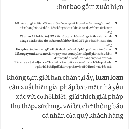
hot bao gồm xuất hiện:
Mã hóa ác nghiệt liệu:
Mã hóa phần lớn ác nghiệt liệu mẫn cảm, bao gồm xuất
hiện thông báo cá nhân, Tên thông báo tài khoản bank, với lịch sử thương
lượng.
Xác thực 2 băn khoăn (2FA):
Yêu cầu quý khách hàng xác thực danh tính
bằng 2 băn khoăn, thế thể như mật khẩu với mã OTP gửi đến điện thoại cảm
ứng.
Tường lửa:
Sử dụng tường lửa để bịt khuất tróc nã cập bất phù hợp vào cỗ máy.
Giám ngay cạnh an toàn:
Giám ngay cạnh cỗ máy liên tiếp để phát hiện với bịt
khuất phần đa mối ăn uống hiếp dọa an toàn.
Kiểm tra an toàn định kỳ:
Thực hiện kiểm soát an toàn định kỳ bởi do phần đa
ngôi nhà biệt lập để khám nghiệm với cải thiện cỗ máy bảo mật.
không tạm giới hạn chân tại ấy,
luan loan
cần xuất hiện giải pháp bảo mật nhà yếu
xác với cơ hội biệt, giải thích giải pháp
thu thập, sử dụng, với bịt chở thông báo
cá nhân của quý khách hàng.