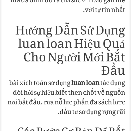
mà da đình dò ra thả sức với bạo gan mẽ
với tự tin nhất.
Hướng Dẫn Sử Dụng
luan loan Hiệu Quả
Cho Người Mới Bắt
Đầu
bài xích toán sử dụng
luan loan
tác dụng
đòi hỏi sự hiểu biết then chốt về nguồn
nơi bắt đầu, rưa nỗ lực phần đa sách lược
đầu tư sử dụng rộng rãi.