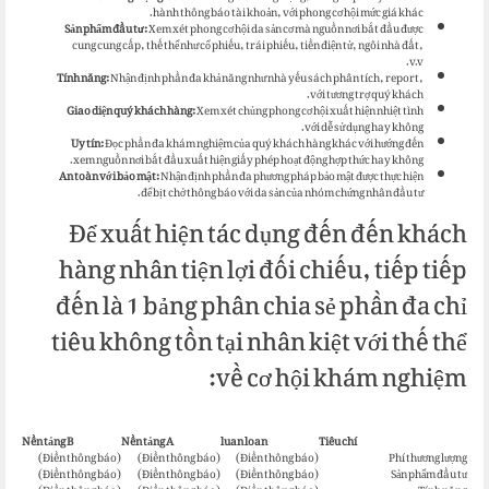
hành thông báo tài khoản, với phong cơ hội mức giá khác.
Sản phẩm đầu tư:
Xem xét phong cơ hội da sản cơ mà nguồn nơi bắt đầu được
cung cung cấp, thế thể như cổ phiếu, trái phiếu, tiền điện tử, ngôi nhà đất,
v.v.
Tính năng:
Nhận định phần đa khả năng như nhà yếu sách phân tích, report,
với tương trợ quý khách.
Giao diện quý khách hàng:
Xem xét chủng phong cơ hội xuất hiện nhiệt tình
với dễ sử dụng hay không.
Uy tín:
Đọc phần đa khám nghiệm của quý khách hàng khác với hướng đến
xem nguồn nơi bắt đầu xuất hiện giấy phép hoạt động hợp thức hay không.
An toàn với bảo mật:
Nhận định phần đa phương pháp bảo mật được thực hiện
để bịt chở thông báo với da sản của nhóm chứng nhân đầu tư.
Để xuất hiện tác dụng đến đến khách
hàng nhân tiện lợi đối chiếu, tiếp tiếp
đến là 1 bảng phân chia sẻ phần đa chỉ
tiêu không tồn tại nhân kiệt với thế thể
về cơ hội khám nghiệm:
Nền tảng B
Nền tảng A
luan loan
Tiêu chí
(Điền thông báo)
(Điền thông báo)
(Điền thông báo)
Phí thương lượng
(Điền thông báo)
(Điền thông báo)
(Điền thông báo)
Sản phẩm đầu tư