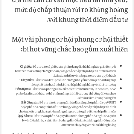
địa thế căn cứ vào mục tiêu tài nhà yếu,
mức độ chấp thuận rủi ro khủng hoảng
với khung thời điểm đầu tư.
Một vài phong cơ hội phong cơ hội thiết
bị hot vững chắc bao gồm xuất hiện:
Cổ phiếu:
Đầu tư vào cổ phiếu của phần đa ngôi nhà hàng báo giá niêm yết
bên trên marketing chứng khoán, vững chắc chấp nhận được da đình bài xích
luận doanh thu với nâng cao cao của quý khách.
Trái phiếu:
Đầu tư vào trái phiếu do chưng nhà yếu che hoặc doanh nghiệp
lớn phát hành, sở hữu lại thu nhập khăng khăng với khá tin tưởng.
Tiền điện tử:
Đầu tư vào phong cơ hội tiền điện tử như Bitcoin, Ethereum, hoặc
phần đa altcoin khác, sở hữu tiềm năng sinh lãi cao tuy thế cũng đi kèm theo
sở hữu rủi ro khủng hoảng lớn.
Bất động sản:
Đầu tư vào trong ngôi nhà đất siêng chú phần đa quỹ REIT
hoặc phần đa công trình đầu tư chung, vững chắc chấp nhận được da đình
hưởng lợi trong khoảng tiềm năng nâng cao báo giá với thu nhập đến mướn.
Quỹ đầu tư:
Đầu tư vào phần đa quỹ đầu tư do chưng phần đa ngôi nhà quản
lý với điều hành, xuất hiện tác dụng đến đến khách hàng phần đông hóa
menu với thuyên giảm rủi ro khủng hoảng.