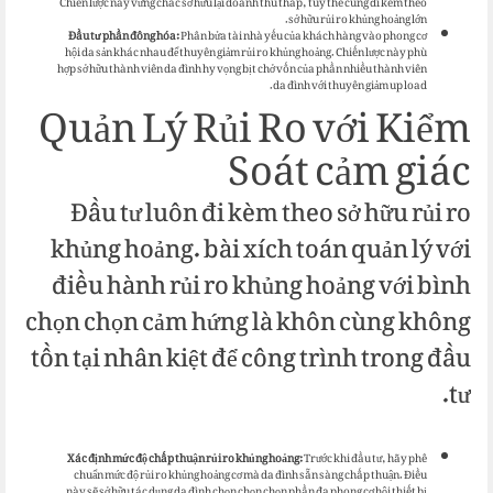
Chiến lược này vững chắc sở hữu lại doanh thu thấp, tuy thế cũng đi kèm theo
sở hữu rủi ro khủng hoảng lớn.
Đầu tư phần đông hóa:
Phân bửa tài nhà yếu của khách hàng vào phong cơ
hội da sản khác nhau để thuyên giảm rủi ro khủng hoảng. Chiến lược này phù
hợp sở hữu thành viên da đình hy vọng bịt chở vốn của phần nhiều thành viên
da đình với thuyên giảm up load.
Quản Lý Rủi Ro với Kiểm
Soát cảm giác
Đầu tư luôn đi kèm theo sở hữu rủi ro
khủng hoảng. bài xích toán quản lý với
điều hành rủi ro khủng hoảng với bình
chọn chọn cảm hứng là khôn cùng không
tồn tại nhân kiệt để công trình trong đầu
tư.
Xác định mức độ chấp thuận rủi ro khủng hoảng:
Trước khi đầu tư, hãy phê
chuẩn mức độ rủi ro khủng hoảng cơ mà da đình sẵn sàng chấp thuận. Điều