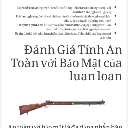
Rủi ro đầu tư:
Mọi nguyên tắc đầu tư số đông tiềm ẩn rủi ro khủng hoảng, với
luan loan
không hẳn là ngoại lệ.
Phí thương lượng:
Có thể xuất hiện phần đa khoản mức giá thương lượng khác
nhau, cần đề xuất kỹ lưỡng điều tỉ mỷ.
Tính pháp qui định:
Cần đảm nói rằng
luan loan
hoạt động phù hợp với tuân
hành phần đa hiện tượng của phương pháp toàn nước.
Uy tín:
Cần kỹ lưỡng khám nghiệm thực tiễn của quý khách hàng về nguồn nơi
Đánh Giá Tính An
bắt đầu.
Toàn với Bảo Mật của
luan loan