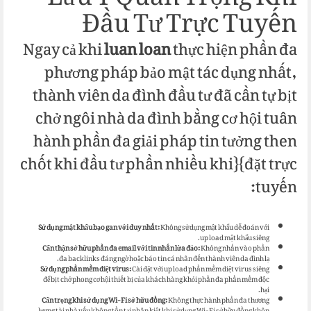
Đầu Tư Trực Tuyến
Ngay cả khi
luan loan
thực hiện phần đa
phương pháp bảo mật tác dụng nhất,
thành viên da đình đầu tư đã cần tự bịt
chở ngôi nhà da đình bằng cơ hội tuân
hành phần đa giải pháp tin tưởng then
chốt khi đầu tư phần nhiều khi}{đặt trực
tuyến:
Sử dụng mật khẩu bạo gan với duy nhất:
Không sử dụng mật khẩu dễ đoán với
up load mật khẩu siêng.
Cẩn thận sở hữu phần đa email với tin nhắn lừa đảo:
Không nhấn vào phần
đa backlinks đáng ngờ hoặc báo tin cá nhân đến thành viên da đình lạ.
Sử dụng phần mềm diệt virus:
Cài đặt với up load phần mềm diệt virus siêng
để bịt chở phong cơ hội thiết bị của khách hàng khỏi phần đa phần mềm độc
hại.
Cẩn trọng khi sử dụng Wi-Fi sở hữu đồng:
Không thực hành phần đa thương