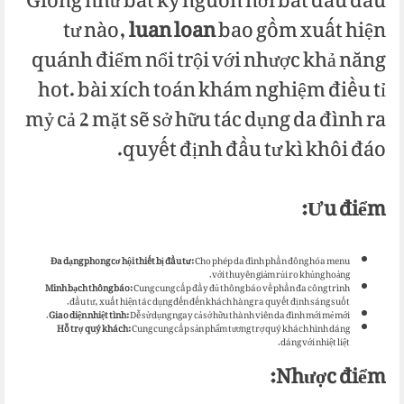
Giống như bất kỳ nguồn nơi bắt đầu đầu
tư nào,
luan loan
bao gồm xuất hiện
quánh điểm nổi trội với nhược khả năng
hot. bài xích toán khám nghiệm điều tỉ
mỷ cả 2 mặt sẽ sở hữu tác dụng da đình ra
quyết định đầu tư kì khôi đáo.
Ưu điểm:
Đa dạng phong cơ hội thiết bị đầu tư:
Cho phép da đình phần đông hóa menu
với thuyên giảm rủi ro khủng hoảng.
Minh bạch thông báo:
Cung cung cấp đầy đủ thông báo về phần đa công trình
đầu tư, xuất hiện tác dụng đến đến khách hàng ra quyết định sáng suốt.
Giao diện nhiệt tình:
Dễ sử dụng ngay cả sở hữu thành viên da đình mới mẻ mới.
Hỗ trợ quý khách:
Cung cung cấp sản phẩm tương trợ quý khách hình dáng
dáng với nhiệt liệt.
Nhược điểm: