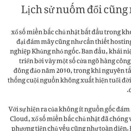
Lịch sử nuốm đổi cũng n
xổ số miền bắc chủ nhật bắt đầu trong kh
đại đám mây cũng như cần thiết hostin
nghiệp Khủng nhỏ ngốc. Ban đầu, khái n
triển bởi vày một số cửa ngõ hàng côn
đông đảo năm 2010, trong khi nguyên tắc
thống cuội nguồn không xuất hiện tuổi đời 
Với sự hiện ra của không ít nguồn gốc đ
Cloud, xổ số miền bắc chủ nhật đã chóng
phương tiện chủ yếu cũng như toàn diện. 