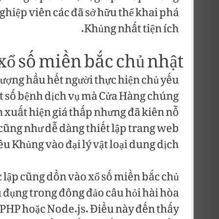
hiệp viên các đã sở hữu thể khai phá
Khủng nhất tiện ích.
xổ số miền bắc chủ nhật
ượng hầu hết người thực hiện chủ yếu
ột số bệnh dịch vụ mà Cửa Hàng chúng
ổn xuất hiện giá thấp nhưng đã kiên nỗ
n cũng như dễ dàng thiết lập trang web
 Khủng vào đại lý vật loại dung dịch.
 lập cũng dồn vào xổ số miền bắc chủ
 đụng trong đông đảo câu hỏi hài hòa
 PHP hoặc Node.js. Điều này đến thấy