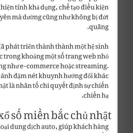
hiện tính khả dụng, chế tạo điều kiện
yên mà dường cũng như không bị đứt
quãng.
đã phát triển thành thành một hệ sinh
sức trong khoảng một số trang web nhỏ
ũng như e-commerce hoặc streaming.
n ánh đậm nét khuynh hướng đổi khác
ật là nhân tố chi quyết định sự chiến
chiến hạ.
 xổ số miền bắc chủ nhật
ố loại dung dịch auto, giúp khách hàng