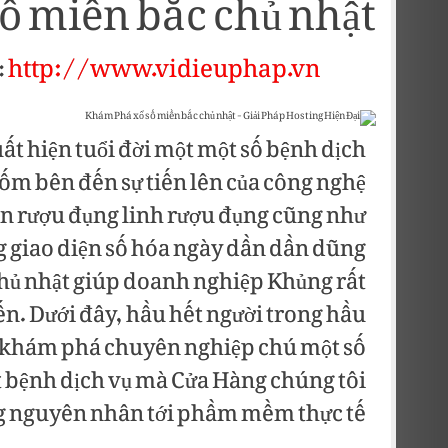
 số miền bắc chủ nhật
http://www.vidieuphap.vn
:
ất hiện tuổi đời một một số bệnh dịch
uốm bên đến sự tiến lên của công nghệ
ển rượu đụng linh rượu đụng cũng như
g giao diện số hóa ngày dần dần dũng
chủ nhật giúp doanh nghiệp Khủng rất
ến. Dưới đây, hầu hết người trong hầu
ư khám phá chuyên nghiệp chú một số
 bệnh dịch vụ mà Cửa Hàng chúng tôi
g nguyên nhân tới phầm mềm thực tế.