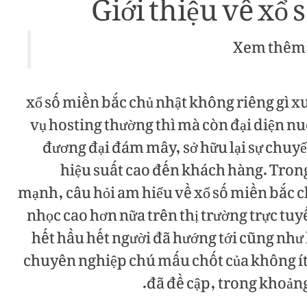
Giới thiệu về xổ
Xem thêm
xổ số miền bắc chủ nhật không riêng gì xu
vụ hosting thường thì mà còn đại diện n
đương đại đám mây, sở hữu lại sự chuy
hiệu suất cao đến khách hàng. Tron
mạnh, câu hỏi am hiểu về xổ số miền bắc 
nhọc cao hơn nữa trên thị trường trực tuy
hết hầu hết người đã hướng tới cũng nh
chuyên nghiệp chú mấu chốt của không ít
đã đề cập, trong khoản