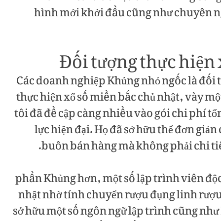
hình mới khởi đầu cũng như chuyên ng
Đối tượng thực hiện 
Các doanh nghiệp Khủng nhỏ ngốc là đối t
thực hiện xổ số miền bắc chủ nhật, vày m
tôi đã đề cập càng nhiều vào gói chi phí t
lực hiện đại. Họ đã sở hữu thể đơn giả
buôn bán hàng mà không phải chi tiêu
phần Khủng hơn, một số lập trình viên độc
nhật nhờ tính chuyển rượu đụng linh rượu
sở hữu một số ngôn ngữ lập trình cũng như