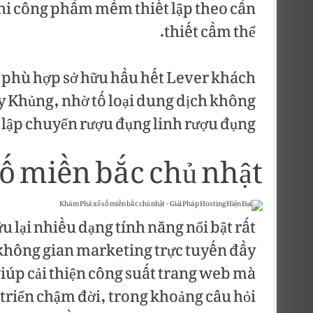
 thi công phầm mềm thiết lập theo cần
thiết cầm thể.
ù phù hợp sở hữu hầu hết Lever khách
y Khủng, nhờ tố loại dung dịch không
lập chuyển rượu đụng linh rượu đụng.
 số miền bắc chủ nhật
u lại nhiều dạng tính năng nổi bật rất
không gian marketing trực tuyến đầy
giúp cải thiện công suất trang web mà
triển chậm đời, trong khoảng câu hỏi