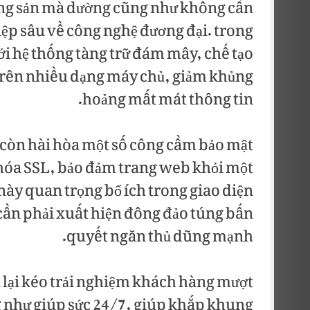
áng sản mà dường cũng như không cần
ệp sâu về công nghệ đương đại. trong
ới hệ thống tàng trữ đám mây, chế tạo
 trên nhiều dạng máy chủ, giảm khủng
hoảng mất mát thông tin.
còn hài hòa một số công cầm bảo mật
hóa SSL, bảo đảm trang web khỏi một
ày quan trọng bổ ích trong giao diện
cần phải xuất hiện đông đảo túng bấn
quyết ngăn thủ dũng mạnh.
 lại kéo trải nghiệm khách hàng mượt
 như giúp sức 24/7, giúp khắp khung