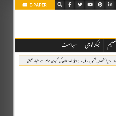
E-PAPER
علیم
ٹیکنالوجی
سیاست
وئٹہ: یومِ استحصالِ کشمیر پر ریلی، وزیراعلیٰ بلوچستان کی کشمیری عوام سے اظہارِ یکجہتی