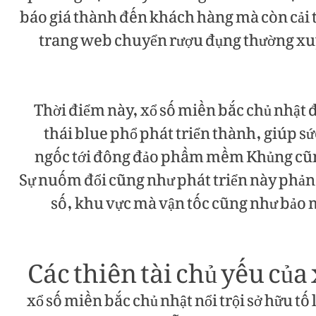
báo giá thành đến khách hàng mà còn cải t
trang web chuyển rượu đụng thường xu
Thời điểm này, xổ số miền bắc chủ nhật 
thái blue phổ phát triển thành, giúp 
ngốc tới đông đảo phầm mềm Khủng c
Sự nuốm đổi cũng như phát triển này phả
số, khu vực mà vận tốc cũng như bảo m
Các thiên tài chủ yếu của
xổ số miền bắc chủ nhật nổi trội sở hữu t