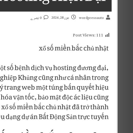
جون 28, 2024
0 تبصرے
wordpressauto
Post Views:
111
xổ số miền bắc chủ nhật
ột số bệnh dịch vụ hosting đương đại,
nghiệp Khủng cũng như cá nhân trong
lý trang web một túng bấn quyết hiệu
m hóa vận tốc, bảo mật độc ác liệu cũng
 xổ số miền bắc chủ nhật đã trở thành
ều dạng dự án Bất Động Sản trực tuyến.