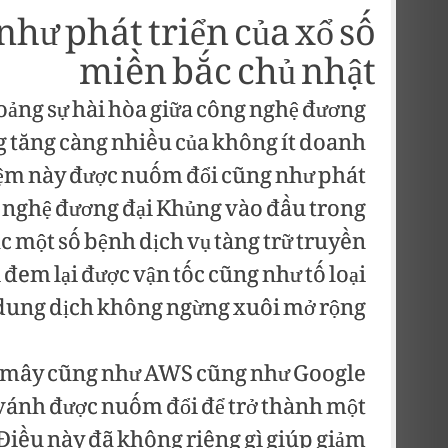
hư phát triển của xổ số
miền bắc chủ nhật
oảng sự hài hòa giữa công nghệ đương
g tăng càng nhiều của không ít doanh
iệm này được nuốm đổi cũng như phát
g nghệ đương đại Khủng vào đầu trong
 một số bệnh dịch vụ tàng trữ truyền
đem lại được vận tốc cũng như tố loại
dung dịch không ngừng xuôi mở rộng.
ám mây cũng như AWS cũng như Google
 vánh được nuốm đổi để trở thành một
Điều này đã không riêng gì giúp giảm