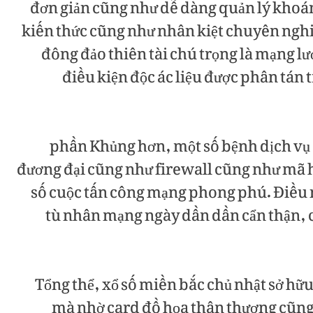
đơn giản cũng như dễ dàng quản lý kho
kiến thức cũng như nhân kiệt chuyên nghi
đông đảo thiên tài chú trọng là mạng lư
điều kiện độc ác liệu được phân tán
phần Khủng hơn, một số bệnh dịch vụ 
đương đại cũng như firewall cũng như mã 
số cuộc tấn công mạng phong phú. Điều n
tù nhân mạng ngày dần dần cẩn thận, 
Tổng thể, xổ số miền bắc chủ nhật sở hữu
mà nhờ card đồ họa thân thương cũng