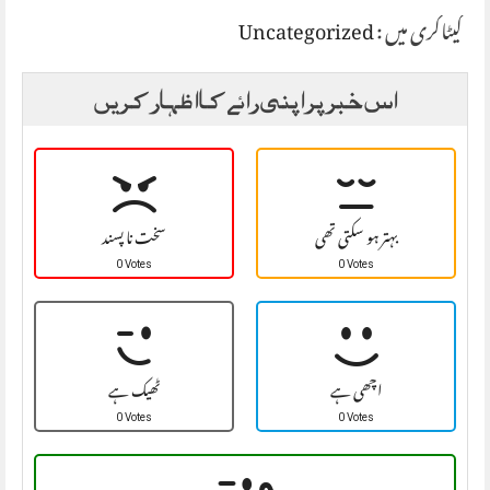
Uncategorized
کیٹاگری میں :
اس خبر پر اپنی رائے کا اظہار کریں
بہتر ہو سکتی تھی
سخت نا پسند
0 Votes
0 Votes
اچھی ہے
ٹھیک ہے
0 Votes
0 Votes