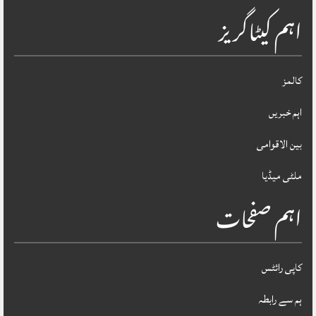
اہم کیٹاگریز
کالمز
اہم خبریں
بین الاقوامی
ملٹی میڈیا
اہم صفحات
کاپی رائٹس
ہم سے رابطہ