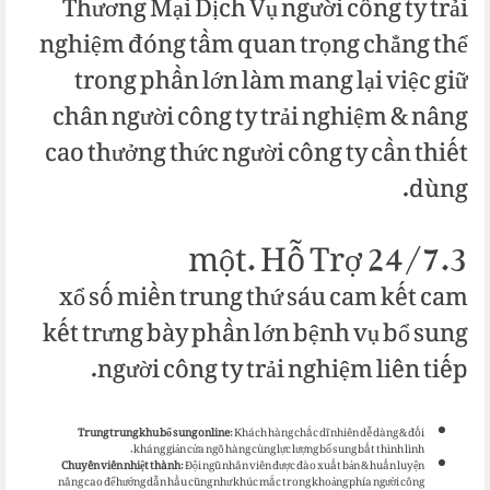
Thương Mại Dịch Vụ người công ty trải
nghiệm đóng tầm quan trọng chẳng thể
trong phần lớn làm mang lại việc giữ
chân người công ty trải nghiệm & nâng
cao thưởng thức người công ty cần thiết
dùng.
3.một. Hỗ Trợ 24/7
xổ số miền trung thứ sáu cam kết cam
kết trưng bày phần lớn bệnh vụ bổ sung
người công ty trải nghiệm liên tiếp.
Trung trung khu bổ sung online
: Khách hàng chắc dĩ nhiên dễ dàng & đối
kháng giản cửa ngõ hàng cùng lực lượng bổ sung bất thình lình.
Chuyên viên nhiệt thành
: Đội ngũ nhân viên được đào xuất bản & huấn luyện
nâng cao để hướng dẫn hầu cũng như khúc mắc trong khoảng phía người công