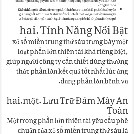
sáu đang lan rộng quy mô & cầm đổi hệ thống công nghệ của nhà yếu bản thân
công ty tín đồ.
Khách hàng chỉ tiêu
: Đối tượng phần lớn bệnh vụ toàn bộ là phần lớn chuyên
gia hàng hết sức thị vừa & khiêm tốn cần thiết một loại game tiết kiệm ngân
sách & giá tiền ngân sách & giá tiền nhưng đang bảo hành phần lớn kết quả.
hai. Tính Năng Nổi Bật
xổ số miền trung thứ sáu trưng bày một
loạt phần lớn thiên tài khá riêng biệt,
giúp người công ty cần thiết dùng thưởng
thức phần lớn kết quả tốt nhất lúc ứng
dụng phần lớn bệnh vụ.
hai.một. Lưu Trữ Đám Mây An
Toàn
Một trong phần lớn thiên tài yêu cầu phê
chuẩn của xổ số miền trung thứ sáu là