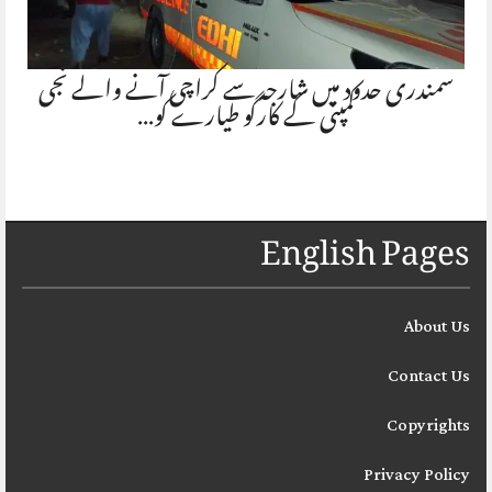
سمندری حدود میں شارجہ سے کراچی آنے والے نجی
کمپنی کے کارگو طیارے کو…
English Pages
About Us
Contact Us
Copyrights
Privacy Policy