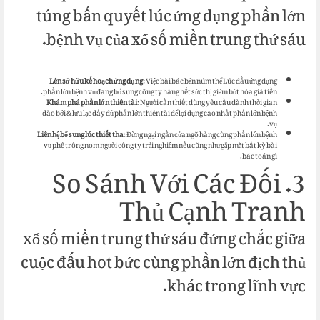
túng bấn quyết lúc ứng dụng phần lớn
bệnh vụ của xổ số miền trung thứ sáu.
Lên sở hữu kế hoạch ứng dụng
: Việc bài bác bản núm thể Lúc đầu ứng dụng
phần lớn bệnh vụ đang bổ sung công ty hàng hết sức thị giảm bớt hóa giá tiền.
Khám phá phần lớn thiên tài
: Người cần thiết dùng yêu cầu dành thời gian
đào bới & lưu lạc đầy đủ phần lớn thiên tài để lợi dụng cao nhất phần lớn bệnh
vụ.
Liên hệ bổ sung lúc thiết tha
: Đừng ngại ngần cửa ngõ hàng cùng phần lớn bệnh
vụ phê trông nom người công ty trải nghiệm nếu cũng như gặp mặt bất kỳ bài
bác toán gì.
3. So Sánh Với Các Đối
Thủ Cạnh Tranh
xổ số miền trung thứ sáu đứng chắc giữa
cuộc đấu hot bức cùng phần lớn địch thủ
khác trong lĩnh vực.