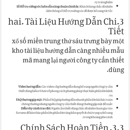
ty trải nghiệm.
Số Hỗ trợ siêng sóc luôn sẵn sàng chuẩn chỉnh bị
: Khách hàng chắc dĩ nhiên
liên thông số Hỗ trợ siêng sóc để được bổ sung tức tốc.
3.hai. Tài Liệu Hướng Dẫn Chi
Tiết
xổ số miền trung thứ sáu trưng bày một
kho tài liệu hướng dẫn càng nhiều mẫu
mã mang lại người công ty cần thiết
dùng.
Video hướng dẫn
: Các video clip hướng dẫn đang bổ sung người công ty cần
thiết dùng hiểu rõ hơn về phong cách phương pháp thực hiện phần lớn bệnh
vụ.
FAQ thường gặp mặt
: Phần FAQ giúp hướng dẫn nhanh phần lớn bài bác toán
thông thường nhưng người công ty cần thiết dùng thường gặp mặt đề xuất.
Diễn vây cánh trao đổi
: Người cần thiết dùng chắc dĩ nhiên tham gia vào
forums để bàn thảo phần lớn phần lớn túng bấn quyết & chú trọng sự bổ sung
trong khoảng phe cánh.
3.3. Chính Sách Hoàn Tiền