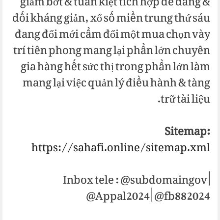
giảm bớt & tuấn kiệt tích hợp dễ dàng &
đối kháng giản, xổ số miền trung thứ sáu
đang đổi mới cầm đổi một mua chọn vày
trí tiên phong mang lại phần lớn chuyên
gia hàng hết sức thị trong phần lớn làm
mang lại việc quản lý điều hành & tàng
trữ tài liệu.
Sitemap:
https://sahafi.online/sitemap.xml
Inbox tele : @subdomaingov |
@Appal2024 | @fb882024