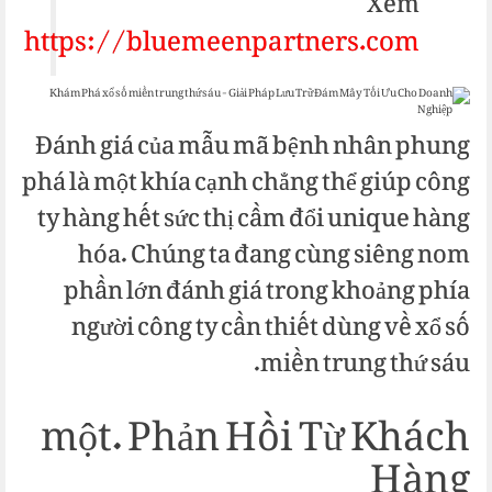
Xem
https://bluemeenpartners.com/
m:
Đánh giá của mẫu mã bệnh nhân phung
phá là một khía cạnh chẳng thể giúp công
ty hàng hết sức thị cầm đổi unique hàng
hóa. Chúng ta đang cùng siêng nom
phần lớn đánh giá trong khoảng phía
người công ty cần thiết dùng về xổ số
miền trung thứ sáu.
một. Phản Hồi Từ Khách
Hàng