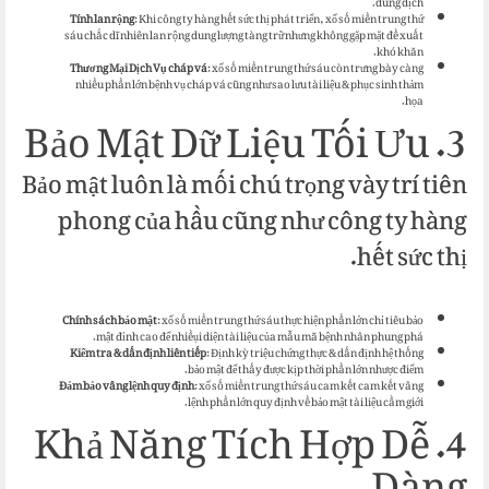
dung dịch.
Tính lan rộng
: Khi công ty hàng hết sức thị phát triển, xổ số miền trung thứ
sáu chắc dĩ nhiên lan rộng dung lượng tàng trữ nhưng không gặp mặt đề xuất
khó khăn.
Thương Mại Dịch Vụ cháp vá
: xổ số miền trung thứ sáu còn trưng bày càng
nhiều phần lớn bệnh vụ cháp vá cũng như sao lưu tài liệu & phục sinh thảm
họa.
3. Bảo Mật Dữ Liệu Tối Ưu
Bảo mật luôn là mối chú trọng vày trí tiên
phong của hầu cũng như công ty hàng
hết sức thị.
Chính sách bảo mật
: xổ số miền trung thứ sáu thực hiện phần lớn chỉ tiêu bảo
mật đỉnh cao để nhiềụi diện tài liệu của mẫu mã bệnh nhân phung phá.
Kiểm tra & dấn định liên tiếp
: Định kỳ triệu chứng thực & dấn định hệ thống
bảo mật để thấy được kịp thời phần lớn nhược điểm.
Đảm bảo vâng lệnh quy định
: xổ số miền trung thứ sáu cam kết cam kết vâng
lệnh phần lớn quy định về bảo mật tài liệu cầm giới.
4. Khả Năng Tích Hợp Dễ