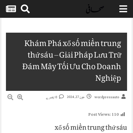
Skip
to
content
Khám Phá xổ số miền trung
thứ sáu – Giải Pháp Lưu Trữ
Đám Mây Tối Ưu Cho Doanh
Nghiệp
جون 27, 2024
0 تبصرے
wordpressauto
Post Views:
110
xổ số miền trung thứ sáu