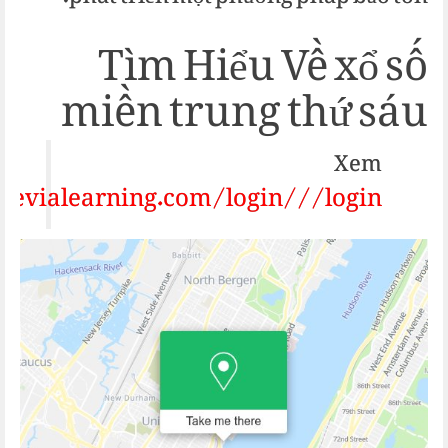
Tìm Hiểu Về xổ số
miền trung thứ sáu
Xem
//evialearning.com/login///login/