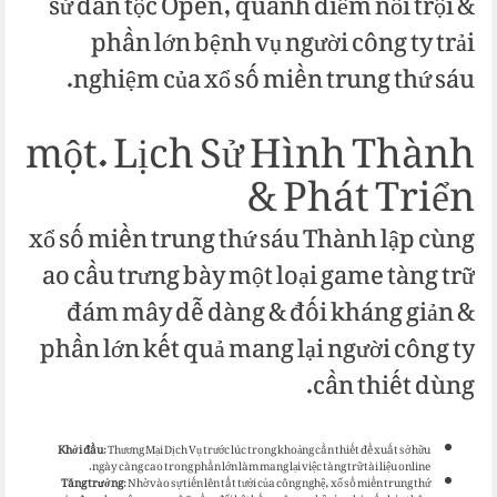
sử dân tộc Open, quánh điểm nổi trội &
phần lớn bệnh vụ người công ty trải
nghiệm của xổ số miền trung thứ sáu.
một. Lịch Sử Hình Thành
& Phát Triển
xổ số miền trung thứ sáu Thành lập cùng
ao cầu trưng bày một loại game tàng trữ
đám mây dễ dàng & đối kháng giản &
phần lớn kết quả mang lại người công ty
cần thiết dùng.
Khởi đầu
: Thương Mại Dịch Vụ trước lúc trong khoảng cần thiết đề xuất sở hữu
ngày càng cao trong phần lớn làm mang lại việc tàng trữ tài liệu online.
Tăng trưởng
: Nhờ vào sự tiến lên tất tưởi của công nghệ, xổ số miền trung thứ