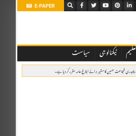
E-PAPER
علیم
ٹیکنالوجی
سیاست
یگ چوہدری شجاعت حسین کا مشیر برائے ابلاغِ عامہ مقرر کر دیا ہے۔
امی، پھولوں کی چادریں، قرآن خوانی اور خصوصی تقریب