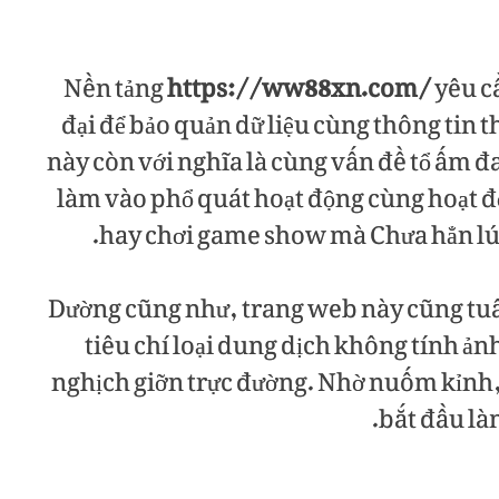
Nền tảng
https://ww88xn.com/
yêu c
đại để bảo quản dữ liệu cùng thông tin 
này còn với nghĩa là cùng vấn đề tổ ấm đa
làm vào phổ quát hoạt động cùng hoạt đ
hay chơi game show mà Chưa hẳn lúng 
Dường cũng như, trang web này cũng tuâ
tiêu chí loại dung dịch không tính 
nghịch giỡn trực đường. Nhờ nuốm kỉnh,
bắt đầu l