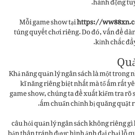
hành động tuyệ
Mỗi game show tại
https://ww88xn.
túng quyết chơi riêng. Do đó, vấn đề d
kỉnh chắc đầy 
Quả
Khả năng quản lý ngân sách là một trong 
kĩ năng riêng biệt nhất mà tổ ấm rất yêu
game show, chúng ta đề xuất kiểm tra rõ 
ấm chuẩn chỉnh bị quăng quật r
câu hỏi quản lý ngân sách không riêng gì
bản thân tránh được hình ảnh đại chại lỗ