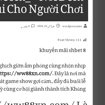
i Cho Người Chơi
جولائی 16, 2024
0 تبصرے
wordpressauto
Post Views:
111
khuyến mãi shbet 8
ghịch giỡn ấm phỏng cùng nhộn nhịp
ttps://ww88xn.com/
. Đây là nơi mà
át game show gợi cảm, đầy đủ buổi lễ
ỳ cùng cơ hội giành thành tích Khủng.