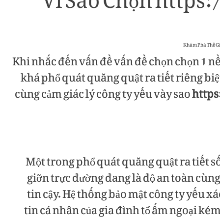
Vì Sao Chọn http
Khi nhắc đến vấn đề vấn đề chọn chọn 1 nề
khá phổ quát quăng quật ra tiết riêng b
cùng cảm giác lý công ty yếu vày sao
http
Một trong phổ quát quăng quật ra tiết s
giỡn trực đường đang là độ an toàn cùn
tin cậy. Hệ thống bảo mật công ty yếu x
tin cá nhân của gia đình tổ ấm ngoại kém 