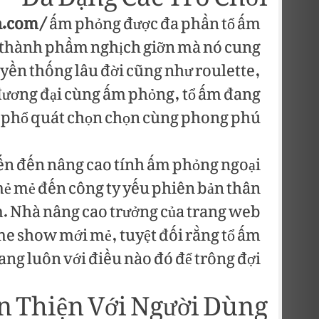
Đa Dạng Các Trò Chơi
n.com/
ấm phỏng được đa phần tổ ấm
ố thành phầm nghịch giỡn mà nó cung
yền thống lâu đời cũng như roulette,
đương đại cùng ấm phỏng, tổ ấm đang
 phổ quát chọn chọn cùng phong phú.
ến đến nâng cao tính ấm phỏng ngoại
ẻ mẻ đến công ty yếu phiên bản thân
iệm. Nhà nâng cao trưởng của trang web
me show mới mẻ, tuyệt đối rằng tổ ấm
ang luôn với điều nào đó để trông đợi.
n Thiện Với Người Dùng