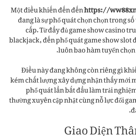
Một điều khiến đến đến
https://ww88x
đang là sự phổ quát chọn chọn trong s
cấp. Từ đầy đủ game show casino tru
blackjack, đến phổ quát game show slot 
luôn bao hàm tuyển chọn
Điều này đang không còn riêng gì khi
kém chất lượng xây dựng nhận thấy mới m
phổ quát lần bắt đầu làm trải ngh
thường xuyên cập nhật cùng nỗ lực đổi ga
đ
Giao Diện Thâ