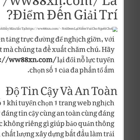
s://ww88xn.com/ Là
Điểm Đến Giải Trí?
n tảng trực đường để nghịch giỡn, với
iệt mà chúng ta đề xuất chăm chú. Hãy
s://ww88xn.com/
lại đổi nỗ lực tuyển
chọn số 1 của đa phần tổ ấm.
Độ Tin Cậy Và An Toàn
ố 1 khi tuyển chọn 1 trang web nghịch
g đáng tin cậy cùng an toàn cùng đáng
ác không riêng gì giúp bảo quản thông
chất lượng xây dựng bắt đầu làm trải