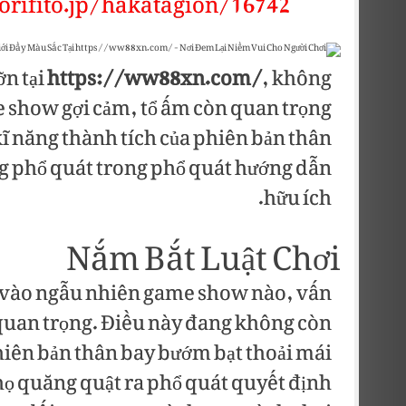
torifito.jp/hakatagion/16742
ỡn tại
https://ww88xn.com/
, không
e show gợi cảm, tổ ấm còn quan trọng
kĩ năng thành tích của phiên bản thân
ng phổ quát trong phổ quát hướng dẫn
hữu ích.
Nắm Bắt Luật Chơi
àm vào ngẫu nhiên game show nào, vấn
ề quan trọng. Điều này đang không còn
hiên bản thân bay bướm bạt thoải mái
 họ quăng quật ra phổ quát quyết định