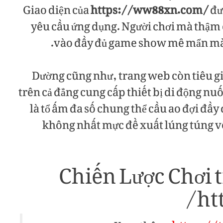
Giao diện của
https://ww88xn.com/
đư
yêu cầu ứng dụng. Người chơi mà thậm 
vào đầy đủ game show mê mẩn mà 
Dường cũng như, trang web còn tiêu giả
trên cả đẳng cung cấp thiết bị di động n
là tổ ấm đa số chung thể cầu ao đợi đầy
không nhất mực đề xuất lúng túng về
Chiến Lược Chơi t
ht