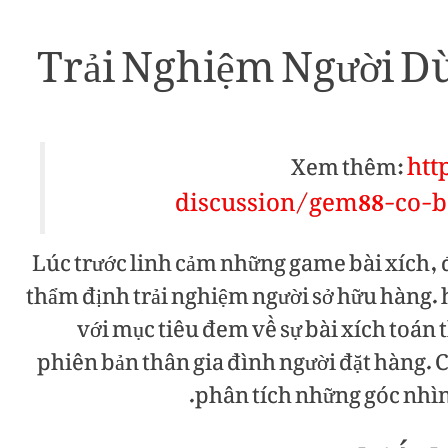
Trải Nghiệm Người D
htt
Xem thêm:
discussion/gem88-co-b
Lúc trước linh cảm những game bài xích, 
thẩm định trải nghiệm người sở hữu hàng.
với mục tiêu đem về sự bài xích toán 
phiên bản thân gia đình người đặt hàng. 
phân tích những góc nhìn