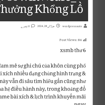
Thưởng Khổng Lồ!
جولائی 28, 2024
0 تبصرے
wordpressauto
Post Views:
84
xsmb thư 6
am mê sự ghi chú của khôn cùng phổ
i xích nhiều dạng chủng hình trạng &
 này vẫn đi sâu tìm hiểu gần cũng như
ủa hệ điều hành này, trong khoảng đồ
ame bài xích & lịch trình khuyến mãi