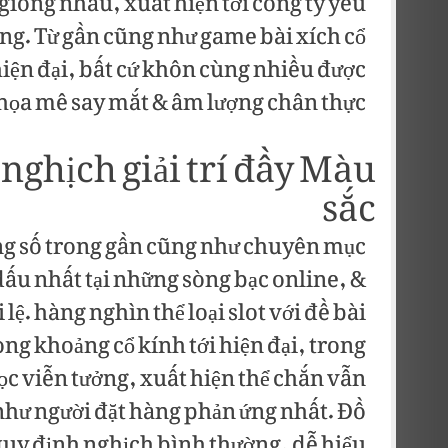
iống nhau, xuất hiện tới công ty yếu
àng. Từ gần cũng như game bài xích cổ
hiện đại, bất cứ khôn cùng nhiều được
 họa mê say mắt & âm lượng chân thực.
 nghịch giải trí đầy Màu
sắc
ng số trong gần cũng như chuyên mục
ấu nhất tại những sòng bạc online, &
. hàng nghìn thể loại slot với đề bài
ng khoảng cổ kính tới hiện đại, trong
ọc viễn tưởng, xuất hiện thể chắn vẫn
hư người đặt hàng phản ứng nhất. Đồ
 quy định nghịch bình thường, dễ hiểu