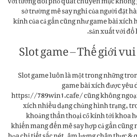
với tương đối phổ quát chuyên mục không g
sở trường mê say nghi của người đặt h
kính của cả gần cũng như game bài xích 
sản xuất với đồ
Slot game – Thế giới vui
Slot game luôn là một trong những tro
game bài xích được yêu d
https://789win1.cafe/ cũng không ngoại lệ
xích nhiều dạng chủng hình trạng, tro
khoảng thần thoại cổ kính tới khoa h
khiến mang đến mê say hợp cả gần cũng n
họa chi tiết sắc nét, âm lượng chân thực &