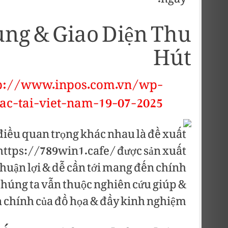
ngay.
ùng & Giao Diện Thu
Hút
p://www.inpos.com.vn/wp-
ac-tai-viet-nam-19-07-2025
điều quan trọng khác nhau là đề xuất
 https://789win1.cafe/ được sản xuất
thuận lợi & dễ cần tới mang đến chính
Chúng ta vẫn thuộc nghiên cứu giúp &
 chính của đồ họa & đầy kinh nghiệm.