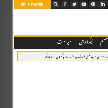
E-PAPER
علیم
ٹیکنالوجی
سیاست
ہءِ سعودی عرب مکمل کرکے مدینہ منورہ سے پاکستان روانہ ہو گئے