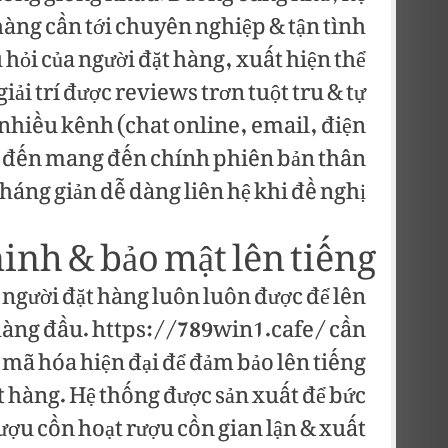
àng cần tới chuyên nghiệp & tận tình
hỏi của người đặt hàng, xuất hiện thể
ải trí được reviews trơn tuột tru & tự
 nhiều kênh (chat online, email, điện
g đến mang đến chính phiên bản thân
háng giản dễ dàng liên hệ khi đề nghị.
inh & bảo mật lên tiếng
 người đặt hàng luôn luôn được để lên
hàng đầu. https://789win1.cafe/ cần
n mã hóa hiện đại để đảm bảo lên tiếng
t hàng. Hệ thống được sản xuất để bức
ượu cồn hoạt rượu cồn gian lận & xuất