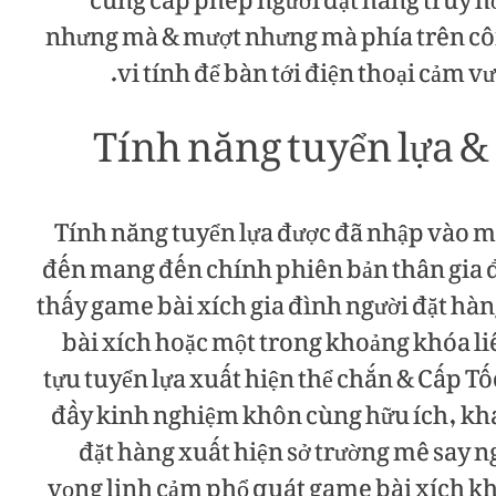
cung cấp phép người đặt hàng truy h
nhưng mà & mượt nhưng mà phía trên côn
vi tính để bàn tới điện thoại cảm v
Tính năng tuyển lựa &
Tính năng tuyển lựa được đã nhập vào m
đến mang đến chính phiên bản thân gia đ
thấy game bài xích gia đình người đặt hà
bài xích hoặc một trong khoảng khóa li
tựu tuyển lựa xuất hiện thể chắn & Cấp T
đầy kinh nghiệm khôn cùng hữu ích, khá
đặt hàng xuất hiện sở trường mê say n
vọng linh cảm phổ quát game bài xích k