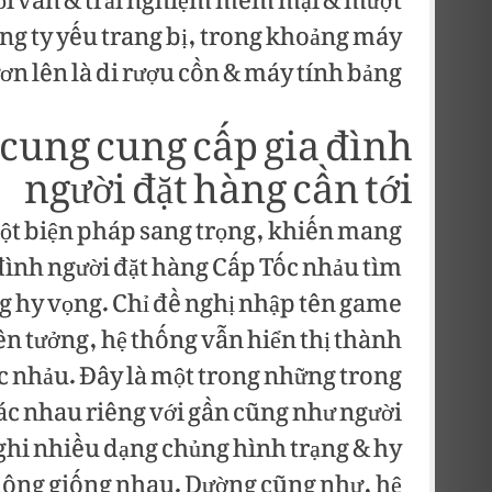
ỏi vấn & trải nghiệm mềm mại & mượt
g ty yếu trang bị, trong khoảng máy
ươn lên là di rượu cồn & máy tính bảng.
 cung cung cấp gia đình
người đặt hàng cần tới
ột biện pháp sang trọng, khiến mang
ình người đặt hàng Cấp Tốc nhảu tìm
ng hy vọng. Chỉ đề nghị nhập tên game
ên tưởng, hệ thống vẫn hiển thị thành
ốc nhảu. Đây là một trong những trong
c nhau riêng với gần cũng như người
ghi nhiều dạng chủng hình trạng & hy
hông giống nhau. Dường cũng như, hệ