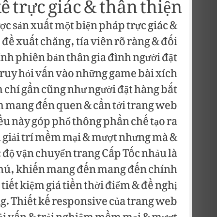
ế trực giác & thân thiện
c sản xuất một biện pháp trực giác &
 đề xuất chăng, tía viên rõ ràng & đối
h phiên bản thân gia đình người đặt
truy hỏi vấn vào những game bài xích
m chí gần cũng như người đặt hàng bắt
m mang đến quen & cần tới trang web
ều này góp phổ thông phần chế tạo ra
h giải trí mềm mại & mượt nhưng mà &
 độ vận chuyển trang Cấp Tốc nhảu là
chú, khiến mang đến mang đến chính
tiết kiệm giá tiền thời điểm & đề nghị
ọng. Thiết kế responsive của trang web