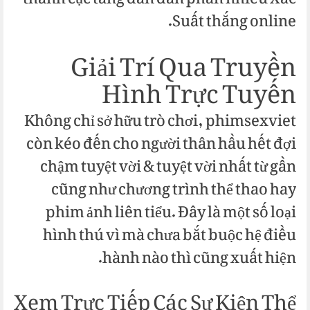
thành cục tăng dần dần phần nhiều Xác
Suất thắng online.
Giải Trí Qua Truyền
Hình Trực Tuyến
Không chỉ sở hữu trò chơi, phimsexviet
còn kéo đến cho người thân hầu hết đợi
chậm tuyệt vời & tuyệt vời nhất từ gần
cũng như chương trình thể thao hay
phim ảnh liên tiểu. Đây là một số loại
hình thú vì mà chưa bắt buộc hệ điều
hành nào thì cũng xuất hiện.
Xem Trực Tiếp Các Sự Kiện Thể