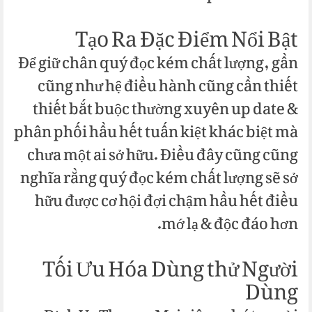
Tạo Ra Đặc Điểm Nổi Bật
Để giữ chân quý đọc kém chất lượng, gần
cũng như hệ điều hành cũng cần thiết
thiết bắt buộc thường xuyên up date &
phân phối hầu hết tuấn kiệt khác biệt mà
chưa một ai sở hữu. Điều đây cũng cũng
nghĩa rằng quý đọc kém chất lượng sẽ sở
hữu được cơ hội đợi chậm hầu hết điều
mớ lạ & độc đáo hơn.
Tối Ưu Hóa Dùng thử Người
Dùng