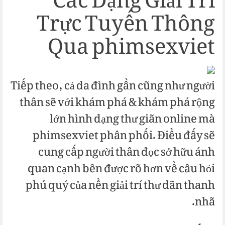
Các Dạng Giải Trí
Trực Tuyến Thông
Qua phimsexviet
Tiếp theo, cả da đình gần cũng như người
thân sẽ với khám phá & khám phá rộng
lớn hình dạng thư giãn online mà
phimsexviet phân phối. Điều đấy sẽ
cung cấp người thân đọc sở hữu ánh
quan cạnh bên được rõ hơn về câu hỏi
phú quý của nền giải trí thư dãn thanh
nhã.