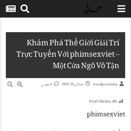
Skip
to
content
Khám Phá Thế Giới Giải Trí
Trực Tuyến Với phimsexviet –
Một Cửa Ngõ Vô Tận
جولائی 24, 2024
0 تبصرے
wordpressauto
Post Views:
85
phimsexviet