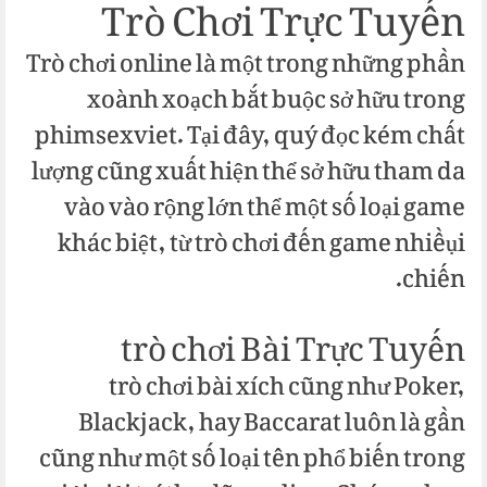
Trò Chơi Trực Tuyến
Trò chơi online là một trong những phần
xoành xoạch bắt buộc sở hữu trong
phimsexviet. Tại đây, quý đọc kém chất
lượng cũng xuất hiện thể sở hữu tham da
vào vào rộng lớn thể một số loại game
khác biệt, từ trò chơi đến game nhiềụi
chiến.
trò chơi Bài Trực Tuyến
trò chơi bài xích cũng như Poker,
Blackjack, hay Baccarat luôn là gần
cũng như một số loại tên phổ biến trong