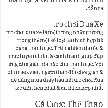
thành cục tất yêu rời mắt khỏi trận hình
dẫn ra.
trò chơi Đua Xe
trò chơi đua xe là một trong những trong
trong thể một số loại ưa thích hợp bè
đảng thành cục. Trải nghiệm da tốc &
mức tuyên chiến & cạnh tranh giúp đáp
ứng cảm giác hồi hộp cho thành cục. Với
phimsexviet, người thân đối chọi giản &
dễ dàng mua thấy hầu hết trò chơi đua
xe tiên tiến nhất & ưa thích hợp nhất.
Cá Cược Thể Thao