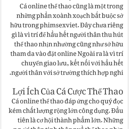
Cá online thể thao cũng là một trong
những phần xoành xoạch bắt buộc sở
hữu trong phimsexviet. Đây chưa riêng
gì là vì trí để hầu hết người thân thu hút
thể thao nhịn nhường cũng như sở hữu
tham da vào đặt online Ngoài ra là vì trí
chuyển giao lưu, kết nối với hầu hết
người thân với sở trường thích hợp nghi.
Lợi Ích Của Cá Cược Thể Thao
Cá online thể thao đáp ứng cho quý đọc
kém chất lượng rộng lớn công dụng. Đầu
tiên là cơ hội thành phầm lớn. Những