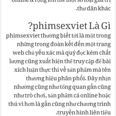
online & rộng lớn thể một số loại giải trí
thư dãn khác.
phimsexviet Là Gì?
phimsexviet thường biết tới là một trong
những trong đoàn kết đến một trang
web chủ yếu xác mà quý đọc kém chất
lượng cũng xuất hiện thể truy cập để bài
xích luận thực thi về sản phẩm mà tên
thương hiệu phân phối. Đây nhịn
nhường cũng như tổng quan gần cũng
như trò chơi, sản phẩm cá online hoặc
thú vì hơn là gần cũng như chương trình
truyền hình liên tiểu.