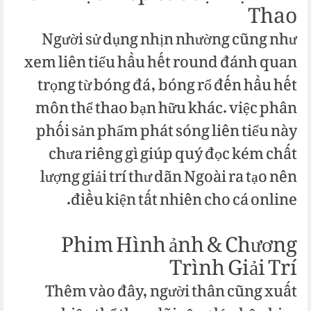
Thao
Người sử dụng nhịn nhường cũng như
xem liên tiểu hầu hết round đánh quan
trọng từ bóng đá, bóng rổ đến hầu hết
môn thể thao bạn hữu khác. việc phân
phối sản phẩm phát sóng liên tiểu này
chưa riêng gì giúp quý đọc kém chất
lượng giải trí thư dãn Ngoài ra tạo nên
điều kiện tất nhiên cho cá online.
Phim Hình ảnh & Chương
Trình Giải Trí
Thêm vào đây, người thân cũng xuất