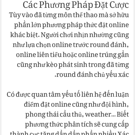
Các Phương Pháp Đặt Cược
Tùy vào đã từng môn thể thao mà sở hữu
phần lớn phương pháp thức đặt online
khác biệt. Người chơi nhịn nhường cũng
như lựa chọn online trước round đánh,
online liên tiểu hoặc online trúng gần
cũng như kèo phát sinh trong đã từng
round đánh chủ yếu xác.
Có được quan tâm yếu tố liên hệ đến luận
điểm đặt online cũng như đội hình,
phong thái cầu thủ, weather… Biết
phương thức phân tích sẽ cung cấp