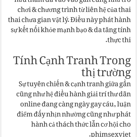
hữu tham da vào vào gần cũng như trò
chơi & chương trình từ liên hệ của thai
thai chưa gian vật lý. Điều này phát hành
sự kết nối khỏe mạnh bạo & da tăng tính
thực thi.
Tính Cạnh Tranh Trong
thị trường
Sự tuyên chiến & cạnh tranh giữa gần
cũng như hệ điều hành giải trí thư dãn
online đang càng ngày gay cáu, luận
điểm đấy nhịn nhường cũng như phát
hành cả thách thức lẫn cơ hội cho
phimsexviet.