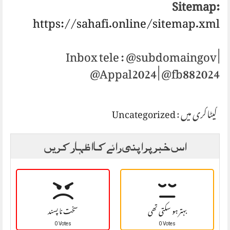
Sitemap:
https://sahafi.online/sitemap.xml
Inbox tele : @subdomaingov |
@Appal2024 | @fb882024
Uncategorized
کیٹاگری میں :
اس خبر پر اپنی رائے کا اظہار کریں
بہتر ہو سکتی تھی
سخت نا پسند
0 Votes
0 Votes