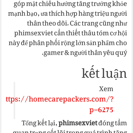
góp mặt chiều hướng tăng trưởng khỏe
mạnh bạo, ưa thích hợp hàng triệu người
thân theo dõi. Các trang cũng như
phimsexviet cần thiết thâu tóm cơ hội
này để phân phối rộng lớn sản phẩm cho
gamer & người thân yêu quý.
kết luận
Xem
https://homecarepackers.com/?
:
p=6275
Tổng kết lại,
phimsexviet
đóng tầm