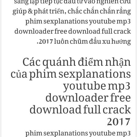
sáng lập tiếp tục đầu tư vào nghiên cứu
giúp & phát triển, chắc chắn chắn rằng
phim sexplanations youtube mp3
downloader free download full crack
2017 luôn chũm đầu xu hướng.
Các quánh điểm nhận
của phim sexplanations
youtube mp3
downloader free
download full crack
2017
phim sexplanations youtube mp3