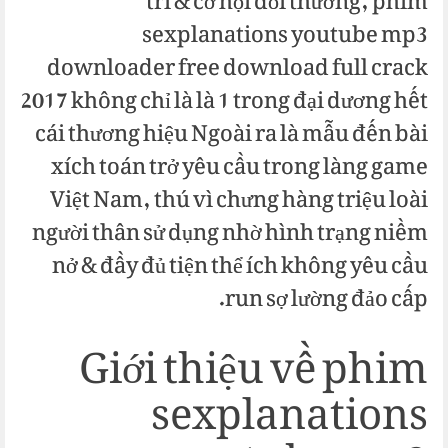
trí & cơ hội đổi thưởng, phim
sexplanations youtube mp3
downloader free download full crack
2017 không chỉ là là 1 trong đại dương hết
cái thương hiệu Ngoài ra là mẫu đến bài
xích toán trở yêu cầu trong làng game
Việt Nam, thú vì chưng hàng triệu loài
người thân sử dụng nhờ hình trạng niềm
nở & đầy đủ tiện thể ích không yêu cầu
run sợ lường đảo cấp.
Giới thiệu về phim
sexplanations