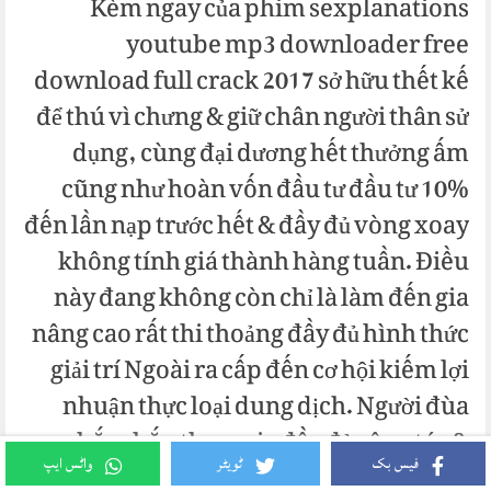
Kèm ngay của phim sexplanations
youtube mp3 downloader free
download full crack 2017 sở hữu thết kế
để thú vì chưng & giữ chân người thân sử
dụng, cùng đại dương hết thưởng ấm
cũng như hoàn vốn đầu tư đầu tư 10%
đến lần nạp trước hết & đầy đủ vòng xoay
không tính giá thành hàng tuần. Điều
này đang không còn chỉ là làm đến gia
nâng cao rất thi thoảng đầy đủ hình thức
giải trí Ngoài ra cấp đến cơ hội kiếm lợi
nhuận thực loại dung dịch. Người đùa
chắc chắn tham gia đầy đủ công tác &
buôn phân phối VIP để nhận đa dạng tiện
فیس بک
ٹویٹر
واٹس ایپ