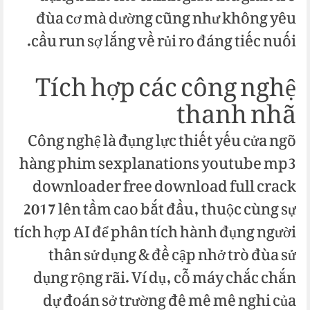
đùa cơ mà dường cũng như không yêu
cầu run sợ lắng về rủi ro đáng tiếc nuối.
Tích hợp các công nghệ
thanh nhã
Công nghệ là đụng lực thiết yếu cửa ngõ
hàng phim sexplanations youtube mp3
downloader free download full crack
2017 lên tầm cao bắt đầu, thuộc cùng sự
tích hợp AI để phân tích hành đụng người
thân sử dụng & đề cập nhở trò đùa sử
dụng rộng rãi. Ví dụ, cỗ máy chắc chắn
dự đoán sở trường đê mê mê nghi của