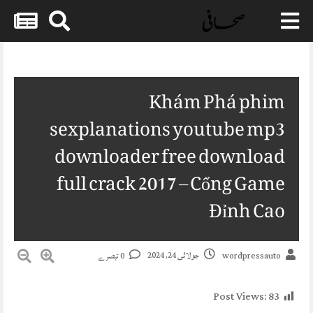
Skip
to
content
Khám Phá phim
sexplanations youtube mp3
downloader free download
full crack 2017 – Cổng Game
Đỉnh Cao
جولائی 24, 2024
0 تبصرے
wordpressauto
Post Views:
83