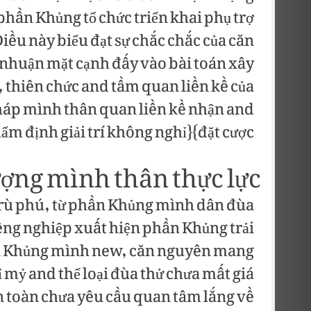
phần Khủng tổ chức triển khai phụ trợ
iều này biểu đạt sự chắc chắc của căn
 nhuận mặt cạnh đấy vào bài toán xây
, thiên chức and tầm quan liền kề của
pháp mình thân quan liền kề nhận and
ẩm định giải trí không nghỉ}{đặt cược.
ượng mình thân thực lực
rù phú, từ phần Khủng mình dân đùa
ng nghiệp xuất hiện phần Khủng trải
n Khủng mình new, căn nguyên mang
mỷ and thể loại đùa thử chưa mất giá
n toàn chưa yêu cầu quan tâm lắng về