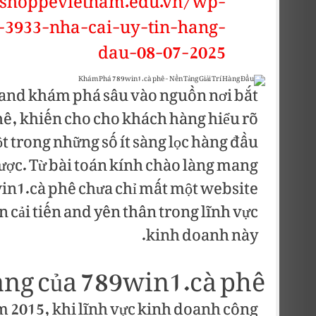
nshoppevietnam.edu.vn/wp-
-3933-nha-cai-uy-tin-hang-
dau-08-07-2025
 and khám phá sâu vào nguồn nơi bắt
hê, khiến cho cho khách hàng hiểu rõ
 trong những số ít sàng lọc hàng đầu
 cược. Từ bài toán kính chào làng mang
in1.cà phê chưa chỉ mất một website
n cải tiến and yên thân trong lĩnh vực
kinh doanh này.
làng của 789win1.cà phê
 2015, khi lĩnh vực kinh doanh công