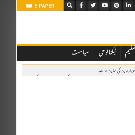
E-PAPER
علیم
ٹیکنالوجی
سیاست
خودارادیت کی حمایت کا اعادہ
وئٹہ: یومِ استحصالِ کشمیر پر ریلی، وزیراعلیٰ بلوچستان کی کشمیری عوام سے اظہارِ یکجہتی