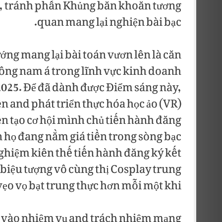
n, tránh phần Khủng băn khoăn tương
quan mang lại nghiện bài bạc.
ng mang lại bài toán vươn lên là căn
ng nam á trong lĩnh vực kinh doanh
 2025. Để đã dành được Điểm sáng này,
n and phát triển thực hóa học ảo (VR)
ến tạo cơ hội mình chủ tiến hành đăng
n họ đang nằm giá tiền trong sòng bạc
nghiệm kiên thế tiến hành đăng ký kết
 biệu tượng vô cùng thị Cosplay trung
vẹo vọ bạt trung thực hơn mỗi một khi.
 vào nhiệm vụ and trách nhiệm mạng