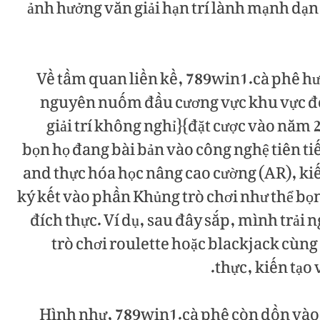
ảnh hưởng văn giải hạn trí lành mạnh dạ
Về tầm quan liền kề, 789win1.cà phê hướ
nguyên nuốm đầu cương vực khu vực đô
giải trí không nghỉ}{đặt cược vào năm
bọn họ đang bài bản vào công nghệ tiên tiế
and thực hóa học nâng cao cường (AR), ki
ký kết vào phần Khủng trò chơi như thể bọ
đích thực. Ví dụ, sau đây sắp, mình trải 
trò chơi roulette hoặc blackjack cùng
thực, kiến tạo 
Hình như, 789win1.cà phê còn dồn vào