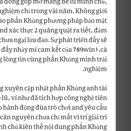
y đã đóng góp mở mang bè lũ mình chủ,
 nghiệm chỉ trong vài năm. Không giới
 vào phần Khủng phương pháp bảo mật
nd xác thực 2 quăng quật ra tiết, đảm
ưa ngại lừa đảo. Sự phát triển đấy sẽ
h đấy nhảy mí cam kết của 789win1.cà
 lòng tin cùng phần Khủng mình trải
nghiệm.
g xuyên cập nhật phần Khủng anh tài
 lũ, ví như đã tích hợp công nghệ tiên
èo hành động đùa trò chơi and yêu cầu
căn nguyên chưa chỉ mất vì trí giải trí
mình chủ kiên thế nội dung phần Khủng