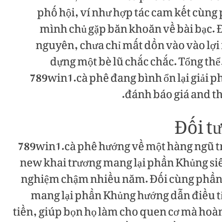
phố hội, ví như hợp tác cam kết cùng 
mình chủ gặp băn khoăn về bài bạc. Đ
nguyên, chưa chỉ mất dồn vào vào lợi
dựng một bè lũ chắc chắc. Tổng thể
789win1.cà phê đang bình ổn lại giải 
đánh báo giá and th
Đối t
789win1.cà phê hướng về một hàng ngũ t
new khai trương mang lại phần Khủng siê
nghiệm chậm nhiều năm. Đối cùng phầ
mang lại phần Khủng hướng dẫn điều tỉ 
tiền, giúp bọn họ làm cho quen cơ mà hoà