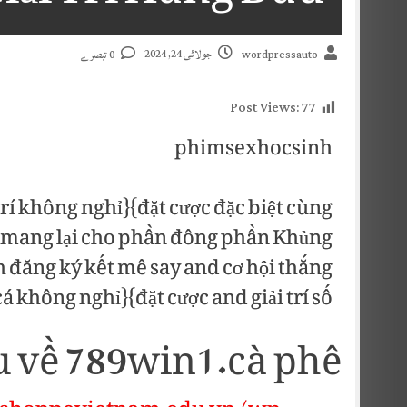
جولائی 24, 2024
0 تبصرے
wordpressauto
Post Views:
77
phimsexhocsinh
rí không nghỉ}{đặt cược đặc biệt cùng
o, mang lại cho phần đông phần Khủng
 đăng ký kết mê say and cơ hội thắng
 không nghỉ}{đặt cược and giải trí số.
ệu về 789win1.cà phê