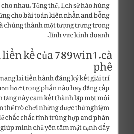
 cho nhau. Tổng thể, lịch sử hào hùng
chứng cho bài toán kiên nhẫn and bỗng
 là chúng thành một tượng trưng trong
lĩnh vực kinh doanh.
liền kề của 789win1.cà
phê
ang lại tiến hành đăng ký kết giải trí
 bọn họ ở trong phần nào hay đẳng cấp
n tảng này cam kết thành lập một môi
oàn thể trò chơi những được thử nghiệm
để chắc chắc tính trùng hợp and phân
ất giúp mình chủ yên tâm mặt cạnh đấy