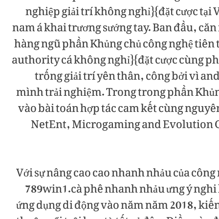
nghiệp giải trí không nghỉ}{đặt cược tạ
nam á khai trương sướng tay. Ban đầu, căn
hàng ngũ phần Khủng chủ công nghệ tiên t
authority cá không nghỉ}{đặt cược cùng 
trống giải trí yên thân, công bởi vì
mình trải nghiệm. Trong trong phần Khủ
vào bài toán hợp tác cam kết cùng nguyên
NetEnt, Microgaming and Evolution G
Với sự nâng cao cao nhanh nhảu của công n
789win1.cà phê nhanh nhảu ưng ý nghi bở
ứng dụng di động vào năm năm 2018, kiến 