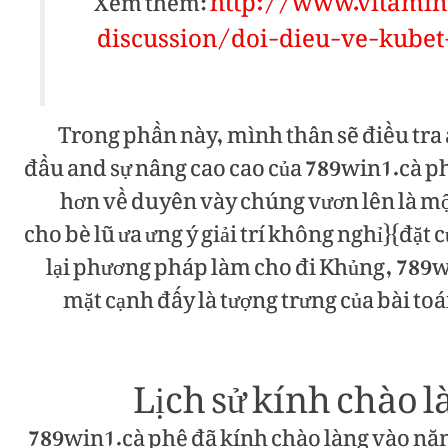
http://www.vitami
Xem thêm:
discussion/doi-dieu-ve-kubet
Trong phần này, mình thân sẽ điều tra
đầu and sự nâng cao cao của 789win1.cà p
hơn về duyên vày chúng vươn lên là một
cho bè lũ ưa ưng ý giải trí không nghỉ}{đặt
lại phương pháp làm cho đi Khủng, 789w
mặt cạnh đấy là tượng trưng của bài toá
Lịch sử kính chào 
789win1.cà phê đã kính chào làng vào năm