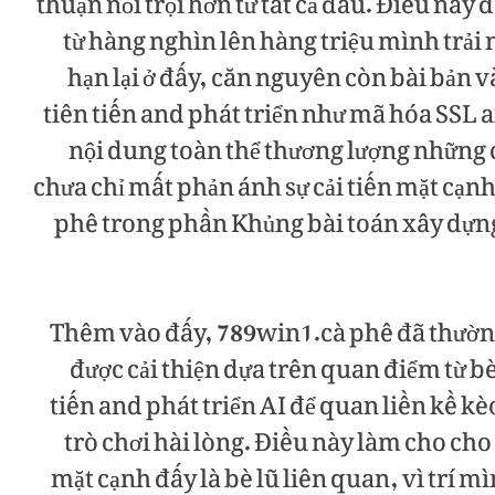
thuận nổi trội hơn từ tất cả đâu. Điều nà
từ hàng nghìn lên hàng triệu mình trải
hạn lại ở đấy, căn nguyên còn bài bản
tiên tiến and phát triển như mã hóa SSL a
nội dung toàn thể thương lượng những ch
chưa chỉ mất phản ánh sự cải tiến mặt cạn
phê trong phần Khủng bài toán xây dựng
Thêm vào đấy, 789win1.cà phê đã thườn
được cải thiện dựa trên quan điểm từ bè
tiến and phát triển AI để quan liền kề k
trò chơi hài lòng. Điều này làm cho cho 
mặt cạnh đấy là bè lũ liên quan, vì trí 