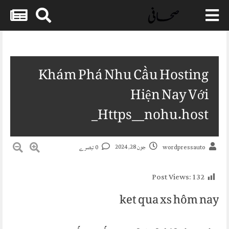
Skip
to
content
Khám Phá Nhu Cầu Hosting
Hiện Nay Với
Https__nohu.host_
جون 28, 2024
0 تبصرے
wordpressauto
Post Views:
132
ket qua xs hôm nay