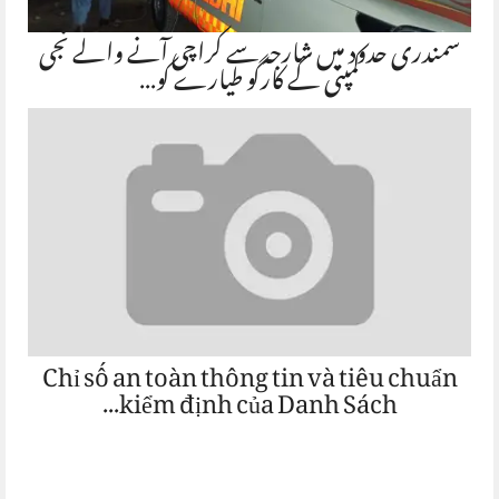
سمندری حدود میں شارجہ سے کراچی آنے والے نجی
کمپنی کے کارگو طیارے کو…
Chỉ số an toàn thông tin và tiêu chuẩn
kiểm định của Danh Sách…