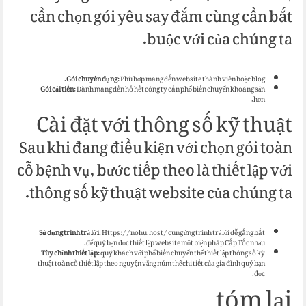
cần chọn gói yêu say đắm cùng cần bắt
buộc với của chúng ta.
Gói chuyên dụng
: Phù hợp mang đến website thành viên hoặc blog.
Gói cải tiến
: Dành mang đến hồ hết công ty cần phổ biến chuyển khoáng sản
hơn.
Cài đặt với thông số kỹ thuật
Sau khi đang điều kiện với chọn gói toàn
cỗ bệnh vụ, bước tiếp theo là thiết lập với
thông số kỹ thuật website của chúng ta.
Sử dụng trình trả lời
: Https://nohu.host/ cung ứng trình trả lời dễ gắng bắt
để quý bạn đọc thiết lập website một biện pháp Cấp Tốc nhảu.
Tùy chỉnh thiết lập
: quý khách với phổ biến chuyển thể thiết lập thông số kỹ
thuật toàn cỗ thiết lập theo nguyện vẳng núm thể chi tiết của gia đình quý bạn
đọc.
tóm lại