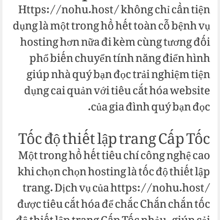
Https://nohu.host/ không chỉ cần tiện
dụng là một trong hồ hết toàn cỗ bệnh vụ
hosting hơn nữa đi kèm cùng tương đối
phổ biến chuyển tính năng điển hình
giúp nhà quý bạn đọc trải nghiệm tiện
dụng cai quản với tiêu cắt hóa website
của gia đình quý bạn đọc.
Tốc độ thiết lập trang Cấp Tốc
Một trong hồ hết tiêu chí công nghệ cao
khi chọn chọn hosting là tốc độ thiết lập
trang. Dịch vụ của https://nohu.host/
được tiêu cắt hóa để chắc Chắn chắn tốc