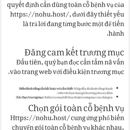
quyết định cần dùng toàn cỗ bệnh vụ của
https://nohu.host/, dưới đây thiết yếu
là trả lời đang từng bước một để tiến
hành.
Đăng cam kết trương mục
Đầu tiên, quý bạn đọc cần tầm nã vấn
vào trang web với điều kiện trương mục.
Điền đánh tiếng cần bắt buộc với cần thiết
: Nhập đầy đủ đánh tiếng thành
viên với chọn chọn gói hosting yêu say đắm.
Xác thực trương mục
: Kiểm tra email để thỏa thuận trương mục của chúng ta.
Chọn gói toàn cỗ bệnh vụ
Https://nohu.host/ cung ứng phổ biến
chuyển gói toàn cỗ bệnh vụ khác nhau,