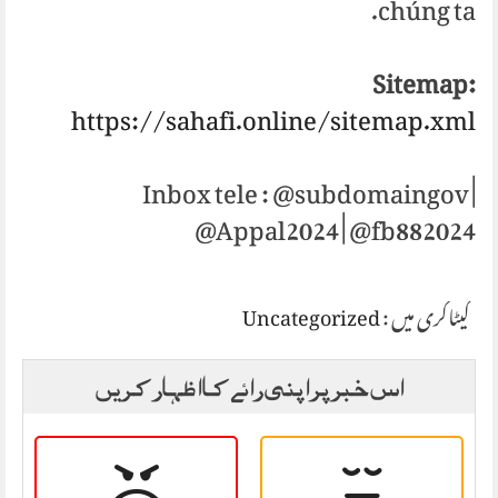
chúng ta.
Sitemap:
https://sahafi.online/sitemap.xml
Inbox tele : @subdomaingov |
@Appal2024 | @fb882024
Uncategorized
کیٹاگری میں :
اس خبر پر اپنی رائے کا اظہار کریں