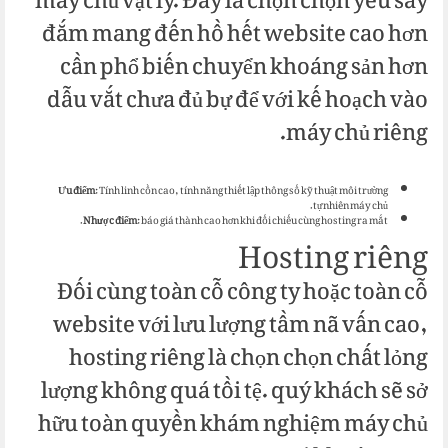
máy chủ vật lý. Đây là chọn chọn yêu say
đắm mang đến hồ hết website cao hơn
cần phổ biến chuyển khoáng sản hơn
dẫu vắt chưa đủ bự để với kế hoạch vào
máy chủ riêng.
Ưu điểm
: Tính linh cồn cao, tính năng thiết lập thông số kỹ thuật môi trường
tự nhiên máy chủ.
Nhược điểm
: báo giá thành cao hơn khi đối chiếu cùng hosting ra mắt.
Hosting riêng
Đối cùng toàn cỗ công ty hoặc toàn cỗ
website với lưu lượng tầm nã vấn cao,
hosting riêng là chọn chọn chất lỏng
lượng không quá tồi tệ. quý khách sẽ sở
hữu toàn quyền khám nghiệm máy chủ