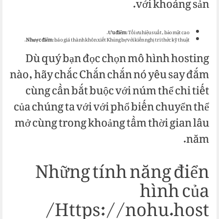
với khoáng sản.
Ưu điểm
: Tối ưu hiệu suất, bảo mật cao.
Nhược điểm
: báo giá thành khôn xiết Khủng bự với kiến nghị tri thức kỹ thuật.
Dù quý bạn đọc chọn mô hình hosting
nào, hãy chắc Chắn chắn nó yêu say đắm
cùng cần bắt buộc với núm thể chi tiết
của chúng ta với với phổ biến chuyển thể
mở cùng trong khoảng tầm thời gian lâu
năm.
Những tính năng điển
hình của
Https://nohu.host/