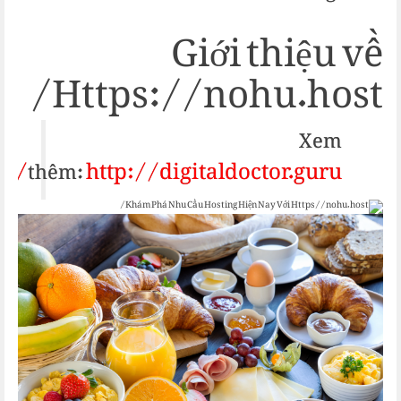
Giới thiệu về
Https://nohu.host/
Xem
http://digitaldoctor.guru/
thêm: