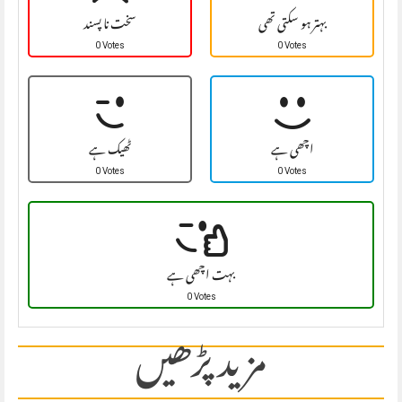
بہتر ہو سکتی تھی
سخت نا پسند
0 Votes
0 Votes
اچھی ہے
ٹھیک ہے
0 Votes
0 Votes
بہت اچھی ہے
0 Votes
مزید پڑھیں