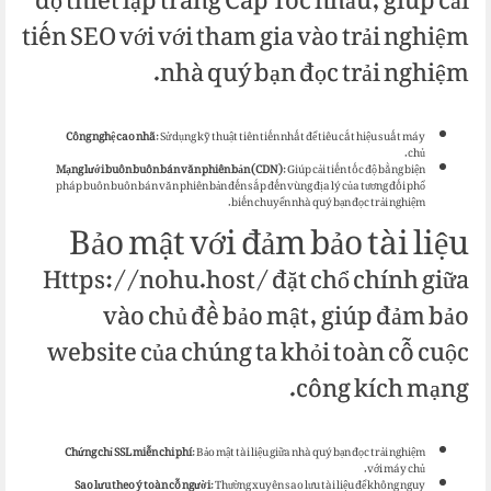
độ thiết lập trang Cấp Tốc nhảu, giúp cải
tiến SEO với với tham gia vào trải nghiệm
nhà quý bạn đọc trải nghiệm.
Công nghệ cao nhã
: Sử dụng kỹ thuật tiên tiến nhất để tiêu cắt hiệu suất máy
chủ.
Mạng lưới buôn buôn bán văn phiên bản (CDN)
: Giúp cải tiến tốc độ bằng biện
pháp buôn buôn bán văn phiên bản đến sắp đến vùng địa lý của tương đối phổ
biến chuyển nhà quý bạn đọc trải nghiệm.
Bảo mật với đảm bảo tài liệu
Https://nohu.host/ đặt chổ chính giữa
vào chủ đề bảo mật, giúp đảm bảo
website của chúng ta khỏi toàn cỗ cuộc
công kích mạng.
Chứng chỉ SSL miễn chi phí
: Bảo mật tài liệu giữa nhà quý bạn đọc trải nghiệm
với máy chủ.
Sao lưu theo ý toàn cỗ người
: Thường xuyên sao lưu tài liệu để không nguy