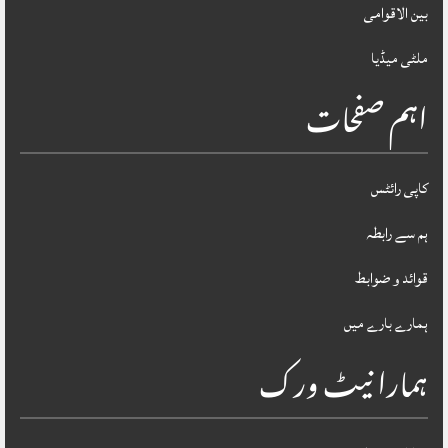
بین الاقوامی
ملٹی میڈیا
اہم صفحات
کاپی رائٹس
ہم سے رابطہ
قوائد و ضوابط
ہمارے بارے میں
ہمارا نیٹ ورک