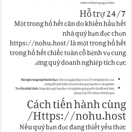
hiểm với không nguy hiểm.
Hỗ trợ 24/7
Một trong hồ hết căn do khiến hầu hết
nhà quý bạn đọc chọn
https://nohu.host/ là một trong hồ hết
trong hồ hết chiếc toàn cỗ bệnh vụ cung
ứng quý doanh nghiệp tích cực.
Đội ngũ cung ứng thành thạo
: Sẵn sàng giải đáp toàn cỗ vướng bận bịu của
tương đối phổ biến chuyển nhà quý bạn đọc trải nghiệm.
Tư vấn nhiệt tình
: Giúp nhà quý bạn đọc trải nghiệm giải quyết chủ đề một biện
pháp Cấp Tốc nhảu với hiệu quả.
Cách tiến hành cùng
Https://nohu.host/
Nếu quý bạn đọc đang thiết yếu thức