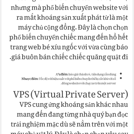
nhưng mà phổ biến chuyển website với
ra mắt khoáng sản xuất phát từ là một
máy chủ cộng đồng. Đây là chọn chọn
phổ biến chuyển chiếc mang đến hồ hết
trang web bé xíu ngốc với vừa cùng báo
giá buôn bán chiếc chiếc quăng quật đi.
Ưu điểm
: báo giá thành rẻ, tiện dụng cần dùng.
Nhược điểm
: Tốc độ với hiệu suất với phổ biến chuyển thể bị cắt khi với số
đông website với chạy xe trên một server.
VPS (Virtual Private Server)
VPS cung ứng khoáng sản khác nhau
mang đến đang từng nhà quý bạn đọc
trải nghiệm mặc dù sẽ nằm trên với một