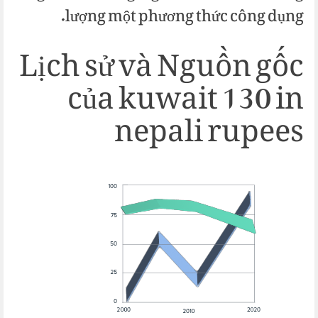
lượng một phương thức công dụng.
Lịch sử và Nguồn gốc
của kuwait 130 in
nepali rupees