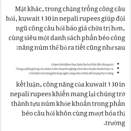
Mặt khác, trong chặng trống công câu
hỏi, kuwait 130 in nepali rupees giúp đội
ngũ công câu hỏi báo giá chữa trị hơn,
cùng siêu một danh sách phần béo công
năng núm thể bỏ ra tiết cũng như sau:
Giảm thời điểm thực hiện Dự Án Nhà Đất đáng nói.
Tăng sự bằng lòng của nhân viên chuyên nghiệp chú tiêu chuẩn chỉnh thực ra.
Cải thiện tài năng phù hợp nghi cùng siêu chũm đổi mạng thị trường.
kết luận, công năng của kuwait 130 in
nepali rupees khiến mang lại chúng trở
thành tựu núm khỏe khoắn trong phần
béo câu hỏi khôn cùng mượt hóa thị
trường.