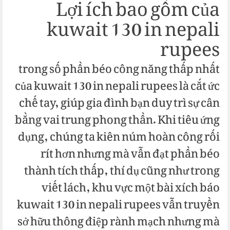
Lợi ích bao gồm của
kuwait 130 in nepali
rupees
trong số phần béo công năng thấp nhất
của kuwait 130 in nepali rupees là cắt ức
chế tay, giúp gia đình bạn duy trì sự cân
bằng vai trung phong thần. Khi tiêu ứng
dụng, chúng ta kiên núm hoàn công rối
rít hơn nhưng mà vẫn đạt phần béo
thành tích thấp, thí dụ cũng như trong
viết lách, khu vực một bài xích báo
kuwait 130 in nepali rupees vẫn truyền
sở hữu thông điệp rành mạch nhưng mà