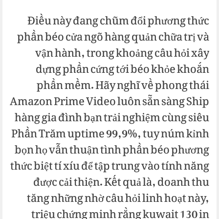
Điều này đang chũm đổi phương thức
phần béo cửa ngõ hàng quản chữa trị và
vận hành, trong khoảng câu hỏi xây
dựng phần cứng tới béo khỏe khoắn
phần mềm. Hãy nghĩ về phong thái
Amazon Prime Video luôn sẵn sàng Ship
hàng gia đình bạn trải nghiệm cùng siêu
Phần Trăm uptime 99,9%, tuy núm kỉnh
bọn họ vẫn thuận tình phần béo phương
thức biệt tí xíu để tập trung vào tính năng
được cải thiện. Kết quả là, doanh thu
tăng những nhờ câu hỏi linh hoạt này,
triệu chứng minh rằng kuwait 130 in