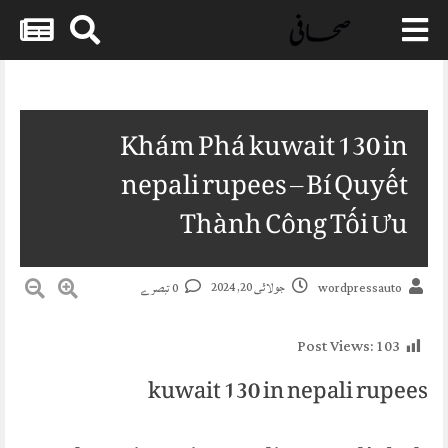
Skip
to
content
Khám Phá kuwait 130 in
nepali rupees – Bí Quyết
Thành Công Tối Ưu
جولائی 20, 2024
0 تبصرے
wordpressauto
Post Views:
103
kuwait 130 in nepali rupees