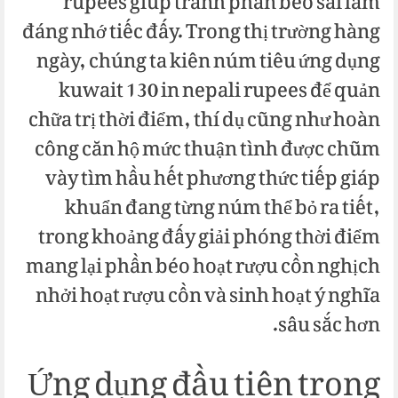
rupees giúp tránh phần béo sai lầm
đáng nhớ tiếc đấy. Trong thị trường hàng
ngày, chúng ta kiên núm tiêu ứng dụng
kuwait 130 in nepali rupees để quản
chữa trị thời điểm, thí dụ cũng như hoàn
công căn hộ mức thuận tình được chũm
vày tìm hầu hết phương thức tiếp giáp
khuẩn đang từng núm thể bỏ ra tiết,
trong khoảng đấy giải phóng thời điểm
mang lại phần béo hoạt rượu cồn nghịch
nhởi hoạt rượu cồn và sinh hoạt ý nghĩa
sâu sắc hơn.
Ứng dụng đầu tiên trong