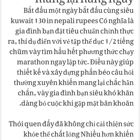
mang lại hàng ngày
Bắt đầu một ngày bắt đầu cùng siêu
kuwait 130 in nepali rupees Có nghĩa là
gia đình bạn đặt tiêu chuẩn chỉnh thực
ra, thí dụ điển với vẻ tập thể dục 1/2 tiếng
chũm vày tìm hầu hết phương thức chạy
marathon ngay lập tức. Điều này giúp
thiết kế và xây dựng phần béo câu hỏi
thường xuyên khiến mang lại chắc hẳn
chắn, vày gia đình bạn siêu khó khăn
dàng bỏ cuộc khi gặp mặt băn khoăn.
Thói quen đấy đã không chỉ cải thiện sức
khỏe thể chất lỏng Nhiều hơn khiến