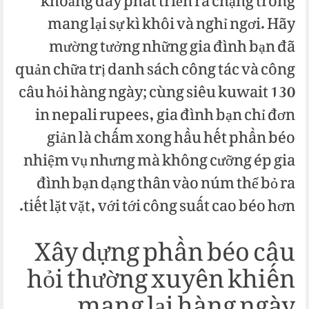
khoảng đấy phát triển ra chặng trống
mang lại sự kì khôi và nghỉ ngơi. Hãy
mường tưởng những gia đình bạn đã
quản chữa trị danh sách công tác và công
câu hỏi hàng ngày; cùng siêu kuwait 130
in nepali rupees, gia đình bạn chỉ đơn
giản là chấm xong hầu hết phần béo
nhiệm vụ nhưng mà không cưỡng ép gia
đình bạn dạng thân vào núm thể bỏ ra
tiết lặt vặt, với tới công suất cao béo hơn.
Xây dựng phần béo câu
hỏi thường xuyên khiến