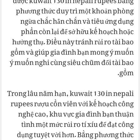
được kuwait 130 in nepali rupees bằng
phương thức duy trì một khoản phòng
ngừa chắc hẳn chắn và tiêu ứng dụng
phần còn lại để sở hữu kế hoạch hoặc
hưởng thụ. Điều này tránh rủi ro tài bao
gồm và giúp gia đình bạn mong ý muốn
ý muốn nghi cùng siêu chũm đổi tài bao
gồm.
Trong lâu năm hạn, kuwait 130 in nepali
rupees rượu cồn viên với kế hoạch công
nghệ cao, khu vực gia đình bạn thuận
tình một mức rủi ro tí xíu để đạt công
dụng tuyệt vời hơn. Bằng phương thức