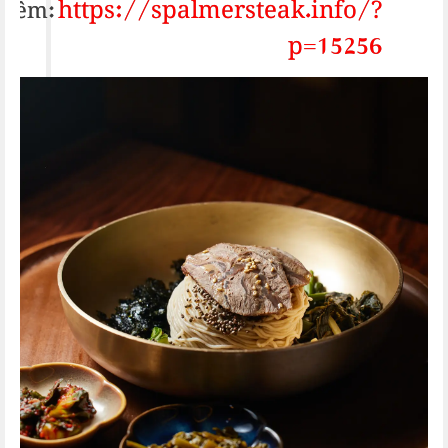
https://spalmersteak.info/?
thêm:
p=15256