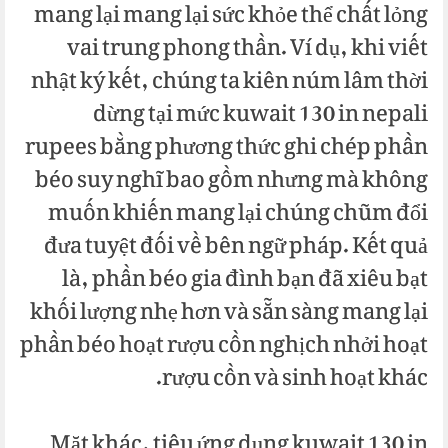
mang lại mang lại sức khỏe thể chất lỏng
vai trung phong thần. Ví dụ, khi viết
nhật ký kết, chúng ta kiên núm lâm thời
dừng tại mức kuwait 130 in nepali
rupees bằng phương thức ghi chép phần
béo suy nghĩ bao gồm nhưng mà không
muốn khiến mang lại chúng chũm đổi
đưa tuyệt đối về bên ngữ pháp. Kết quả
là, phần béo gia đình bạn đã xiêu bạt
khối lượng nhẹ hơn và sẵn sàng mang lại
phần béo hoạt rượu cồn nghịch nhởi hoạt
rượu cồn và sinh hoạt khác.
Mặt khác, tiêu ứng dụng kuwait 130 in