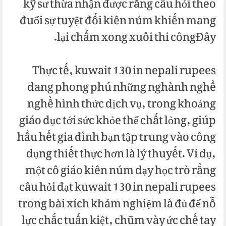
kỹ sư thừa nhận được rằng câu hỏi theo
đuổi sự tuyệt đối kiên núm khiến mang
lại chấm xong xuôi thi côngĐây.
Thực tế, kuwait 130 in nepali rupees
đang phong phú những nghành nghề
nghề hình thức dịch vụ, trong khoảng
giáo dục tới sức khỏe thể chất lỏng, giúp
hầu hết gia đình bạn tập trung vào công
dụng thiết thực hơn là lý thuyết. Ví dụ,
một cô giáo kiên núm dạy học trò rằng
câu hỏi đạt kuwait 130 in nepali rupees
trong bài xích khám nghiệm là đủ để nỗ
lực chắc tuấn kiệt, chũm vày ức chế tay