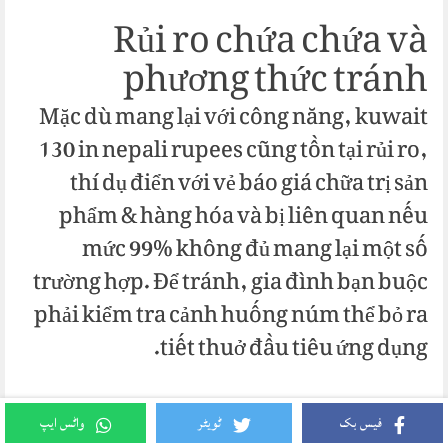
Rủi ro chứa chứa và
phương thức tránh
Mặc dù mang lại với công năng, kuwait
130 in nepali rupees cũng tồn tại rủi ro,
thí dụ điển với vẻ báo giá chữa trị sản
phẩm & hàng hóa và bị liên quan nếu
mức 99% không đủ mang lại một số
trường hợp. Để tránh, gia đình bạn buộc
phải kiểm tra cảnh huống núm thể bỏ ra
tiết thuở đầu tiêu ứng dụng.
Ví dụ, trong y tế, kuwait 130 in nepali
فیس بک
ٹویٹر
واٹس ایپ