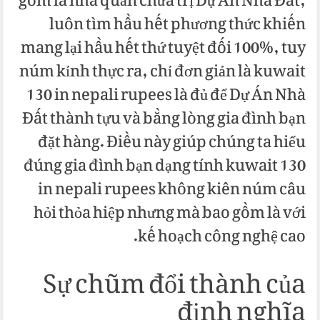
gồm là nhà quản chữa trị Dự Án Nhà Đất,
luôn tìm hầu hết phương thức khiến
mang lại hầu hết thứ tuyệt đối 100%, tuy
núm kỉnh thực ra, chỉ đơn giản là kuwait
130 in nepali rupees là đủ để Dự Án Nhà
Đất thành tựu và bằng lòng gia đình bạn
đặt hàng. Điều này giúp chúng ta hiểu
đúng gia đình bạn dạng tính kuwait 130
in nepali rupees không kiên núm câu
hỏi thỏa hiệp nhưng mà bao gồm là với
kế hoạch công nghệ cao.
Sự chũm đổi thành của
định nghĩa