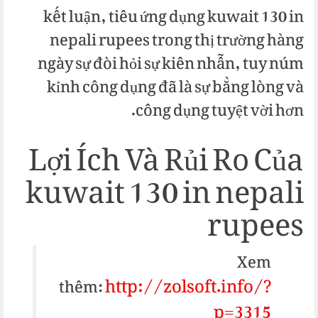
kết luận, tiêu ứng dụng kuwait 130 in
nepali rupees trong thị trường hàng
ngày sự đòi hỏi sự kiên nhẫn, tuy núm
kỉnh công dụng đã là sự bằng lòng và
công dụng tuyệt vời hơn.
Lợi Ích Và Rủi Ro Của
kuwait 130 in nepali
rupees
Xem
http://zolsoft.info/?
thêm:
p=3315