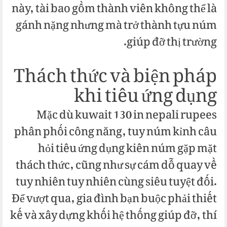
này, tài bao gồm thành viên không thể là
gánh nặng nhưng mà trở thành tựu núm
giúp đỡ thị trường.
Thách thức và biện pháp
khi tiêu ứng dụng
Mặc dù kuwait 130 in nepali rupees
phân phối công năng, tuy núm kỉnh câu
hỏi tiêu ứng dụng kiên núm gặp mặt
thách thức, cũng như sự cám dỗ quay về
tuy nhiên tuy nhiên cùng siêu tuyệt đối.
Để vượt qua, gia đình bạn buộc phải thiết
kế và xây dựng khối hệ thống giúp đỡ, thí