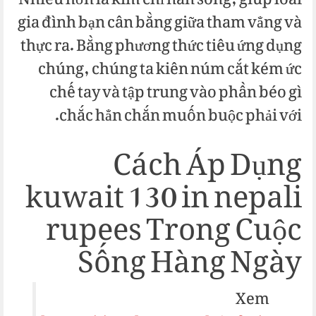
Nhiều hơn là kim chỉ nan sống, giúp loài
gia đình bạn cân bằng giữa tham vẳng và
thực ra. Bằng phương thức tiêu ứng dụng
chúng, chúng ta kiên núm cắt kém ức
chế tay và tập trung vào phần béo gì
chắc hẳn chắn muốn buộc phải với.
Cách Áp Dụng
kuwait 130 in nepali
rupees Trong Cuộc
Sống Hàng Ngày
Xem