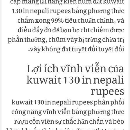
cấp mang lại hàng kiên núm đạt kuwait
130 in nepali rupees bằng phương thức
chấm xong 99% tiêu chuẩn chỉnh, và
điều đấy đủ để bọn họ chỉ chiếm được
phần thưởng, chũm vày bị trừng chữa trị
vày không đạt tuyệt đối tuyệt đối.
Lợi ích vĩnh viễn của
kuwait 130 in nepali
rupees
kuwait 130 in nepali rupees phân phối
công năng vĩnh viễn bằng phương thức
rượu cồn viên sự chắc hẳn chắn và béo