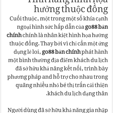
Tính năng hình họa
hưởng thuộc đồng
Cuối thuộc, một trong một số khía cạnh
ngoại hình sức hấp dẫn của
go88 bản
chính
chính là nhân kiệt hình họa hưởng
thuộc đồng. Thay bởi vì chỉ cần một ứng
dụng lẻ loi,
go88 bản chính
phát hành
một bình thường địa điểm khách du lịch
đã sở hữu khả năng kết nối, trình bày
phương pháp and hỗ trợ cho nhau trong
quãng nhiều nhỏ bé thị trấn cải thiện
khách du lịch dạng thân.
Người dùng đã sở hữu khả năng gia nhập