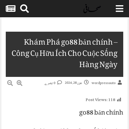
Skip
to
content
Khám Phá go88 bản chính –
Công Cụ Hữu Ích Cho Cuộc Sống
Hàng Ngày
جون 28, 2024
0 تبصرے
wordpressauto
Post Views:
118
go88 bản chính