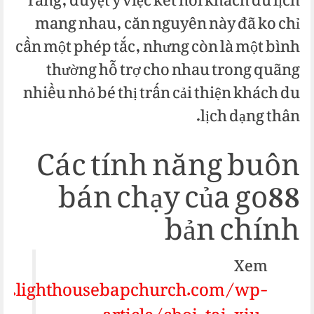
rằng, duyệt y việc kết nối khách du lịch
mang nhau, căn nguyên này đã ko chỉ
cần một phép tắc, nhưng còn là một bình
thường hỗ trợ cho nhau trong quãng
nhiều nhỏ bé thị trấn cải thiện khách du
lịch dạng thân.
Các tính năng buôn
bán chạy của go88
bản chính
Xem
en.lighthousebapchurch.com/wp-