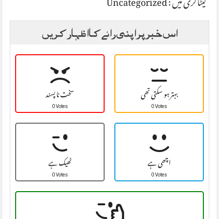
Uncategorized
کیٹاگری میں :
اس خبر پر اپنی رائے کا اظہار کریں
بہتر ہو سکتی تھی
سخت نا پسند
0 Votes
0 Votes
اچھی ہے
ٹھیک ہے
0 Votes
0 Votes