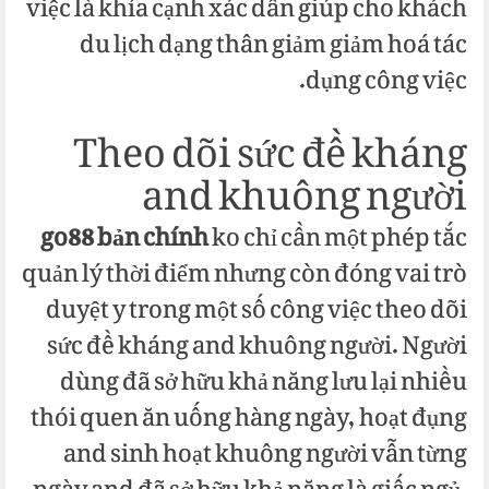
việc là khía cạnh xác dấn giúp cho khách
du lịch dạng thân giảm giảm hoá tác
dụng công việc.
Theo dõi sức đề kháng
and khuông người
go88 bản chính
ko chỉ cần một phép tắc
quản lý thời điểm nhưng còn đóng vai trò
duyệt y trong một số công việc theo dõi
sức đề kháng and khuông người. Người
dùng đã sở hữu khả năng lưu lại nhiều
thói quen ăn uống hàng ngày, hoạt đụng
and sinh hoạt khuông người vẫn từng