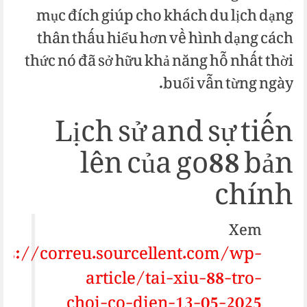
mục đích giúp cho khách du lịch dạng
thân thấu hiểu hơn về hình dạng cách
thức nó đã sở hữu khả năng hỗ nhất thời
buổi vẫn từng ngày.
Lịch sử and sự tiến
lên của go88 bản
chính
Xem
tps://correu.sourcellent.com/wp-
article/tai-xiu-88-tro-
choi-co-dien-13-05-2025