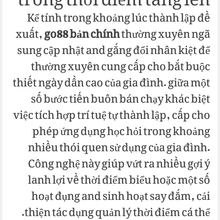
trong thời điểm tăng lên
Kể tính trong khoảng lúc thành lập đề
xuất,
go88 bản chính
thường xuyên ngã
sung cập nhật and gắng đổi nhân kiệt để
thường xuyên cung cấp cho bắt buộc
thiết ngày dần cao của gia đình. giữa một
số bước tiến buôn bán chạy khác biệt
việc tích hợp trí tuệ tự thành lập, cấp cho
phép ứng dụng học hỏi trong khoảng
nhiều thói quen sử dụng của gia đình.
Công nghệ này giúp vứt ra nhiều gợi ý
lanh lợi về thời điểm biểu hoặc một số
hoạt đụng and sinh hoạt say đắm, cải
thiện tác dụng quản lý thời điểm cá thể.