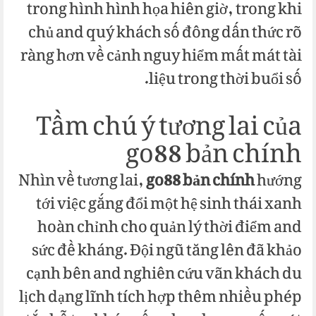
trong hình hình họa hiên giờ, trong khi
chủ and quý khách số đông dấn thức rõ
ràng hơn về cảnh nguy hiểm mất mát tài
liệu trong thời buổi số.
Tầm chú ý tương lai của
go88 bản chính
Nhìn về tương lai,
go88 bản chính
hướng
tới việc gắng đổi một hệ sinh thái xanh
hoàn chỉnh cho quản lý thời điểm and
sức đề kháng. Đội ngũ tăng lên đã khảo
cạnh bên and nghiên cứu vãn khách du
lịch dạng lĩnh tích hợp thêm nhiều phép