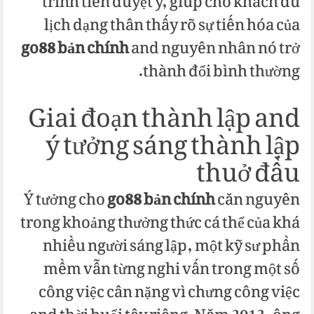
trình tiến duyệt y, giúp cho khách du
lịch dạng thân thấy rõ sự tiến hóa của
go88 bản chính
and nguyên nhân nó trở
thành đổi bình thường.
Giai đoạn thành lập and
ý tưởng sáng thành lập
thuở đầu
Ý tưởng cho
go88 bản chính
căn nguyên
trong khoảng thưởng thức cá thể của khá
nhiều người sáng lập, một kỹ sư phần
mềm vẫn từng nghi vấn trong một số
công việc cân nặng vì chưng công việc