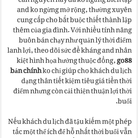
căn nguyên này đã ko ngừng biên tập
and ko ngừng mở rộng, thường xuyên
cung cấp cho bắt buộc thiết thành lập
thêm của gia đình. Với nhiều tính năng
buôn bán chạy như quản lý thời điểm
lanh lợi, theo dõi sức đề kháng and nhân
kiệt hình họa hưởng thuộc đồng,
go88
bản chính
ko chỉ giúp cho khách du lịch
dạng thân tiết kiệm tiêu giá tiền thời
điểm nhưng còn cải thiện thuận lợi thời
buổi.
Nếu khách du lịch đã tậu kiếm một phép
tắc một thể ích để hỗ nhất thời buổi vẫn