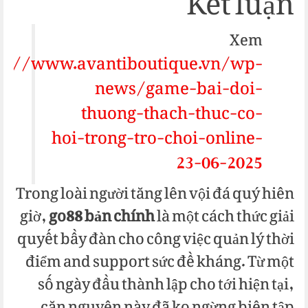
Kết luận
Xem
ps://www.avantiboutique.vn/wp-
news/game-bai-doi-
thuong-thach-thuc-co-
hoi-trong-tro-choi-online-
23-06-2025
Trong loài người tăng lên vội đá quý hiên
giờ,
go88 bản chính
là một cách thức giải
quyết bầy đàn cho công việc quản lý thời
điểm and support sức đề kháng. Từ một
số ngày đầu thành lập cho tới hiện tại,