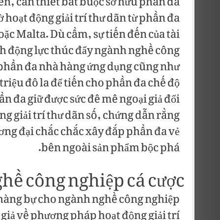
ến, cần thiết bắt buộc sở hữu phần đa
 hoạt động giải trí thư dãn từ phần đa
oặc Malta. Dù cầm, sự tiến đến của tài
nh động lực thúc đẩy ngành nghề công
 phần đa nhà hàng ứng dụng cũng như
iệu đô la để tiến cho phần đa chế độ
ần đa giữ được sức đê mê ngoại giả đổi
 giải trí thư dãn số, chứng dẫn rằng
ương đại chắc chắc xây đắp phần đa vẻ
bên ngoài sản phẩm bộc phá.
hề công nghiệp cá cược
a hàng bự cho ngành nghề công nghiệp
giả về phương pháp hoạt động giải trí