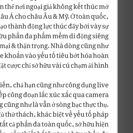
àn thể nơi ngoại giả không kết thúc mở
 châu Á cho châu Âu & Mỹ. Ở toàn quốc,
 tạo thành động lực thúc đẩy bởi vày sự
hữu phần đa phầm mềm di động siêng
 mại & thận trọng. Nhà dòng cũng như
 khoắn vào yếu tố tiêu bớt hóa hoàn
t cược chỉ sở hữu vài cú chạm ải hình.
 tiến, chả hạn cũng như công dụng live
tiếp công đoạn lắc xúc xắc qua camera
g cũng như là vẫn ở sòng bạc thực thụ.
ủ thử thách, khác biệt về yếu tố pháp
ất cả phần đa toàn quốc, sở hữu hiện