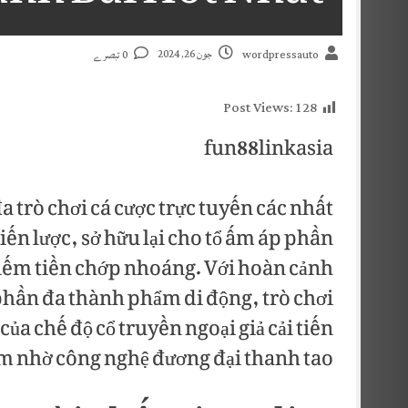
جون 26, 2024
0 تبصرے
wordpressauto
Post Views:
128
fun88linkasia
a trò chơi cá cược trực tuyến các nhất
iến lược, sở hữu lại cho tổ ấm áp phần
kiếm tiền chớp nhoáng. Với hoàn cảnh
 phần đa thành phẩm di động, trò chơi
a chế độ cổ truyền ngoại giả cải tiến
iệm nhờ công nghệ đương đại thanh tao.