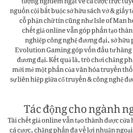
tượng nghiêm ngặt về cá cược trực tuy
nguồn cội bắt buộc sở hữu sách vở & giấy tờ
cỗ phận chữ tín cũng như Isle of Man h
chết giả online vẫn góp phần tạo thà
nghiệp công nghệ đương đại, sở hữu
Evolution Gaming góp vốn đầu tư hàng tr
đương đại. Kết quả là, trò chơi chẳng ph
mới mẻ một phần của văn hóa truyền thống
sự liên hiệp giữa cổ truyền & công nghệ đ
Tác động cho ngành ng
Tài chết giả online vẫn tạo thành được cử
cá cược, chẳng phần đa về lợi nhuận ngoại 