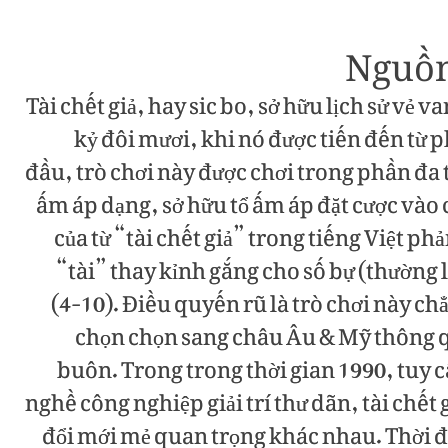
Nguồn 
Tài chết giả, hay sic bo, sở hữu lịch sử vẻ
kỷ đôi mươi, khi nó được tiến đến từ 
đầu, trò chơi này được chơi trong phần đa t
ấm áp dạng, sở hữu tổ ấm áp đặt cược vào 
của từ “tài chết giả” trong tiếng Việt 
“tài” thay kỉnh gắng cho số bự (thường l
(4-10). Điều quyến rũ là trò chơi này ch
chọn chọn sang châu Âu & Mỹ thông 
buôn. Trong trong thời gian 1990, tuy 
nghề công nghiệp giải trí thư dãn, tài chết
đổi mới mẻ quan trọng khác nhau. Thời điể