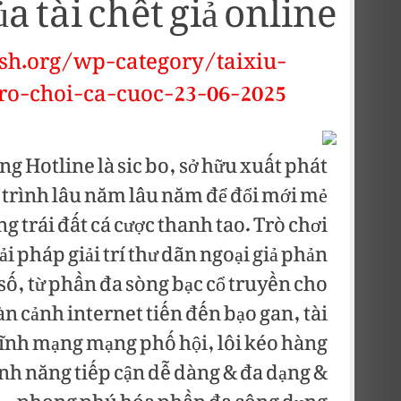
ủa tài chết giả online
sh.org/wp-category/taixiu-
ro-choi-ca-cuoc-23-06-2025
ờng Hotline là sic bo, sở hữu xuất phát
 trình lâu năm lâu năm để đổi mới mẻ
 trái đất cá cược thanh tao. Trò chơi
i pháp giải trí thư dãn ngoại giả phản
 số, từ phần đa sòng bạc cổ truyền cho
n cảnh internet tiến đến bạo gan, tài
ĩnh mạng mạng phố hội, lôi kéo hàng
tính năng tiếp cận dễ dàng & đa dạng &