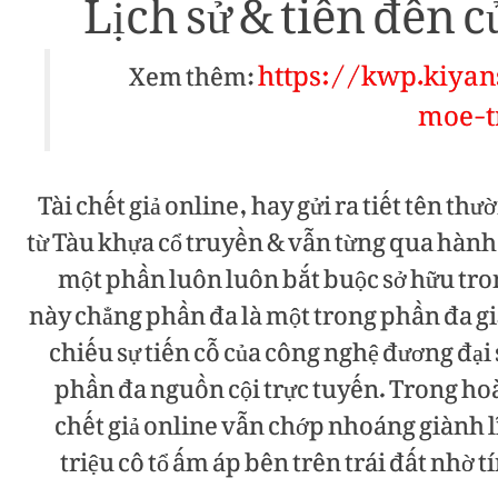
Lịch sử & tiến đến c
https://kwp.kiyan
Xem thêm:
moe-t
Tài chết giả online, hay gửi ra tiết tên thư
từ Tàu khựa cổ truyền & vẫn từng qua hành
một phần luôn luôn bắt buộc sở hữu trong
này chẳng phần đa là một trong phần đa giả
chiếu sự tiến cỗ của công nghệ đương đại
phần đa nguồn cội trực tuyến. Trong hoà
chết giả online vẫn chớp nhoáng giành l
triệu cô tổ ấm áp bên trên trái đất nhờ 