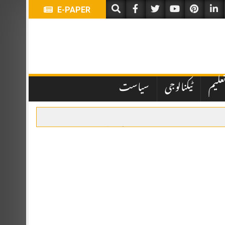
E-PAPER
علیم
ٹیکنالوجی
سیاست
یں تاخیر نے انتظامی اور قانونی پہلوؤں پر سوالات کھڑے کر دیے ہیں۔