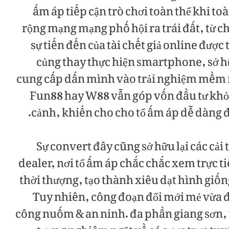
ấm áp tiếp cận trò chơi toàn thể khi to
rộng mạng mạng phố hội ra trái đất, từ
sự tiến đến của tài chết giả online được
củng thay thực hiện smartphone, sở 
cung cấp dấn mình vào trải nghiệm mềm
Fun88 hay W88 vẫn góp vốn đầu tư khỏe
cảnh, khiến cho cho tổ ấm áp dễ dàng đặ
Sự convert đây cũng sở hữu lại các cải
dealer, nơi tổ ấm áp chắc chắc xem trực 
thời thượng, tạo thành xiêu dạt hình giốn
Tuy nhiên, công đoạn đổi mới mẻ vừa đ
công nuốm & an ninh. đa phần giang sơn, t