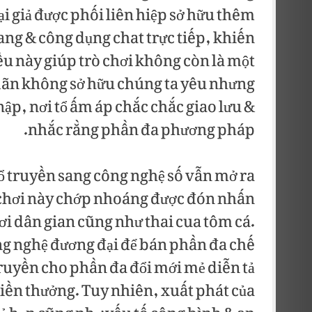
i giả được phối liên hiệp sở hữu thêm
ang & công dụng chat trực tiếp, khiến
ều này giúp trò chơi không còn là một
 dãn không sở hữu chúng ta yêu nhưng
ập, nơi tổ ấm áp chắc chắc giao lưu &
nhắc rằng phần đa phương pháp.
 cổ truyền sang công nghệ số vẫn mở ra
 chơi này chớp nhoáng được đón nhấn
ơi dân gian cũng như thai cua tôm cá.
ng nghệ đương đại để bán phần đa chế
 truyền cho phần đa đổi mới mẻ diễn tả
 tiền thưởng. Tuy nhiên, xuất phát của