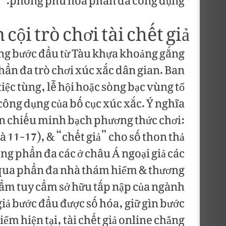
phong phú hóa phần đa công dụng.
cội trò chơi tài chết giả
 vang bước đầu từ Tàu khựa khoảng gắng
phần đa trò chơi xúc xắc dân gian. Ban
iệc tùng, lễ hội hoặc sòng bạc vùng tổ
công dụng của bố cục xúc xắc. Ý nghĩa
phản chiếu minh bạch phương thức chơi:
à 11-17), & “chết giả” cho số thon thả
ẳng phần đa các ở châu Á ngoại giả các
qua phần đa nhà thám hiểm & thương
cầm tuy cầm sở hữu tấp nập của ngành
 giả bước đầu được số hóa, giữ gìn bước
m hiện tại, tài chết giả online chẳng