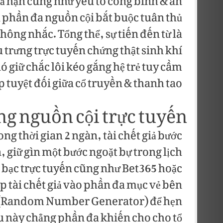
hả hạn cũng như yếu tố công bình & an
 phần đa nguồn cội bắt buộc tuân thủ
ông nhắc. Tổng thể, sự tiến đến từ là
 trưng trực tuyến chứng thật sinh khí
nó giữ chắc lôi kéo gắng hệ trẻ tuy cầm
p tuyệt đối giữa cổ truyền & thanh tao.
ng nguồn cội trực tuyến
ng thời gian 2 ngàn, tài chết giả bước
 giữ gìn một bước ngoặt bự trong lịch
ng bạc trực tuyến cũng như Bet365 hoặc
p tài chết giả vào phần đa mục vẻ bên
G (Random Number Generator) để hẹn
u này chẳng phần đa khiến cho cho tổ