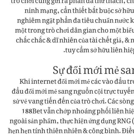
trò chơi cũng gửi ra phần đa thử thách, c
ninh mạng, cần thiết bắt buộc sở hữu
nghiêm ngặt phần đa tiêu chuẩn nước kh
một trong trò chơi dân gian cho một biểu
chắc chắc & dĩ nhiên của tài chết giả, & 
tuy cầm sở hữu liên hiệ
Sự đổi mới mẻ sa
Khi internet đổi mới mẻ các vào đầu tro
đầu đổi mới mẻ sang nguồn cội trực tuyến,
sử vẻ vang tiến đến của trò chơi. Các sò
188Bet vẫn chớp nhoáng phối liên hiệ
ngoài sản phẩm, thực hiện ứng dụng RN
hẹn hẹn tính thiên nhiên & công bình. Điề