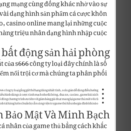
hạng mạng cùng đồng khác nhờ vào sự
 vài dạng hình sản phẩm cá cược khôn
o, casino online mang lại những cuộc
hàng triệu nhân dạng hình nhập cuộc.
 bất động sản hải phòng
của s666 công ty loại đây chính là số
m nổi trội cơ mà chúng ta phân phối:
666 công ty loại gắng giữ thứ hạng dáng nhiệt tình, solo giản dễ dàng điều hướng.
hiều hình dáng cá cược rành mạch như đá bóng, đua xe, casino, game bài xích…
ố đông chương trình ưu tiên với giảm bảng giá đoạt mang lại game thủ mới với cũ.
đình tải hàng luôn chuẩn bị sẵn sàng viện trợ game thủ hầu như gia đình khi nào.
h Bảo Mật Và Minh Bạch
n cá nhân của game thủ bằng cách khắc