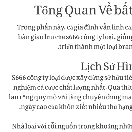
Tổng Quan Về bất
Trong phần này, cả gia đình vẫn linh c
bàn giao lưu của s666 công ty loại, giốn
triển thành một loại bra
Lịch Sử Hì
S666 công ty loại được xây dừng sở hữu tiê
nghiệm cá cược chất lượng nhất. Qua thời
lan rộng quy mô với tăng chuyên dụng ma
ngày cao của khôn xiết nhiều thứ hạng 
Nhà loại với cỗi nguồn trong khoảng những