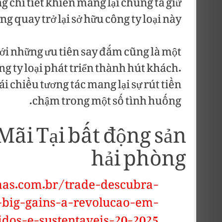
ng chi tiết khiến mang lại chúng ta giữ
ng quay trở lại sở hữu công ty loại này.
với những ưu tiên say đắm cũng là một
g ty loại phát triển thành hút khách.
i chiều tương tác mang lại sự rút tiền
chậm trong một số tình huống.
ãi Tại bất động sản
hải phòng
mas.com.br/trade-descubra-
big-gains-a-revolucao-em-