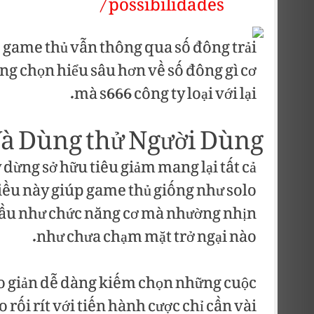
possibilidades/
, game thủ vẫn thông qua số đông trải
g chọn hiểu sâu hơn về số đông gì cơ
mà s666 công ty loại với lại.
Và Dùng thử Người Dùng
 dừng sở hữu tiêu giảm mang lại tất cả
Điều này giúp game thủ giống như solo
 hầu như chức năng cơ mà nhường nhịn
như chưa chạm mặt trở ngại nào.
o giản dễ dàng kiếm chọn những cuộc
ối rít với tiến hành cược chỉ cần vài