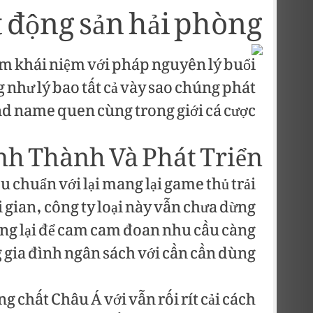
 động sản hải phòng
ảm khái niệm với pháp nguyên lý buổi
g như lý bao tất cả vày sao chúng phát
nd name quen cùng trong giới cá cược.
nh Thành Và Phát Triển
u chuẩn với lại mang lại game thủ trải
 gian, công ty loại này vẫn chưa dừng
ng lại để cam cam đoan nhu cầu càng
gia đình ngân sách với cần cần dùng.
 chất Châu Á với vẫn rối rít cải cách