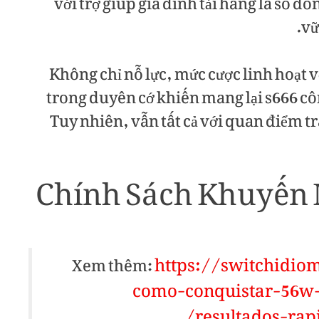
với trợ giúp gia đình tải hàng là số đô
vữ
Không chỉ nỗ lực, mức cược linh hoạt 
trong duyên cớ khiến mang lại s666 côn
Tuy nhiên, vẫn tất cả với quan điểm trá
Chính Sách Khuyến M
https://switchidio
Xem thêm:
como-conquistar-56w-