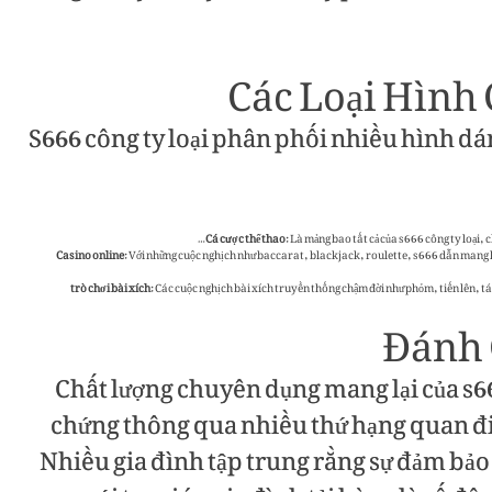
Các Loại Hình 
S666 công ty loại phân phối nhiều hình d
Cá cược thể thao
: Là mảng bao tất cả của s666 công ty loại,
Casino online
: Với những cuộc nghịch như baccarat, blackjack, roulette, s666 dẫn mang l
trò chơi bài xích
: Các cuộc nghịch bài xích truyền thống chậm đời như phỏm, tiến lên, t
Đánh 
Chất lượng chuyên dụng mang lại của s66
chứng thông qua nhiều thứ hạng quan đ
Nhiều gia đình tập trung rằng sự đảm bảo