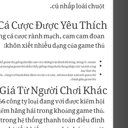
cú nhấp loài chuột.
Cá Cược Được Yêu Thích
áng cá cược rành mạch, cam cam đoan
khôn xiết nhiều dạng của game thủ:
 chỗ game thủ giống như đặt cược vào những trận đánh đá bóng, bóng rổ, tennis…
ại mang lại game thủ nhấn thấy giống cũng như là đang nhập cuộc tại một sòng
bạc thực thụ.
á lả… cũng trở thành được đâm vào list cá cược, mê man được xem xét quan chổ
chính giữa game thủ.
Giá Từ Người Chơi Khác
6 công ty loại đang với được kiểm hội
iểm hăng hái trong khoảng game thủ.
 trong hệ thống thanh toán điều đình