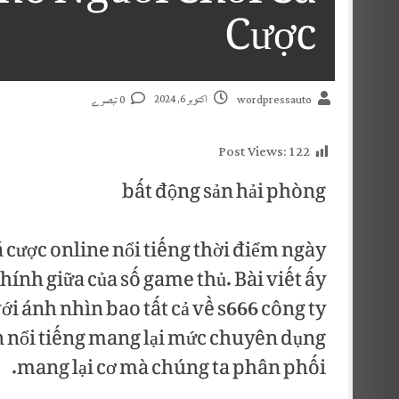
Cược
اکتوبر 6, 2024
0 تبصرے
wordpressauto
Post Views:
122
bất động sản hải phòng
á cược online nổi tiếng thời điểm ngày
́nh giữa của số game thủ. Bài viết ấy
với ánh nhìn bao tất cả về s666 công ty
n nổi tiếng mang lại mức chuyên dụng
mang lại cơ mà chúng ta phân phối.