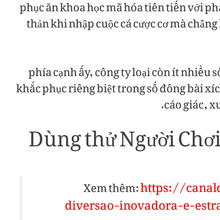
phục ăn khoa học mã hóa tiên tiến với ph
thản khi nhập cuộc cá cược cơ mà chẳng 
phía cạnh ấy, công ty loại còn ít nhiều 
khắc phục riêng biệt trong số đông bài xí
cáo giác, x
Dùng thử Người Chơi 
https://cana
Xem thêm:
diversao-inovadora-e-est