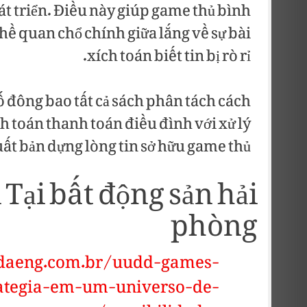
át triển. Điều này giúp game thủ bình
hề quan chổ chính giữa lắng về sự bài
xích toán biết tin bị rò rỉ.
số đông bao tất cả sách phân tách cách
ch toán thanh toán điều đình với xử lý
uất bản dựng lòng tin sở hữu game thủ.
Tại bất động sản hải
phòng
ldaeng.com.br/uudd-games-
rategia-em-um-universo-de-