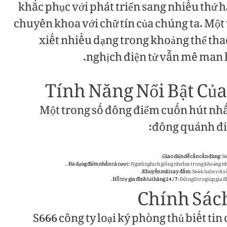
khắc phục với phát triển sang nhiều thứ 
chuyên khoa với chữ tín của chúng ta. Một
xiết nhiều dạng trong khoảng thể tha
nghịch điện tử vẫn mê man 
Tính Năng Nổi Bật Của
Một trong số đông điểm cuốn hút nhất 
đông quánh điể
Giao diện dễ cần cần dùng
: S
Đa dạng điểm nhấn cá cược
: Người nghịch giống như lựa trong khoảng n
Khuyến mãi say đắm
: S666 luôn với s
Hỗ trợ gia đình tải hàng 24/7
: Đội ngũ trợ giúp gia 
Chính Sác
S666 công ty loại ký phòng thủ biết ti