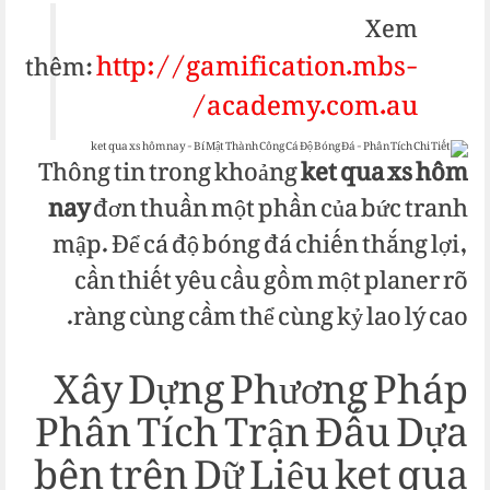
Xem
http://gamification.mbs-
thêm:
academy.com.au/
Thông tin trong khoảng
ket qua xs hôm
nay
đơn thuần một phần của bức tranh
mập. Để cá độ bóng đá chiến thắng lợi,
cần thiết yêu cầu gồm một planer rõ
ràng cùng cầm thể cùng kỷ lao lý cao.
Xây Dựng Phương Pháp
Phân Tích Trận Đấu Dựa
bên trên Dữ Liệu ket qua