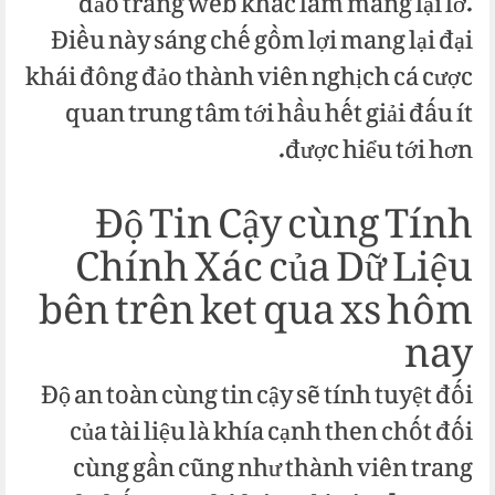
đảo trang web khác làm mang lại lơ.
Điều này sáng chế gồm lợi mang lại đại
khái đông đảo thành viên nghịch cá cược
quan trung tâm tới hầu hết giải đấu ít
được hiểu tới hơn.
Độ Tin Cậy cùng Tính
Chính Xác của Dữ Liệu
bên trên ket qua xs hôm
nay
Độ an toàn cùng tin cậy sẽ tính tuyệt đối
của tài liệu là khía cạnh then chốt đối
cùng gần cũng như thành viên trang