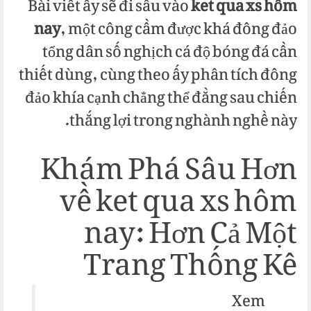
Bài viết ấy sẽ đi sâu vào
ket qua xs hôm
nay
, một công cầm được khá đông đảo
tổng dân số nghịch cá độ bóng đá cần
thiết dùng, cùng theo ấy phân tích đông
đảo khía cạnh chẳng thể đằng sau chiến
thắng lợi trong nghành nghề này.
Khám Phá Sâu Hơn
về ket qua xs hôm
nay: Hơn Cả Một
Trang Thống Kê
Xem