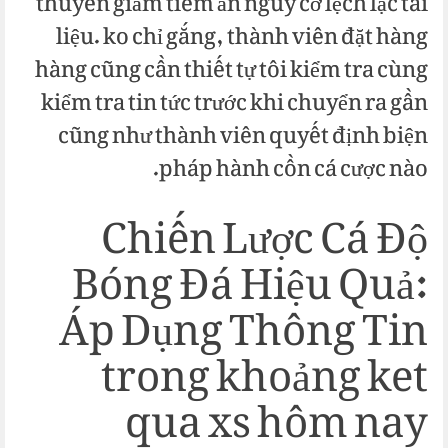
thuyên giảm tiềm ẩn nguy cơ lệch lạc tài
liệu. ko chỉ gắng, thành viên đặt hàng
hàng cũng cần thiết tự tôi kiểm tra cùng
kiểm tra tin tức trước khi chuyển ra gần
cũng như thành viên quyết định biện
pháp hành cồn cá cược nào.
Chiến Lược Cá Độ
Bóng Đá Hiệu Quả:
Áp Dụng Thông Tin
trong khoảng ket
qua xs hôm nay