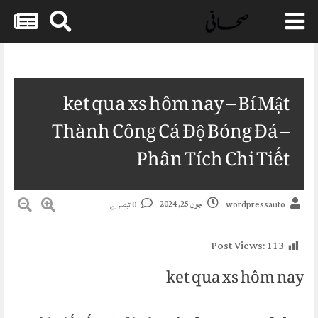
Skip
to
content
ket qua xs hôm nay – Bí Mật
Thành Công Cá Độ Bóng Đá –
Phân Tích Chi Tiết
جون 25, 2024
0 تبصرے
wordpressauto
Post Views:
113
ket qua xs hôm nay