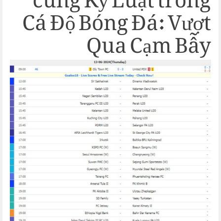
cùng Kỷ Luật trong
Cá Độ Bóng Đá: Vượt
Qua Cạm Bẫy