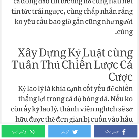
cả đông đảo tin tức ủng hộ cùng hầu hết
tin tức trái ngược, cùng chấp nhấn rằng
ko yêu cầu bao giờ gần cũng như người
cùng.
Xây Dựng Kỷ Luật cùng
Tuân Thủ Chiến Lược Cá
Cược
Kỷ lao lý là khía cạnh cốt yếu để chiến
thắng lợi trong cá độ bóng đá. Nếu ko
còn ấy kỷ lao lý, thành viên nghịch sẽ sở
hữu được thể đơn giản bị cuốn vào hầu
hết quyết định biện pháp hành cồn bốc
فیس بک
ٹویٹر
واٹس ایپ