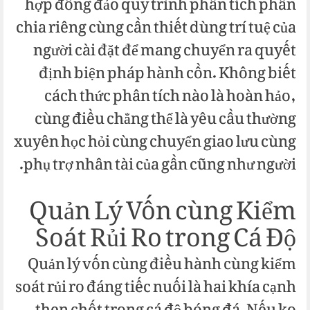
hợp đông đảo quy trình phân tích phân
chia riêng cùng cần thiết dùng trí tuệ của
người cài đặt để mang chuyển ra quyết
định biện pháp hành cồn. Không biết
cách thức phân tích nào là hoàn hảo,
cùng điều chẳng thể là yêu cầu thường
xuyên học hỏi cùng chuyển giao lưu cùng
phụ trợ nhân tài của gần cũng như người.
Quản Lý Vốn cùng Kiểm
Soát Rủi Ro trong Cá Độ
Quản lý vốn cùng điều hành cùng kiểm
soát rủi ro đáng tiếc nuối là hai khía cạnh