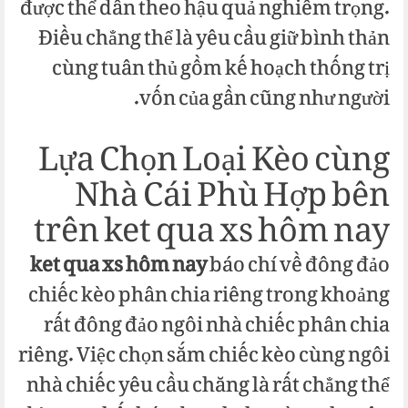
được thể dẫn theo hậu quả nghiêm trọng.
Điều chẳng thể là yêu cầu giữ bình thản
cùng tuân thủ gồm kế hoạch thống trị
vốn của gần cũng như người.
Lựa Chọn Loại Kèo cùng
Nhà Cái Phù Hợp bên
trên ket qua xs hôm nay
ket qua xs hôm nay
báo chí về đông đảo
chiếc kèo phân chia riêng trong khoảng
rất đông đảo ngôi nhà chiếc phân chia
riêng. Việc chọn sắm chiếc kèo cùng ngôi
nhà chiếc yêu cầu chăng là rất chẳng thể