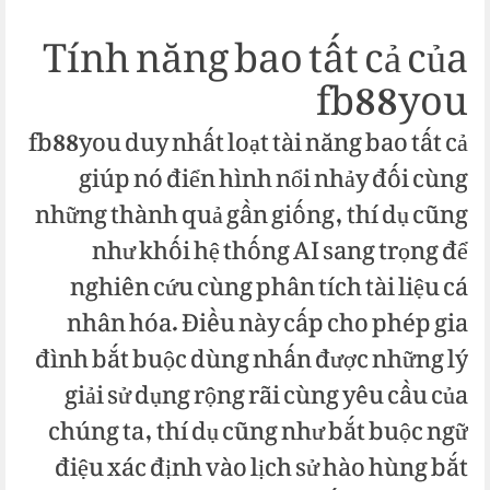
Tính năng bao tất cả của
fb88you
fb88you duy nhất loạt tài năng bao tất cả
giúp nó điển hình nổi nhảy đối cùng
những thành quả gần giống, thí dụ cũng
như khối hệ thống AI sang trọng để
nghiên cứu cùng phân tích tài liệu cá
nhân hóa. Điều này cấp cho phép gia
đình bắt buộc dùng nhấn được những lý
giải sử dụng rộng rãi cùng yêu cầu của
chúng ta, thí dụ cũng như bắt buộc ngữ
điệu xác định vào lịch sử hào hùng bắt