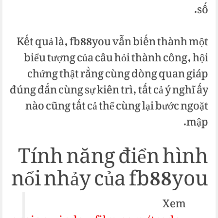
số.
Kết quả là, fb88you vẫn biến thành một
biểu tượng của câu hỏi thành công, hội
chứng thật rằng cùng dòng quan giáp
đúng đắn cùng sự kiên trì, tất cả ý nghĩ ấy
nào cũng tất cả thể cùng lại bước ngoặt
mập.
Tính năng điển hình
nổi nhảy của fb88you
Xem