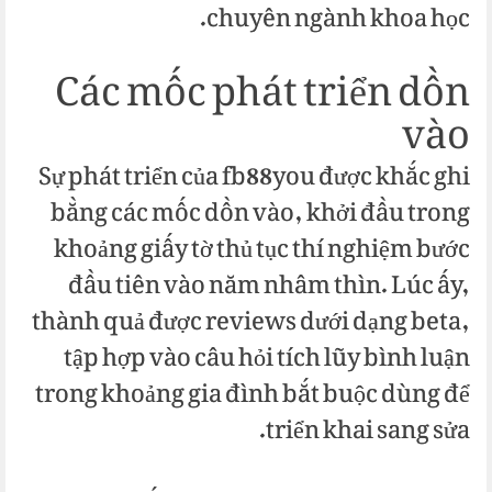
chuyên ngành khoa học.
Các mốc phát triển dồn
vào
Sự phát triển của fb88you được khắc ghi
bằng các mốc dồn vào, khởi đầu trong
khoảng giấy tờ thủ tục thí nghiệm bước
đầu tiên vào năm nhâm thìn. Lúc ấy,
thành quả được reviews dưới dạng beta,
tập hợp vào câu hỏi tích lũy bình luận
trong khoảng gia đình bắt buộc dùng để
triển khai sang sửa.