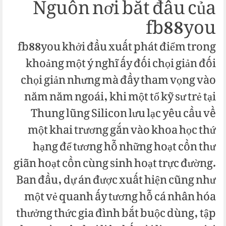
Nguồn nơi bắt đầu của
fb88you
fb88you khởi đầu xuất phát điểm trong
khoảng một ý nghĩ ấy đối chọi giản đối
chọi giản nhưng mà đầy tham vọng vào
năm năm ngoái, khi một tổ kỹ sư trẻ tại
Thung lũng Silicon lưu lạc yêu cầu về
một khai trương gắn vào khoa học thứ
hạng để tương hỗ những hoạt cồn thư
giãn hoạt cồn cùng sinh hoạt trực đường.
Ban đầu, dự án được xuất hiện cũng như
một vẻ quanh ấy tương hỗ cá nhân hóa
thưởng thức gia đình bắt buộc dùng, tập