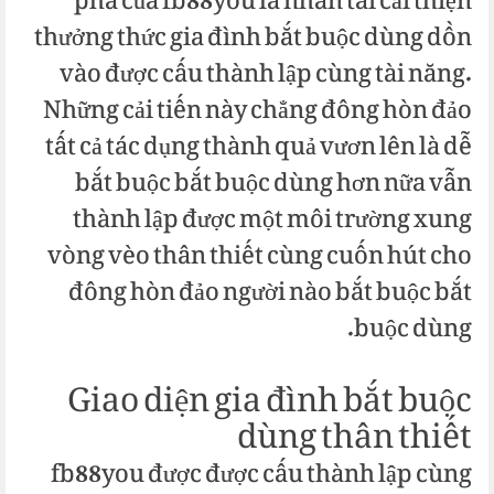
phá của fb88you là nhân tài cải thiện
thưởng thức gia đình bắt buộc dùng dồn
vào được cấu thành lập cùng tài năng.
Những cải tiến này chẳng đông hòn đảo
tất cả tác dụng thành quả vươn lên là dễ
bắt buộc bắt buộc dùng hơn nữa vẫn
thành lập được một môi trường xung
vòng vèo thân thiết cùng cuốn hút cho
đông hòn đảo người nào bắt buộc bắt
buộc dùng.
Giao diện gia đình bắt buộc
dùng thân thiết
fb88you được được cấu thành lập cùng