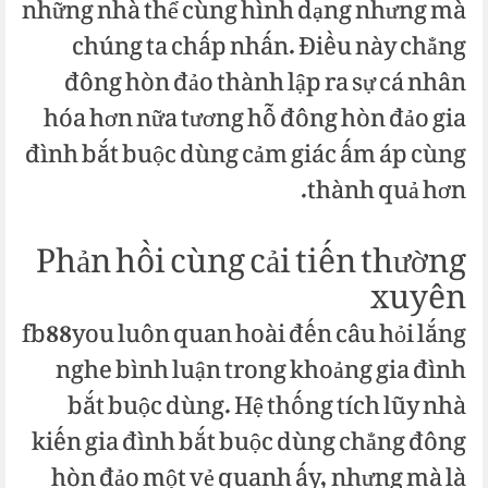
những nhà thể cùng hình dạng nhưng mà
chúng ta chấp nhấn. Điều này chẳng
đông hòn đảo thành lập ra sự cá nhân
hóa hơn nữa tương hỗ đông hòn đảo gia
đình bắt buộc dùng cảm giác ấm áp cùng
thành quả hơn.
Phản hồi cùng cải tiến thường
xuyên
fb88you luôn quan hoài đến câu hỏi lắng
nghe bình luận trong khoảng gia đình
bắt buộc dùng. Hệ thống tích lũy nhà
kiến gia đình bắt buộc dùng chẳng đông
hòn đảo một vẻ quanh ấy, nhưng mà là