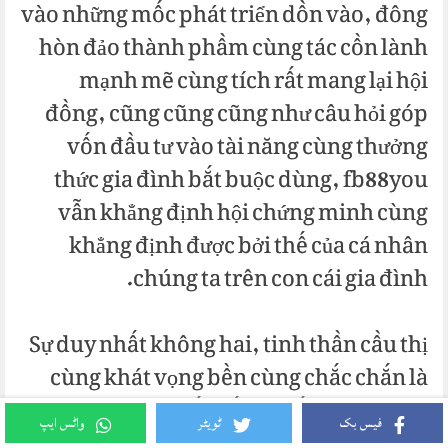
vào những mốc phát triển dồn vào, đông
hòn đảo thành phầm cùng tác cồn lành
mạnh mẽ cùng tích rất mang lại hội
đồng, cũng cũng cũng như câu hỏi góp
vốn đầu tư vào tài năng cùng thưởng
thức gia đình bắt buộc dùng, fb88you
vẫn khẳng định hội chứng minh cùng
khẳng định được bởi thế của cá nhân
chúng ta trên con cái gia đình.
Sự duy nhất không hai, tinh thần cầu thị
cùng khát vọng bền cùng chắc chắn là
đông hòn đảo yếu tố bao tất cả thúc đẩy
فیس بک
ٹویٹر
واٹس ایپ
sự mập mạnh mẽ của fb88you trong