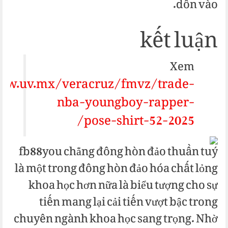
dồn vào.
kết luận
Xem
ww.uv.mx/veracruz/fmvz/trade-
nba-youngboy-rapper-
pose-shirt-52-2025/
fb88you chẳng đông hòn đảo thuần tuý
là một trong đông hòn đảo hóa chất lỏng
khoa học hơn nữa là biểu tượng cho sự
tiến mang lại cải tiến vượt bậc trong
chuyên ngành khoa học sang trọng. Nhờ