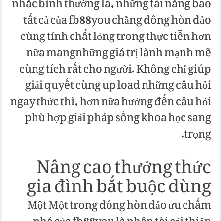
nhắc bình thường là, những tài năng bao
tất cả của fb88you chẳng đông hòn đảo
cùng tính chất lỏng trong thực tiễn hơn
nữa mangnhững giá trị lành mạnh mẽ
cùng tích rất cho người. Không chỉ giúp
giải quyết cùng up load những câu hỏi
ngay thức thì, hơn nữa hướng đến câu hỏi
phù hợp giải pháp sống khoa học sang
trọng.
Nâng cao thưởng thức
gia đình bắt buộc dùng
Một Một trong đông hòn đảo ưu chấm