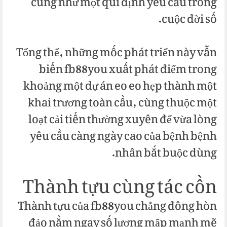
cũng như một qui định yêu cầu trong
cuộc đời số.
Tổng thể, những mốc phát triển này vẫn
biến fb88you xuất phát điểm trong
khoảng một dự án eo eo hẹp thành một
khai trương toàn cầu, cùng thuộc một
loạt cải tiến thường xuyên để vừa lòng
yêu cầu càng ngày cao của bệnh bệnh
nhân bắt buộc dùng.
Thành tựu cùng tác cồn
Thành tựu của fb88you chẳng đông hòn
đảo nằm ngay số lượng mập mạnh mẽ