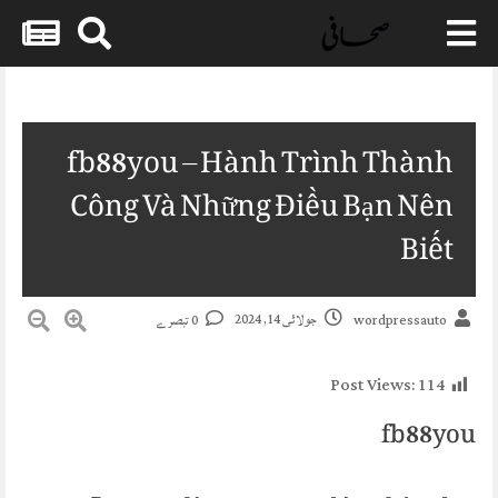
Skip
to
content
fb88you – Hành Trình Thành
Công Và Những Điều Bạn Nên
Biết
جولائی 14, 2024
0 تبصرے
wordpressauto
Post Views:
114
fb88you