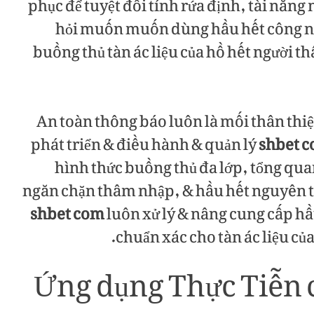
phục để tuyệt đối tính rứa định, tài năng
hỏi muốn muốn dùng hầu hết công ng
buồng thủ tàn ác liệu của hồ hết người 
An toàn thông báo luôn là mối thân thiệ
phát triển & điều hành & quản lý
shbet 
hình thức buồng thủ đa lớp, tổng qua
ngăn chặn thâm nhập, & hầu hết nguyên tắ
shbet com
luôn xử lý & nâng cung cấp hầ
chuẩn xác cho tàn ác liệu c
Ứng dụng Thực Tiễn 