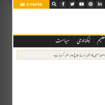
E-PAPER
علیم
ٹیکنالوجی
سیاست
جاعت حسین کا مشیر برائے ابلاغِ عامہ مقرر کر دیا ہے۔
امی، پھولوں کی چادریں، قرآن خوانی اور خصوصی تقریب
ر کانفرنس میں مقررین کا عزم