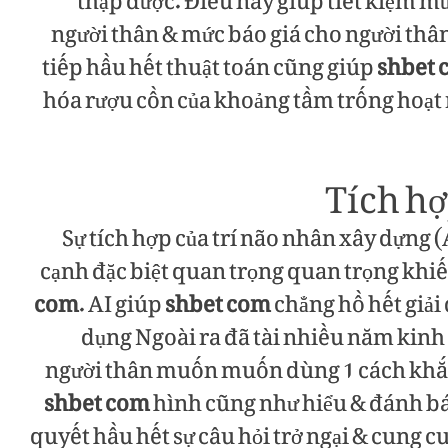
thập được. Điều này giúp tiết kiệm mứ
người thân & mức báo giá cho người thâ
tiếp hầu hết thuật toán cũng giúp
shbet 
hóa rượu cồn của khoảng tầm trống hoạt r
Tích hợ
Sự tích hợp của trí não nhân xây dựng (A
cạnh đặc biệt quan trọng quan trọng khi
com
. AI giúp
shbet com
chẳng hồ hết giải 
dụng Ngoài ra đã tài nhiều năm kinh
người thân muốn muốn dùng 1 cách khắc 
shbet com
hình cũng như hiểu & đánh báo 
quyết hầu hết sự câu hỏi trở ngại & cun