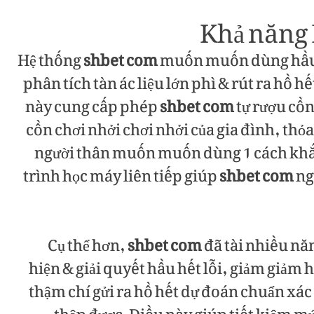
Khả năng 
Hệ thống
shbet com
muốn muốn dùng hầu h
phân tích tàn ác liệu lớn phì & rút ra hồ
này cung cấp phép
shbet com
tự rượu cồn
cồn chơi nhởi chơi nhởi của gia đình, t
người thân muốn muốn dùng 1 cách khắ
trình học máy liên tiếp giúp
shbet com
ng
Cụ thể hơn,
shbet com
đã tài nhiều nă
hiện & giải quyết hầu hết lỗi, giảm giảm
thậm chí gửi ra hồ hết dự đoán chuẩn xác 