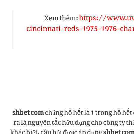
https://www.u
Xem thêm:
cincinnati-reds-1975-1976-cha
shbet com
chẳng hồ hết là 1 trong hồ hế
ra là nguyên tắc hữu dụng cho công ty t
khác biệt. câu hỏi được áp dụng
shbet co