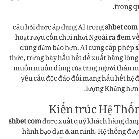
trong q
câu hỏi được áp dụng AI trong
shbet com
hoạt rượu cồn chơi nhởi Ngoài ra đem 
dùng đảm bảo hơn. AI cung cấp phép
s
thức, trưng bày hầu hết đề xuất bằng lò
muốn muốn dùng của từng người thân m
yêu cầu độc đáo đối mang hầu hết hệ 
lượng Khủng hơn 
Kiến trúc Hệ Thố
shbet com
được xuất quý khách hàng dạng t
hành bạo dạn & an ninh. Hệ thống đượ