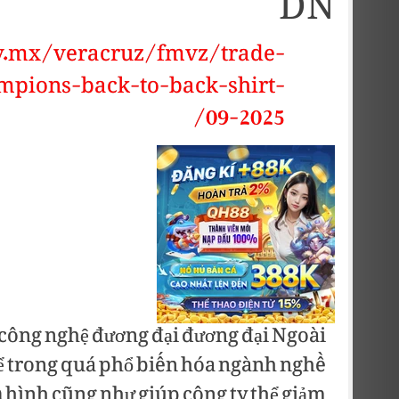
DN
v.mx/veracruz/fmvz/trade-
mpions-back-to-back-shirt-
09-2025/
t công nghệ đương đại đương đại Ngoài
hể trong quá phổ biến hóa ngành nghề
m
hình cũng như giúp công ty thể giảm