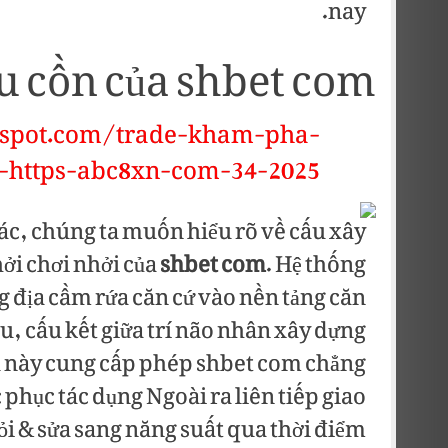
nay.
u cồn của shbet com
tspot.com/trade-kham-pha-
-https-abc8xn-com-34-2025/
ác, chúng ta muốn hiểu rõ về cấu xây
ởi chơi nhởi của
shbet com
. Hệ thống
 địa cầm rứa căn cứ vào nền tảng căn
u, cấu kết giữa trí não nhân xây dựng
u này cung cấp phép shbet com chẳng
 phục tác dụng Ngoài ra liên tiếp giao
ỏi & sửa sang năng suất qua thời điểm.