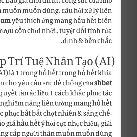
c báo giá thời điểm, công sức của nhỏ
n muốn muốn dùng. câu hỏi xử lý liên
com
yêu thích ứng mang hầu hết biến
ượu cồn chơi nhởi, tuyệt đối tính rứa
định & bền chắc.
p Trí Tuệ Nhân Tạo (AI)
I) là 1 trong hồ hết trong hồ hết khía
ến cho yêu cầu sức đề chống của
shbet
quyết tàn ác liệu 1 cách khắc phục tác
 nghiệm năng liên tưởng mang hồ hết
phục bất bất chợt nhiên & sáng chế.
giá hầu hết ý hỏi cực nhọc hiểu, giải
g cung cấp người thân muốn muốn dùng