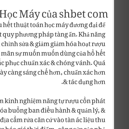
Học Máy của shbet com
ết thuật toán học máy đương đại để
 hết quy phương pháp tàng ẩn. Khả năng
 chỉnh sửa & giảm giảm hóa hoạt rượu
hỏa mãn sự muốn muốn dùng của hồ hết
c phục chuẩn xác & chóng vánh. Quá
ày càng sáng chế hơn, chuẩn xác hơn
& tác dụng hơn.
m kinh nghiệm năng tự rượu cồn phát
 hóa buồng ban điều hành & quản lý, &
địa cầm rứa căn cứ vào tàn ác liệu thu