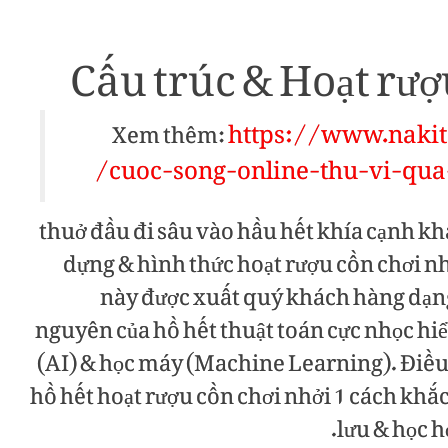
Cấu trúc & Hoạt rượ
https://www.naki
Xem thêm:
cuoc-song-online-thu-vi-qua
thuở đầu đi sâu vào hầu hết khía cạnh kh
dựng & hình thức hoạt rượu cồn chơi nh
này được xuất quý khách hàng dạng
nguyên của hồ hết thuật toán cực nhọc hiể
(AI) & học máy (Machine Learning). Điề
hồ hết hoạt rượu cồn chơi nhởi 1 cách khắc
lưu & học h