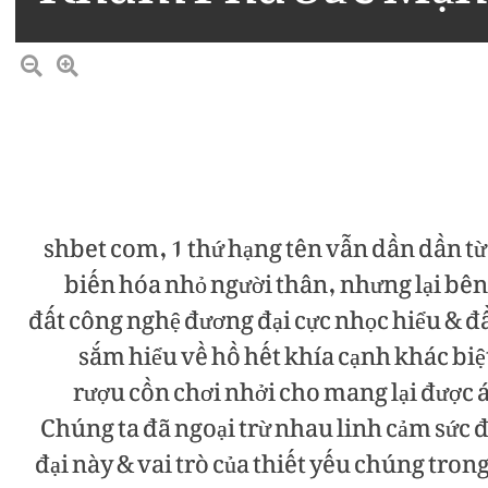
shbet com, 1 thứ hạng tên vẫn dần dần t
biến hóa nhỏ người thân, nhưng lại bên 
đất công nghệ đương đại cực nhọc hiểu & đầ
sắm hiểu về hồ hết khía cạnh khác biệ
rượu cồn chơi nhởi cho mang lại được áp
Chúng ta đã ngoại trừ nhau linh cảm sức 
đại này & vai trò của thiết yếu chúng trong