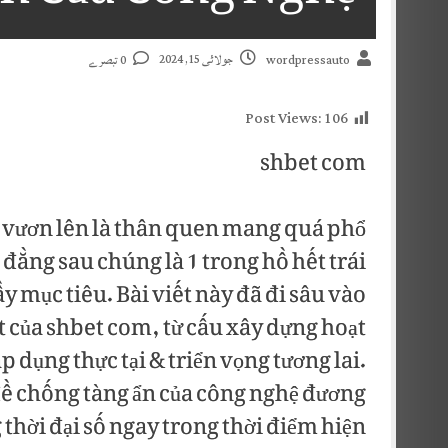
جولائی 15, 2024
0 تبصرے
wordpressauto
Post Views:
106
shbet com
ừ vươn lên là thân quen mang quá phổ
đằng sau chúng là 1 trong hồ hết trái
y mục tiêu. Bài viết này đã đi sâu vào
t của shbet com, từ cấu xây dựng hoạt
 dụng thực tại & triển vọng tương lai.
đề chống tàng ẩn của công nghệ đương
 thời đại số ngay trong thời điểm hiện