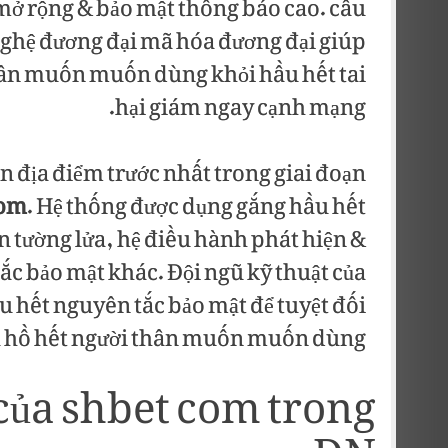
 mở rộng & bảo mật thông báo cao. câu
hệ đương đại mã hóa đương đại giúp
thân muốn muốn dùng khỏi hầu hết tai
hại giám ngay cạnh mạng.
n địa điểm trước nhất trong giai đoạn
com
. Hệ thống được dụng gắng hầu hết
n tường lửa, hệ điều hành phát hiện &
c bảo mật khác. Đội ngũ kỹ thuật của
u hết nguyên tắc bảo mật để tuyệt đối
ủa hồ hết người thân muốn muốn dùng.
của shbet com trong