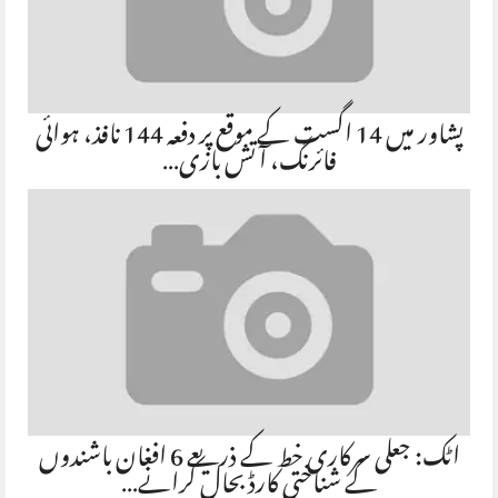
پشاور میں 14 اگست کے موقع پر دفعہ 144 نافذ، ہوائی
فائرنگ، آتش بازی…
اٹک: جعلی سرکاری خط کے ذریعے 6 افغان باشندوں
کے شناختی کارڈ بحال کرانے…