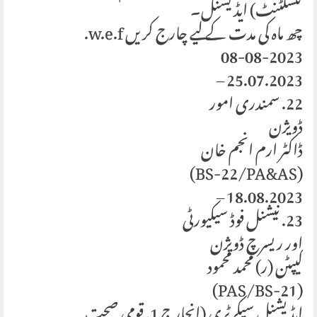
کنسلٹنٹ) ایڈیشنل۔
چھ ماہ کی مدت کے لیے چارج کریں w.e.f.
08-08-2023
25.07.2023 –
22. سمندری امور
ڈویژن
ڈاکٹر ارم انجم خان
(BS-22/PA&AS)
18.08.2023 –
23. نیشنل فوڈ سیکیورٹی
اور ریسرچ ڈویژن
کیپٹن (ر) محمد محمود
(PAS/BS-21)
ایڈیشنل سیکرٹری (انچارج 1. قومی صحت