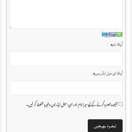
آپکا نام
*
آپکا ای میل ایڈریس
*
آئیندہ تبصرہ کرنے کے لیے میرا نام اور ای-میل ایڈریس وغیرہ محفوظ کر لیں۔