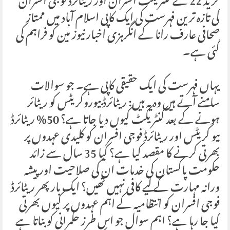
گریڈ 22 کے کنٹریکٹ افسران اور ریٹائرڈ فوجی افسران
کی تازہ ترین فہرست کی ایک کاپی اسلام آباد میں ممتاز
صحافی عارف رانا کے انگرہزی اخبار نیوز مین کو فراہم کی
گئی ہے۔
یہاں فہرست کی ایک حقیقی کاپی ہے۔ جو سوالات
سامنے آتے ہیں وہ یہ ہیں: ریٹائرڈ بیوروکریٹس کو ریٹائر
ہونے کے بعد کنٹریکٹ کیوں دیا جاتا ہے؟ 50% ریٹائرڈ
بیو کریٹس اور ریٹائرڈ فوجی افسران کو کلیدی عہدوں پر
بھرتی کرنے کا مقصد کیا ہے؟ کیا 35 سال سے زائد
حکومت پاکستان کی خدمات ان کی صلاحیت اور پیشہ
ورانہ مہارت کے لیے کافی نہیں تھیں؟ ایک بار پھر ریٹائرڈ
فوجی افسران کو انتظامیہ کے اہم عہدوں پر کیوں بھرتی
کیا جا رہا ہے؟ اہم سوال جو اس طرز حکمرانی کو بناتا ہے