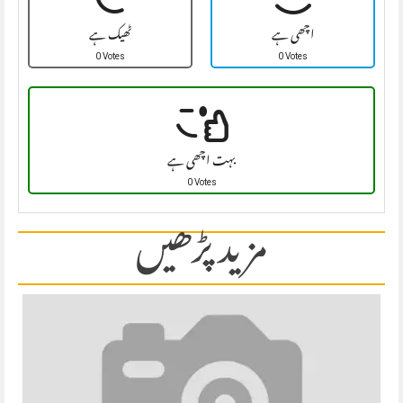
اچھی ہے
ٹھیک ہے
0 Votes
0 Votes
بہت اچھی ہے
0 Votes
مزید پڑھیں