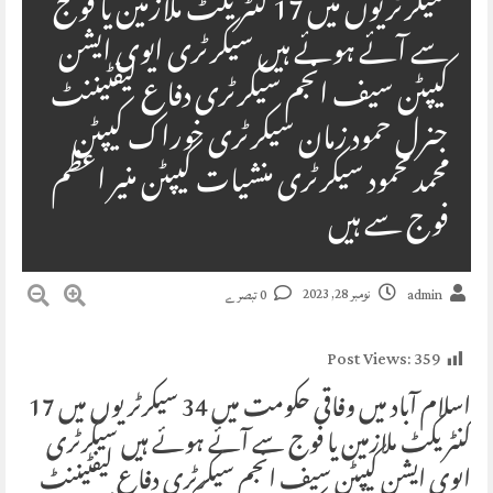
سیکرٹریوں میں 17 کنٹریکٹ ملازمین یا فوج
سے آئے ہوئے ہیں سیکرٹری ایوی ایشن
کیپٹن سیف انجم سیکرٹری دفاع لیفٹیننٹ
جنرل حمود زمان سیکرٹری خوراک کیپٹن
محمد محمود سیکرٹری منشیات کیپٹن منیر اعظم
فوج سے ہیں
نومبر 28, 2023
admin
0 تبصرے
Post Views:
359
اسلام آباد میں وفاقی حکومت میں 34 سیکرٹریوں میں 17
کنٹریکٹ ملازمین یا فوج سے آئے ہوئے ہیں سیکرٹری
ایوی ایشن کیپٹن سیف انجم سیکرٹری دفاع لیفٹیننٹ