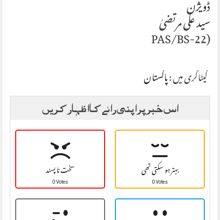
ڈویژن
سید علی مرتضیٰ
(PAS/BS-22
کیٹاگری میں :
پاکستان
اس خبر پر اپنی رائے کا اظہار کریں
بہتر ہو سکتی تھی
سخت نا پسند
0 Votes
0 Votes