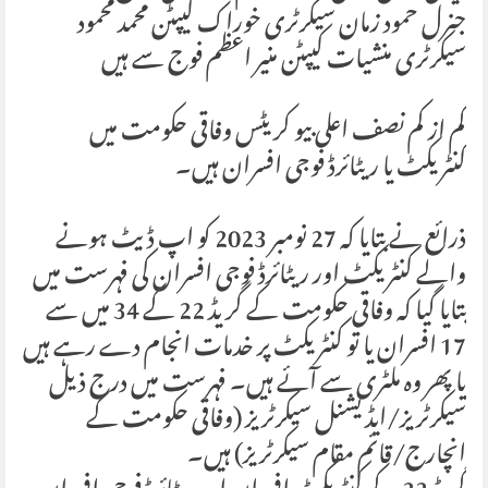
جنرل حمود زمان سیکرٹری خوراک کیپٹن محمد محمود
سیکرٹری منشیات کیپٹن منیر اعظم فوج سے ہیں
کم از کم نصف اعلی بیو کریٹس وفاقی حکومت میں
کنٹریکٹ یا ریٹائرڈ فوجی افسران ہیں۔
ذرائع نے بتایا کہ 27 نومبر 2023 کو اپ ڈیٹ ہونے
والے کنٹریکٹ اور ریٹائرڈ فوجی افسران کی فہرست میں
بتایا گیا کہ وفاقی حکومت کے گریڈ 22 کے 34 میں سے
17 افسران یا تو کنٹریکٹ پر خدمات انجام دے رہے ہیں
یا پھر وہ ملٹری سے آئے ہیں۔ فہرست میں درج ذیل
سیکرٹریز/ایڈیشنل سیکرٹریز (وفاقی حکومت کے
انچارج/قائم مقام سیکرٹریز) ہیں۔