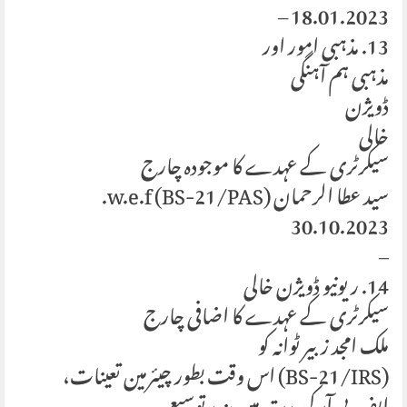
18.01.2023 –
13. مذہبی امور اور
مذہبی ہم آہنگی
ڈویژن
خالی
سیکرٹری کے عہدے کا موجودہ چارج
سید عطا الرحمان (BS-21/PAS) w.e.f.
30.10.2023
–
14. ریونیو ڈویژن خالی
سیکرٹری کے عہدے کا اضافی چارج
ملک امجد زبیر ٹوانہ کو
(BS-21/IRS) اس وقت بطور چیئرمین تعینات،