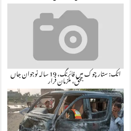
اٹک: ستار چوک میں فائرنگ، 19 سالہ نوجوان جاں
بحق، ملزمان فرار