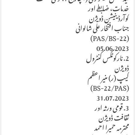
خدمات، ضابطے اور
کوآرڈینیشن ڈویژن
جناب افتخار علی شالوانی
(PAS/BS-22)
05.06.2023
2. نارکوٹکس کنٹرول
ڈویژن
کیپ (ر) منیر اعظم
(BS-22/PAS)
31.07.2023
3. قومی ورثہ اور
ثقافت ڈویژن
محترمہ حمیرا احمد