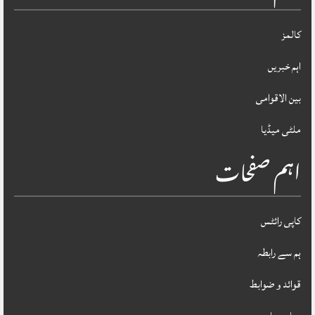
کالمز
اہم خبریں
بین الاقوامی
ملٹی میڈیا
اہم صفحات
کاپی رائٹس
ہم سے رابطہ
قوائد و ضوابط