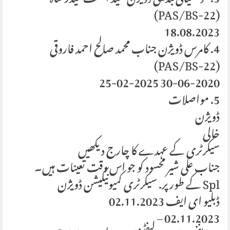
(PAS/BS-22)
18.08.2023
4. کامرس ڈویژن جناب محمد صالح احمد فاروقی
(PAS/BS-22)
30-06-2020 25-02-2025
5. مواصلات
ڈویژن
خالی
سیکرٹری کے عہدے کا چارج دیکھیں
جناب علی شیر محسود کو جو اس وقت تعینات ہیں۔
Spl کے طور پر. سیکرٹری کمیونیکیشن ڈویژن
ڈبلیو ای ایف 02.11.2023
02.11.2023 –