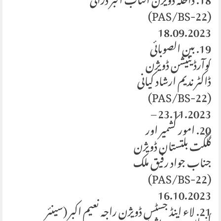
18. داخلہ ڈویژن آفتاب اکبر درانی
(PAS/BS-22)
18.09.2023
19. بین الصوبائی
کوآرڈینیشن ڈویژن
ڈاکٹر ندیم ارشاد کیانی
(PAS/BS-22)
23.11.2023 –
20. امور کشمیر اور
گلگت بلتستان ڈویژن
جناب جواد رفیق ملک
(PAS/BS-22)
16.10.2023
21. لاء اینڈ جسٹس ڈویژن راجہ نعیم اکبر (سینئر