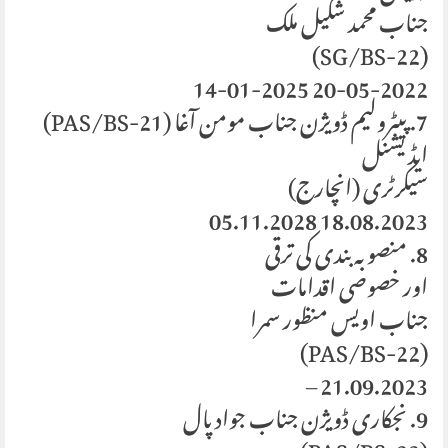
جناب محمد شکیل ملک
(SG/BS-22)
20-05-2022 14-01-2025
7. پیٹرولیم ڈویژن جناب مومن آغا (PAS/BS-21)
ایڈیشنل
سیکرٹری (انچارج)
18.08.2023 05.11.2028
8. منصوبہ بندی کی ترقی
اور خصوصی اقدامات
جناب اویس منظور سمرا
(PAS/BS-22)
21.09.2023 –
9. نجکاری ڈویژن جناب جواد پال