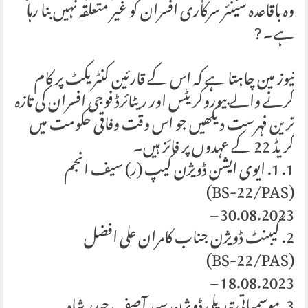
وہ باقاعدہ سینئر سرکاری افسران کو غیر متعلقہ نہیں بنا رہا
ہے۔ ?
نیوز مین چاہتا ہے کہ اس کے قارئین کنٹریکٹ پر کام
کرنے والے بیوروکریٹس اور ریٹائرڈ فوجی افسران کی تازہ
ترین فہرست دیکھیں جو اس وقت وفاقی حکومت میں
گریڈ 22 کے عہدوں پر فائز ہیں۔
1. 1. ایوی ایشن ڈویژن کیپ (ر) سیف انجم
(BS-22/PAS)
30.08.2023 –
2. کیبنٹ ڈویژن جناب کامران علی افضل
(BS-22/PAS)
18.08.2023 –
3. موسمیاتی تبدیلی ڈویژن سید آصف حیدر شاہ