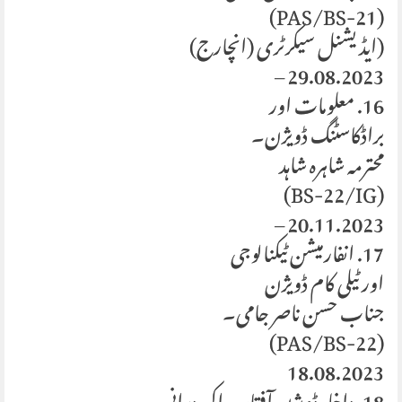
(PAS/BS-21)
(ایڈیشنل سیکرٹری (انچارج)
29.08.2023 –
16. معلومات اور
براڈکاسٹنگ ڈویژن۔
محترمہ شاہرہ شاہد
(BS-22/IG)
20.11.2023 –
17. انفارمیشن ٹیکنالوجی
اور ٹیلی کام ڈویژن
جناب حسن ناصر جامی۔
(PAS/BS-22)
18.08.2023