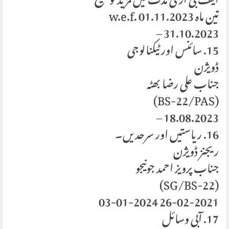
ایف بی آر کی مدت میں مزید توسیع
تین ماہ w.e.f. 01.11.2023
31.10.2023 –
15. سائنس اور ٹیکنالوجی
ڈویژن
جناب علی رضا بھٹہ
(BS-22/PAS)
18.08.2023 –
16. ریاستیں اور سرحدیں۔
ریجنز ڈویژن
جناب پرویز احمد جونیجو
(SG/BS-22)
26-02-2021 03-01-2024
17. آبی وسائل