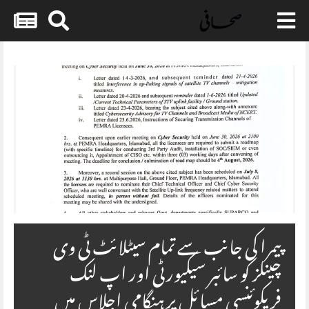
Skip
to
content
پیمرا کی جانب سے تمام سیٹلائٹ ٹی وی
چینلز کو سائبر سیکیورٹی اور اپ لنک
فریکوئنسی مسائل پر ہنگامی اجلاس میں