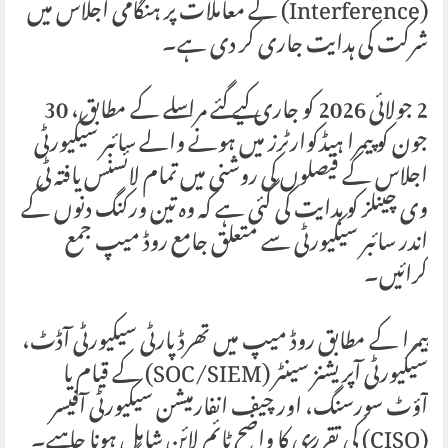
(Interference) کے معاملات پر ہنگامی اجلاس میں
شرکت کی ہدایت جاری کر دی ہے۔
2 جولائی 2026 کو جاری کیے گئے مراسلے کے مطابق، 30
جون کو پیمرا ہیڈکوارٹرز میں ہونے والے سائبر سیکیورٹی
اجلاس کے فیصلوں کی روشنی میں تمام لائسنس یافتہ ٹی
وی چینلز کو ہدایت کی گئی ہے کہ وہ تین ورکنگ دنوں کے
اندر سائبر سیکیورٹی سے متعلق جامع روڈ میپ جمع
کرائیں۔
پیمرا کے مطابق روڈ میپ میں تھرڈ پارٹی سیکیورٹی آڈٹ،
سیکیورٹی آپریشنز سینٹر (SOC/SIEM) کے قیام یا
آؤٹ سورسنگ، اور چیف انفارمیشن سیکیورٹی آفیسر
(CISO) کی تقرری کا واضح ٹائم لائن شامل ہونا چاہیے۔