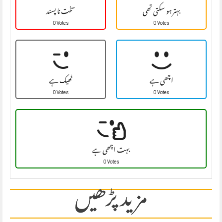
بہتر ہو سکتی تھی
سخت نا پسند
0 Votes
0 Votes
اچھی ہے
ٹھیک ہے
0 Votes
0 Votes
بہت اچھی ہے
0 Votes
مزید پڑھیں