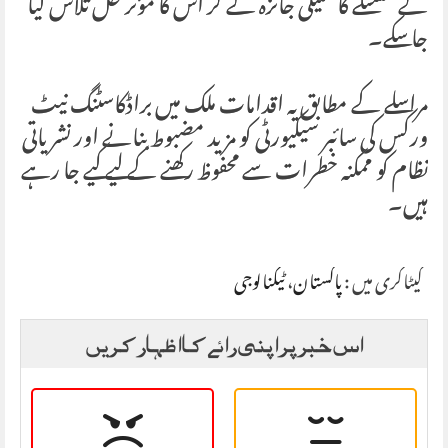
کے مسئلے کا تکنیکی جائزہ لے کر اس کا مؤثر حل تلاش کیا
جا سکے۔
مراسلے کے مطابق یہ اقدامات ملک میں براڈکاسٹنگ نیٹ
ورکس کی سائبر سیکیورٹی کو مزید مضبوط بنانے اور نشریاتی
نظام کو ممکنہ خطرات سے محفوظ رکھنے کے لیے کیے جا رہے
ہیں۔
کیٹاگری میں :
پاکستان
،
ٹیکنالوجی
اس خبر پر اپنی رائے کا اظہار کریں