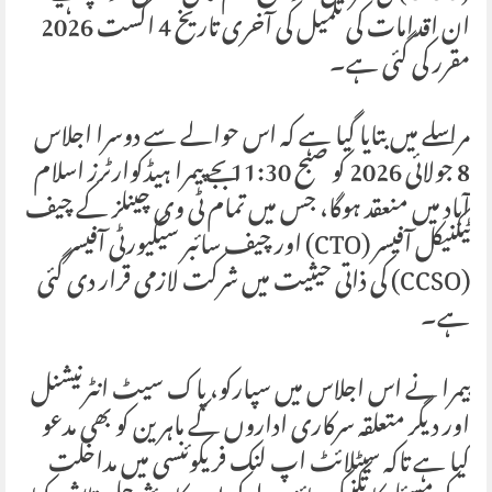
ان اقدامات کی تکمیل کی آخری تاریخ 4 اگست 2026
مقرر کی گئی ہے۔
مراسلے میں بتایا گیا ہے کہ اس حوالے سے دوسرا اجلاس
8 جولائی 2026 کو صبح 11:30 بجے پیمرا ہیڈکوارٹرز اسلام
آباد میں منعقد ہوگا، جس میں تمام ٹی وی چینلز کے چیف
ٹیکنیکل آفیسر (CTO) اور چیف سائبر سیکیورٹی آفیسر
(CCSO) کی ذاتی حیثیت میں شرکت لازمی قرار دی گئی
ہے۔
پیمرا نے اس اجلاس میں سپارکو، پاک سیٹ انٹرنیشنل
اور دیگر متعلقہ سرکاری اداروں کے ماہرین کو بھی مدعو
کیا ہے تاکہ سیٹلائٹ اپ لنک فریکوئنسی میں مداخلت