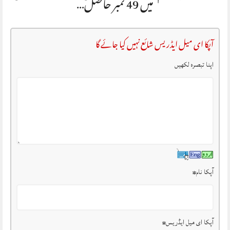
میں 49 نمبر حاصل…
آپکا ای میل ایڈریس شائع نہیں کیا جائے گا
اپنا تبصرہ لکھیں
آپکا نام
*
آپکا ای میل ایڈریس
*