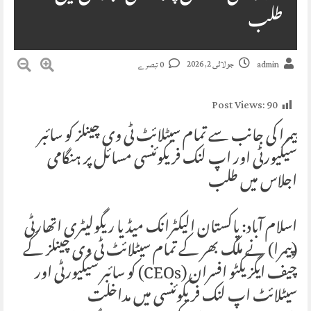
طلب
جولائی 2, 2026
admin
0 تبصرے
Post Views:
90
پیمرا کی جانب سے تمام سیٹلائٹ ٹی وی چینلز کو سائبر
سیکیورٹی اور اپ لنک فریکوئنسی مسائل پر ہنگامی
اجلاس میں طلب
اسلام آباد: پاکستان الیکٹرانک میڈیا ریگولیٹری اتھارٹی
(پیمرا) نے ملک بھر کے تمام سیٹلائٹ ٹی وی چینلز کے
چیف ایگزیکٹو افسران (CEOs) کو سائبر سیکیورٹی اور
سیٹلائٹ اپ لنک فریکوئنسی میں مداخلت