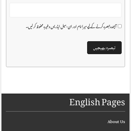
آئیندہ تبصرہ کرنے کے لیے میرا نام اور ای-میل ایڈریس وغیرہ محفوظ کر لیں۔
English Pages
About Us