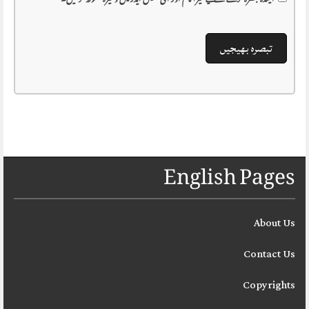
آئیندہ تبصرہ کرنے کے لیے میرا نام اور ای-میل ایڈریس وغیرہ محفوظ کر لیں۔
English Pages
About Us
Contact Us
Copyrights