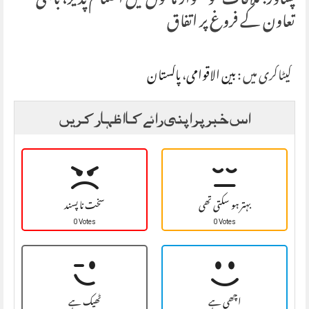
پشاور: ملاقات خوشگوار ماحول میں اختتام پذیر، باہمی
تعاون کے فروغ پر اتفاق
کیٹاگری میں :
بین الاقوامی
،
پاکستان
اس خبر پر اپنی رائے کا اظہار کریں
بہتر ہو سکتی تھی
سخت نا پسند
0 Votes
0 Votes
اچھی ہے
ٹھیک ہے