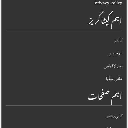
Privacy Policy
اہم کیٹاگریز
کالمز
اہم خبریں
بین الاقوامی
ملٹی میڈیا
اہم صفحات
کاپی رائٹس