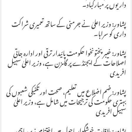
داریوں پر مبارکباد۔
پشاور: وزیر اعلیٰ نے جرمنی کے ساتھ تعمیری شراکت
داری کو سراہا۔
پشاور: خیبر پختونخوا حکومت پائیدار ترقی اور ادارہ جاتی
اصلاحات کے ایجنڈے پر گامزن ہے، وزیر اعلیٰ سہیل
افریدی
پشاور: ضم اضلاع میں تعلیم، صحت اور تکنیکی شعبوں کی
بہتری حکومت کی ترجیحات میں شامل ہے، وزیر اعلیٰ
سہیل افریدی