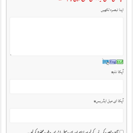
اپنا تبصرہ لکھیں
آپکا نام
*
آپکا ای میل ایڈریس
*