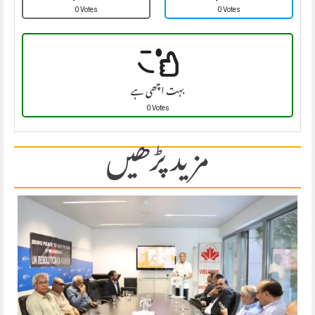
0 Votes
0 Votes
بہت اچھی ہے
0 Votes
مزید پڑھیں