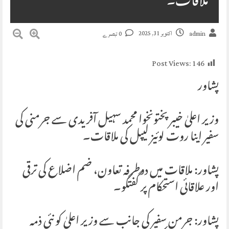
ملاقات۔
اکتوبر 31, 2025
admin
0 تبصرے
Post Views:
146
پشاور
وزیر اعلیٰ خیبر پختونخوا محمد سہیل آفریدی سے جرمنی کی
سفیر اینا روت لوئیز لیپل کی ملاقات۔
پشاور: ملاقات میں دوطرفہ تعاون، ضم اضلاع کی ترقی
اور علاقائی استحکام پر گفتگو۔
پشاور: جرمن سفیر کی جانب سے وزیر اعلیٰ کو نئی ذمہ