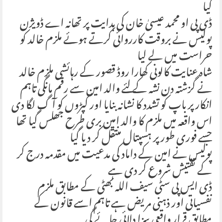
گیا
ڈی پی او محمد عیسیٰ خان کی ہدایت پر تھانہ اے ڈویژن
پولیس نے بروقت کارروائی کرتے ہوئے ملزم خالد کو
حراست میں لے لیا
شاہ عنایت کالونی کھارا روڈ قصور کے رہائشی ملزم خالد
نے گزشتہ دن نشہ کے لئے والد امین سے رقم مانگی تاہم
انکار پر باپ کو تشدد کا نشانہ بنایا اور کپڑوں کو آگ لگا دی
اس واقعہ میں ملزم کا والد امین بری طرح جھلس گیا تھا
جسے فوری طور پر ہسپتال منتقل کر دیا گیا
پولیس نے امین کے داماد کی مدعیت میں مقدمہ درج کر
کے تفتیش شروع کر دی ہے
ڈی ایس پی سٹی سیف اللہ بھٹی کے مطابق ملزم
نفسیاتی اور ذہنی مریض ہے تاہم اسے قانون کے
مطابق قرار واقعی سزا دلائی جائے گی