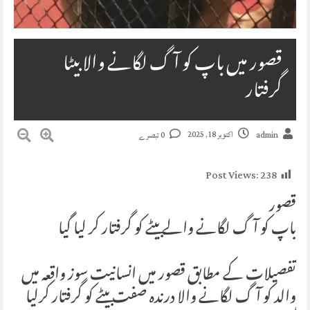
قصور میں باپ کو آگ لگانے والا بیٹا
گرفتار
اکتوبر 18, 2025
admin
0 تبصرے
Post Views:
238
قصور
باپ کو آگ لگانے والے بیٹے کو گرفتار کر لیا گیا
تفصیلات کے مطابق قصور میں انسانیت سوز واقعہ میں
والد کو آگ لگانے والا درندہ صفت بیٹے کو گرفتار کرلیا