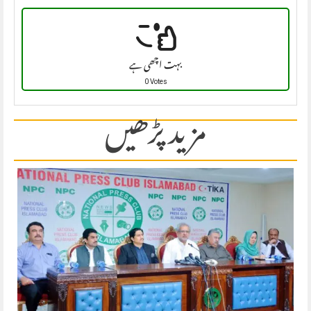
بہت اچھی ہے
0 Votes
مزید پڑھیں