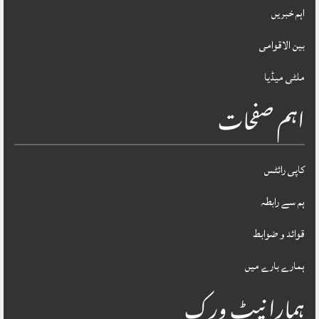
اہم خبریں
بین الاقوامی
ملٹی میڈیا
اہم صفحات
کاپی رائٹس
ہم سے رابطہ
قوائد و ضوابط
ہمارے بارے میں
ہمارا نیٹ ورک