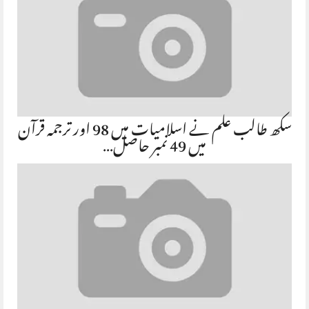
سکھ طالب علم نے اسلامیات میں 98 اور ترجمہ قرآن
میں 49 نمبر حاصل…