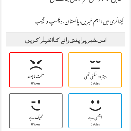
کیٹاگری میں :
اہم خبریں
،
پاکستان
،
دلچسپ و عجیب
اس خبر پر اپنی رائے کا اظہار کریں
بہتر ہو سکتی تھی
سخت نا پسند
0 Votes
0 Votes
اچھی ہے
ٹھیک ہے
0 Votes
0 Votes