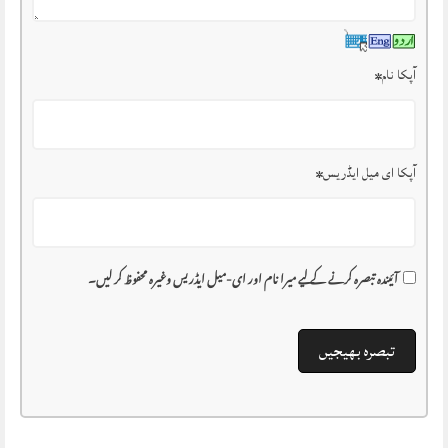
آپکا نام
*
آپکا ای میل ایڈریس
*
آئیندہ تبصرہ کرنے کے لیے میرا نام اور ای-میل ایڈریس وغیرہ محفوظ کر لیں۔