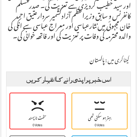
اور سید خطیب گردیزی سے تعزیت کی۔ صدرمسلم
کانفرنس و سابق وزیراعظم آزادکشمیر سردارعتیق احمد
خان مجہوئی میں نثارعباسی اور معراج عباسی سے انکی کی
والدہ محترمہ کی وفات پر تعزیت کی اور فاتھہ خوانی کی۔
کیٹاگری میں :
پاکستان
اس خبر پر اپنی رائے کا اظہار کریں
بہتر ہو سکتی تھی
سخت نا پسند
0 Votes
0 Votes