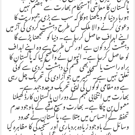
پاکستان کا معاشی استحکام بھارت سے ہضم نہیں
ہورہا، دنیا کو دیکھنا ہوگا کہ سب سے بڑی جمہوریت کا
دعویٰ کرنے والا ملک کس طرح دہشت گردی کی آڑ میں
اپنے اہداف حاصل کررہا ہے۔ دنیا کو سمجھنا پڑے گا
دہشت گرد کون ہے اور کس طرح سے وہ اپنے اہداف
کو حاصل کررہا ہے۔ انہوں نے واضح کیا کہ پاکستان کا
براہ راست یا کسی بھی قسم کی دہشت گردی سے کوئی
تعلق نہیں ہے۔ کشمیر میں جو آزادی کی تحریک چل رہی
ہے وہ مقامی لوگوں کی اپنی تحریک و جدوجہد ہے۔
بھارت میں انتخابی مہم کے دوران پاکستان کارڈ کھیلنا
معمول بن چکا ہے۔ بھارت وسیع رقبے کے باوجود عدم
تحفظ کے احساس میں مبتلا ہے، پاکستان نے محدود
وسائل کے باوجود زیادہ بردباری اور سنجیدگی کا مظاہرہ کیا