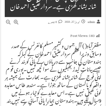
شانہ بشانہ کھڑی ہے۔سردارعتیق احمدخان
اپریل 27, 2025
admin
0 تبصرے
Post Views:
183
مظفرآباد( ) آل جموں وکشمیرمسلم کانفرنس کے صدر
وسابق وزیراعظم سردارعتیق احمدخان نے کہا کہ
ہندوستان کی جانب سے دریاؤں کے پانی کو بند کرنے
جیسے بیانات گیدڑ بھبکیوں کے سوا کچھ نہیں۔پوری قو م
اپنی فوج کے شانہ بشانہ کھڑی ہے۔ بھارت نے ہمیشہ ہر
واقعہ کو پاکستان کے ساتھ جوڑا ہے۔ سندھ طاس معاہدہ
کوئی کھیل نہیں ہے۔اس معاہدے کو تیار ہونے میں
9سال لگے ہیں۔ہندوستان ہمارا پانی آسانی سے نہیں بند