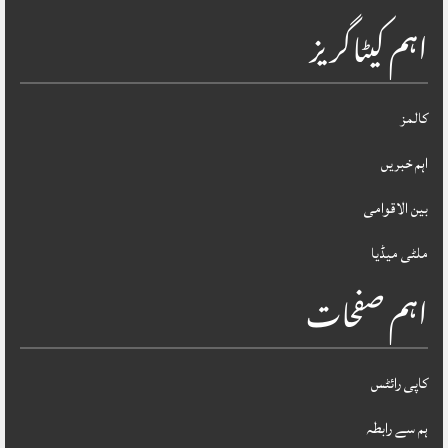
اہم کیٹاگریز
کالمز
اہم خبریں
بین الاقوامی
ملٹی میڈیا
اہم صفحات
کاپی رائٹس
ہم سے رابطہ