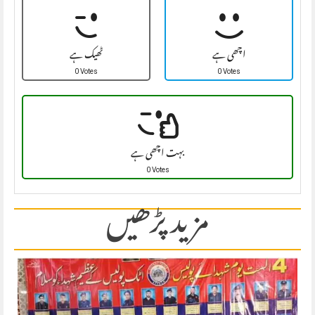
اچھی ہے
ٹھیک ہے
0 Votes
0 Votes
بہت اچھی ہے
0 Votes
مزید پڑھیں