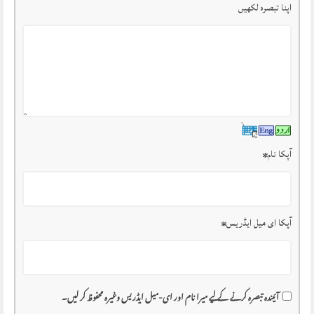
اپنا تبصرہ لکھیں
آپکا نام
*
آپکا ای میل ایڈریس
*
آئیندہ تبصرہ کرنے کے لیے میرا نام اور ای-میل ایڈریس وغیرہ محفوظ کر لیں۔