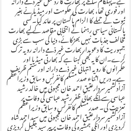
ہے۔پہلگام سانحے پر بھارت کا ردعمل غیر ذمے دارانہ
اور فوری تھا، بھارت کی حکومت اور میڈیا نے بغیر
ثبوت کے حملے کا الزام پاکستان پر عائد کیا۔کسی
پاکستانی سیاسی رہنما نے انتخابی مقاصد کے لیے بھارت
مخالف جذبات نہیں بھڑکائے، دنیا کی سب سے بڑی
جمہوریت کا دعویدار بھارت غیر ذمے دارانہ رویہ ترک
کرے۔ان کا یہ بھی کہنا ہے کہ بھارتی میڈیا اور
حکمرانوں کا رویہ انتہائی غیر ذمے دارانہ اور ستم ظریف
ہے۔ دریں اثناء صدرمسلم کانفرنس و سابق وزیراعظم
آزادکشمیر سردارعتیق احمد خان مجہوئی میں خالد رشید
عباسی سے انکے بھائی ظفر رشید عباسی کی وفات پر
تعزیت کی۔ صدرمسلم کانفرنس و سابق وزیراعظم
آزادکشمیر سردارعتیق احمد خان مجہوئی میں سید احمد شاہ
گردیزی اور انکی ہمشیرہ کی وفات پر پیر سید جلیل گردیزی