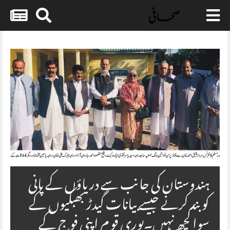
Skip
to
content
ہندوستان کی جانب سے دریاؤں کے پانی
کو بند کرنے جیسے بیانات گیدڑ بھبکیوں کے
سوا کچھ نہیں۔پوری قو م اپنی فوج کے