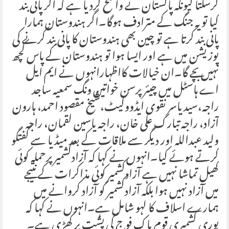
کرسکتا کیونکہ پاکستان نے واضح کردیا ہے کہ اگر پانی بند
کیا تو یہ جنگ کے مترادف ہوگا۔اگر ہندوستان ہمارا
پانی بند کرتا ہے تو چین بھی ہندوستان کا پانی بند کرنے کی
پوزیشن میں ہے اور ایسا ہوا تو ہندوستان کے پاس کچھ
نہیں بچے گا۔ان خیالات کااظہارانہوں نے ایم ایل
اے ہاسٹل میں چیئرپرسن خواتین ونگ سمعیہ ساجد
راجہ،سیدیاسر نقوی ایڈووکیٹ،شیخ مقصود احمد، ہارون
آزاد، راجہ تبارک علی خان، راجہ یاسین لقمان، راجہ
ولید عبداللہ اور دیگر سے ملاقات کے بعد میڈیا سے گفتگو
کرتے ہوئے کیا۔انہوں نے کہا کہ آزادکشمیر پرحملہ کوئی
کھیل تماشا نہیں ہے آزادکشمیر کوئی مذاکرات کے نتیجے
میں آزاد نہیں ہوا بلکہ آزادکشمیر کو آزاد کروانے میں
ہمارے اسلاف کا لہو شامل ہے۔انہوں نے کہا کہ
پوری کشمیری قوم پاک فوج کی پشت پر کھڑی ہے۔