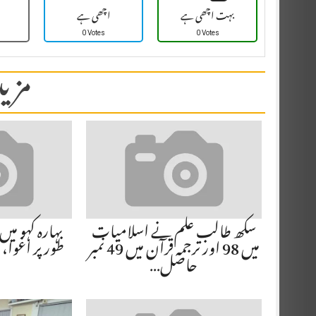
بہت اچھی ہے
اچھی ہے
0 Votes
0 Votes
مزید
سکھ طالب علم نے اسلامیات
میں 98 اور ترجمہ قرآن میں 49 نمبر
طور پر اغوا، 20 سے 25 افراد…
حاصل…