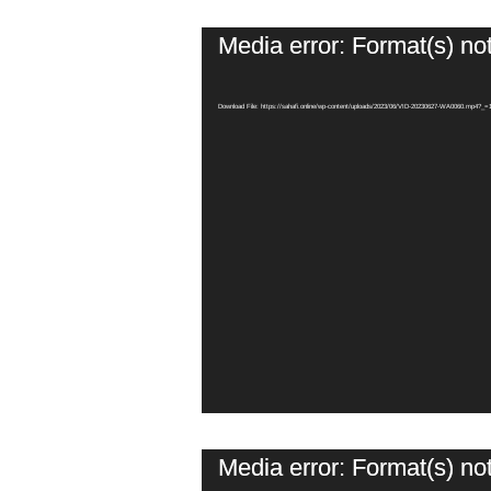
Media error: Format(s) no
Download File: https://sahafi.online/wp-content/uploads/2023/06/VID-20230627-WA0060.mp4?_=
Media error: Format(s) no