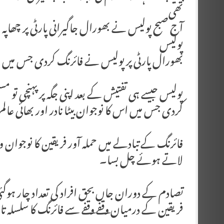
تھی
آج صبح پولیس نے بھورال جاگیرانی پارٹی پر چھاپہ مار
پولیس
بھورال پارٹی پر پولیس نے فائرنگ کردی جس میں نوجو
پولیس جیسے ہی تفتیش کے بعد اپنی جگہ پر پہنچی تو 
کردی جس میں اس کا نوجوان بیٹا نادر اور بھائی عالم
فائرنگ کے تبادلے میں حملہ آور فریقین کا نوجوان وی
لاتے ہوئے چل بسا۔
تصادم کے دوران جاں بحق افراد کی تعداد چار ہوگئی
فریقین کے درمیان وقفے وقفے سے فائرنگ کا سلسلہ