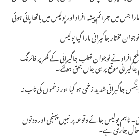
ا جس میں جرائم پیشہ افراد اور پولیس میں ہاتھا پائی ہوئی
ان مختار جاگیرانی مارا گیا پولیس
مسلح افراد نے نوجوان قطب جاگیرانی کے گھر پر فائرنگ
 جاگیرانی موقع پر ہی جاں بحق ہوگئے۔
نگس جاگیرانی شدید زخمی ہو گیا اور زخموں کی تاب نہ
۔ تاہم پولیس جائے وقوعہ پر نہیں پہنچی اور دونوں
 تاحال جاری ہے۔