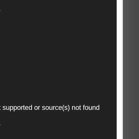
2
Video
t supported or source(s) not found
Player
3