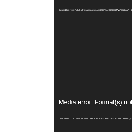
Download File: https://sahafi.online/wp-content/uploads/2023/06/VID-20230627-WA0056.mp4?_=
Media error: Format(s) no
Download File: https://sahafi.online/wp-content/uploads/2023/06/VID-20230627-WA0058.mp4?_=