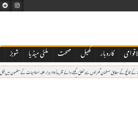
اقوامی
کاروبار
کھیل
صحت
ملٹی میڈیا
شوبز
ت
لوک ورثہ میں 59 ملازمین کو 53 لاکھ روپے کے کیش ایڈوانس کا انکشاف، قانونی منظوری نہ ہونے کا اعتراف
Embed HTML not ava
 نظام پر سوالات اٹھ گئے
پاکستان مشن انٹرنیشنل کا سالانہ جنرل اجلاس، شکیل احمد صدر، ہما اشعر جنرل سیکرٹری 4 سال کے 