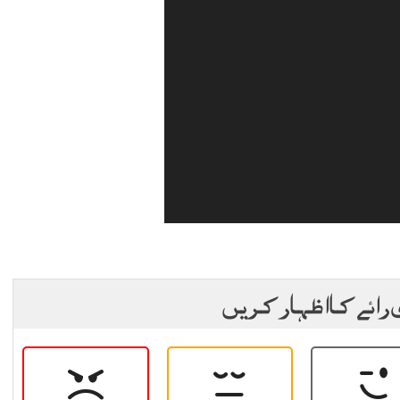
 رائے کا اظہار کریں