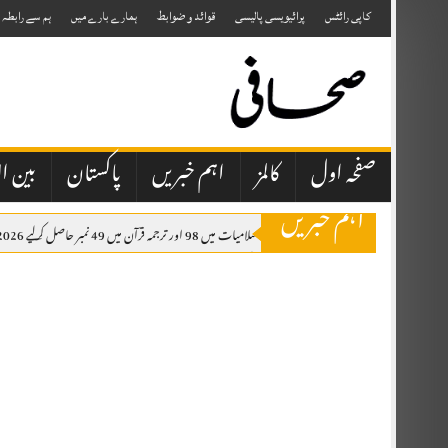
Skip
to
کاپی رائٹس
پرائیویسی پالیسی
قوائد و ضوابط
ہمارے بارے میں
ہم سے رابطہ
content
صفحہ اول
کالمز
اہم خبریں
پاکستان
بین ال
اہم خبریں
سکھ طالب علم نے اسلامیات میں 98 اور ترجمہ قرآن میں 49 نمبر حاصل کرلیے 2026 کے نتائج کے مطابق مسلمان گھرانوں سے تعلق رکھنے والے تقریباً 10 ہزار طلبہ اسلامیات کے مضمون میں فیل ہوئے ہیں۔
بہارہ کہو میں 21 سالہ لڑکی مبینہ طور پر اغوا، 20 سے 25 افراد پر تشدد کا الزام
ilable.
چکوال شیلٹر ہوم میں ایم فل طالب علم کی بطور خاکروب تعیناتی، حاضری اور بھرتی کے