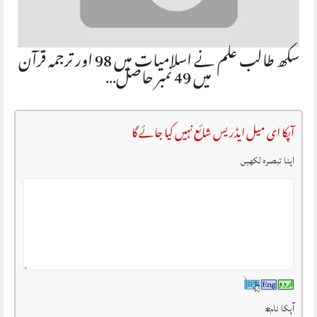
سکھ طالب علم نے اسلامیات میں 98 اور ترجمہ قرآن
میں 49 نمبر حاصل…
آپکا ای میل ایڈریس شائع نہیں کیا جائے گا
اپنا تبصرہ لکھیں
آپکا نام
*