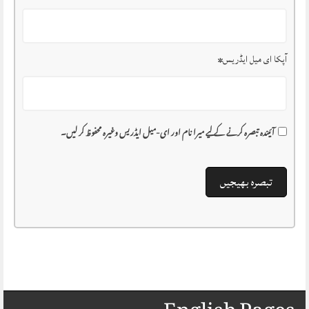
آپکا ای میل ایڈریس
*
آئیندہ تبصرہ کرنے کے لیے میرا نام اور ای-میل ایڈریس وغیرہ محفوظ کر لیں۔