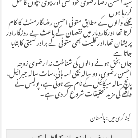
سید احسن رضا رضوی خود کشی اور بیوی بچوں کا قتل
کررہا ہوں
محلے والوں کے مطابق متوفی احسن رضاگارمنٹ کا کام
کرتا تھا اورکاروبار میں نقصان کے باعث بے روزگاراور
پریشان تھا.اور فلیٹ بھی متوفی کے برادر نسبتی کا بتایا
جاتا ہے
جاں بحق ہونے والوں کی شناخت ندا رضوی زوجہ
احسن رضوی، دو سالہ بچی امہ ہانی،سات سالہ جبرائیل،
پانچ سالہ میکائیل کے نام سے ہوئی ہے، پولیس نے
واقعے کی مزید تحقیقات شروع کر دی ہے۔
کیٹاگری میں :
پاکستان
اس خبر پر اپنی رائے کا اظہار کریں