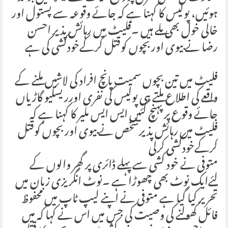
ہوئیں، پولیس کا کہنا ہے کہ جائے وقوعہ سے پستول اور
خالی خول بھی ملے ہیں ۔فلیٹ میں رہائش پذیر احسن
رضا نے بیوی اور بچوں کوقتل کرکےخودکشی کی ہے
فلیٹ میں تین بچوں سمیت پانچ افراد کی لاشیں ملنے کے
واقعے کی اطلاع ملتے ہی پولیس کی نفری اورریسکیو گاڑیاں
جائے وقوع پر پہنچ گئیں ایس ایس ملیر کا کہنا ہے کہ
فلیٹ میں رہائش پذیرشخص نے بیوی اور بچوں کوقتل
کرکےخودکشی کرلی
متوفی نے خود کشی سے پہلے ڈائری پر گھر والوں کے
لئےایک نوٹ بھی چھوڑا ہے ۔نوٹ انگریزی زبان میں
تحریر کیا گیا ہے متوفی نے اپنے لیپ ٹاپ میں محفوظ
فائل کھولنے کی وصیت کی جس میں اس نے کہا کہ میں