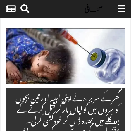
Skip
to
content
گھر کے سربراہ نےاپنی اہلیہ اور تین بچوں
کو سروں میں گولیاں مار کرقتل کرنے کے
بعد گلے میں پھندہ ڈال کر خودکشی کرلی۔