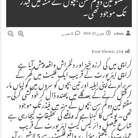
مقتولین دوکم سن بچوں کے منہ میں فیڈر
تک موجود تھی۔
جنوری 22, 2024
admin
0 تبصرے
Post Views:
234
کراچی میں کی لرزہ خیز اور دلخراش واقعہ پیش آیا ہے
کراچی ایئرپورٹ کے قریب ایک فلیٹ میں گھر کے
سربراہ نےاپنی اہلیہ اور تین بچوں کو سروں میں گولیاں مار
کرقتل کرنے کے بعد گلے میں پھندہ ڈال کر خودکشی کرلی۔
مقتولین دوکم سن بچوں کے منہ میں فیڈر تک موجود
تھی۔ پولیس کا کہناہے کہ واقعے کی تحقیقات کیجارہی ہے
شارع فیصل وائر لیس گیٹ ایئرپورٹ کے قریب
عمارت کی چھٹی منزل پر واقع فلیٹ سے 5 لاشیں برآمد