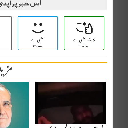
اس خبر پر اپنی
بہت اچھی ہے
اچھی ہے
0 Votes
0 Votes
مزید