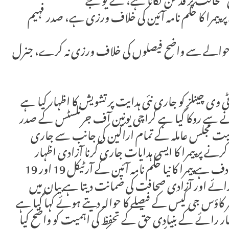
ی صحافت پر قدغن لگانا ہے، کے یو جے
پر پیمرا کا حکم نامہ آئین کی خلاف ورزی ہے، صدر فہیم
ے حوالے سے واضح فیصلوں کی خلاف ورزی نہ کرے، جنرل
وی چینلز کو جاری نئی ہدایت پر تشویش کا اظہار کیا ہے
 کرنے سے روکا گیا ہے کراچی یونین آف جرنلسٹس کے صدر
سمیت مجلس عاملہ کے تمام اراکین کی جانب سے جاری
رنے پر پیمرا کا ایسی ہدایات جاری کرنا آزادی اظہار
رائے اور آزادی صحافت پر قدغن لگانے کے مترادف ہے پیمرا کا نیا حکم نامہ آئین کے آرٹیکل 19 اور 19
ئے اور آزادی صحافت کی ضمانت دیتا ہے بیان میں
اؤس جی کیس کے فیصلے کا حوالہ دیتے ہوئے کہا گیا ہے
ار رائے کے بنیادی حق کے تحفظ کی اہمیت کو واضح کیا