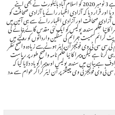
ہے اور اسے شخصی آزادی کا ایک ستون قرار دیا ہے 3 نومبر 2020 کو اسلام آباد ہائیکورٹ نے بھی اپنے
یا اور قرار دیا کہ آزادی اظہار رائے یا آزادی صحافت کو
 میں آزادی صحافت اور آزادی اظہار رائے سے ہی آئین میں
را کا نیا حکم سندھ پولیس کو ایک نئی مقدس گائے بنانے کی
 کرائم سمیت جرائم کی سنگین وارداتوں کو روکنے میں
ئم کی سی سی ٹی وی فوٹیجز آن ایئر ہونے سے زیادہ واضح نظر
ہی کرنا ہے لیکن پیمرا کا نیا حکم نامہ واضح طور پر ریاست
ے بیان میں سندھ پولیس اور پیمرا کو یاد دلایا گیا کہ
ٹی وی فوٹیجز ٹی وی چینلز پر آن ایئر کراکر عوام سے مدد