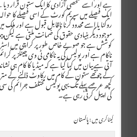
ایک فیصلے میں سپریم کورٹ کے اسی فیصلے کا حوالہ د
روکنا یا اسے محدود کرنا ناقابل قبول ہے اور ملک
موجود دیگر بنیادی حقوق کی ضمانت ملتی ہے لیکن پیم
کوشش ہے جو صوبے خاص طور پر کراچی میں اسٹریٹ
ناکام ہے اور پولیس کی یہ ناکامی ٹی وی چینلز پر کرا
آتی ہے بیان میں کہا گیا ہے کہ میڈیا کا کام ہی نشاند
کے چوتھے ستون کے کام میں رکاوٹ ڈالنے کے مترادف ہ
کچھ عرصے پہلے تک یہی پولیس مختلف جرائم کی سی سی 
کی اپیل کرتی رہی ہے۔
کیٹاگری میں :
پاکستان