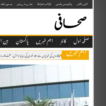
Skip
to
کاپی رائٹس
پرائیویسی پالیسی
قوائد و ضوابط
ہمارے بارے میں
ہم سے رابطہ
content
صفحہ اول
کالمز
اہم خبریں
پاکستان
بین ال
اہم خبریں
کراچی میں مبینہ پولیس اہلکاروں کی شہریوں سے بھتہ خوری کی ویڈیو وائرل، سخت کارروائی
اسلام آباد: وفاقی حکومت کی جانب سے نیشنل بینک آف پاکستان کے نئے صدر کی تعینات
اسلام آباد: پاکستان مسلم لیگ نے پارٹی کی میڈیا حکمتِ عملی کو جدید، مؤثر اور مربوط