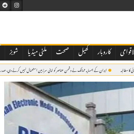
اقوامی
کاروبار
کھیل
صحت
ملٹی میڈیا
شوبز
ت
 کا مطالبہ
ایران کے ہمسایہ ممالک نے دشمن عناصر کو اپنی سرزمین استعمال نہیں کرنے دی، صدر 
ی میں تاخیر نے انتظامی اور قانونی پہلوؤں پر سوالات کھڑے کر دیے ہیں۔
وزیراعظم شہباز شریف شہ
 بنانے کے لیے اہم تنظیمی اقدامات کرتے ہوئے چیف آرگنائزر ڈاکٹر محمد امجد کو صدر پاکستان مسلم لیگ چوہدری ش