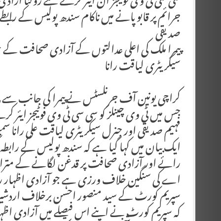
سی سی ٹی وی فوٹیجز آن ایئر کرنے سے روکنا آزاد
جرائم پر قابو پانے میں ناکام سندھ پولیس کے رابطے 
صدیقی
پیمرا ملک کی اعلی عدالتوں کے آزادی صحافت ک
سیکریٹری لیاقت رانا
کراچی یونین آف جرنلسٹس نے پیمرا کی جانب سے ٹی 
جس میں ٹی وی چینلز کو سی سی ٹی وی فوٹیجز ایئر
فہیم صدیقی اور جنرل سیکریٹری لیاقت علی رانا 
ایک بیان میں کہا گیا ہے کہ سندھ پولیس کے رابطہ ک
اے کی سنگین خلاف ورزی ہے جو آزادی اظہار را
سپریم کورٹ کے سید منصور احسن برخلاف اردشیر ک
کہ سپریم کورٹ نے اپنے اس فیصلے میں آزادی اظہ