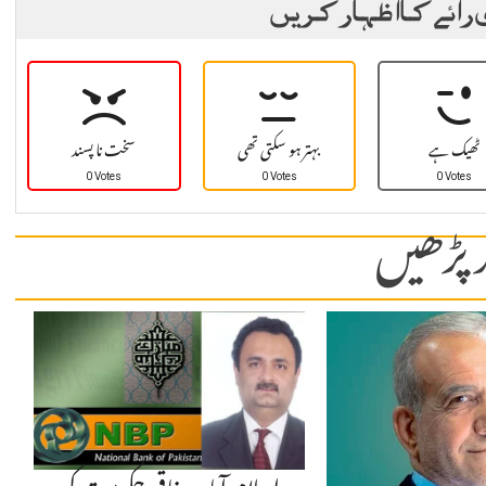
 رائے کا اظہار کریں
ٹھیک ہے
بہتر ہو سکتی تھی
سخت نا پسند
0 Votes
0 Votes
0 Votes
 پڑھیں