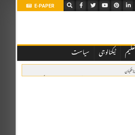
E-PAPER
علیم
ٹیکنالوجی
سیاست
پزشکیان
زادہ محمد بن سلمان بن عبدالعزیز آل سعود کی دعوت پر سعودی عرب پہنچ گئے۔
جاعت حسین کا مشیر برائے ابلاغِ عامہ مقرر کر دیا ہے۔