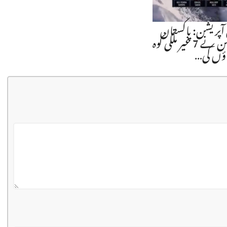
آپریشن: پاکستان
آرمی ایوی ایشن نے 7 غیر ملکی کوہ
اؤں کی…